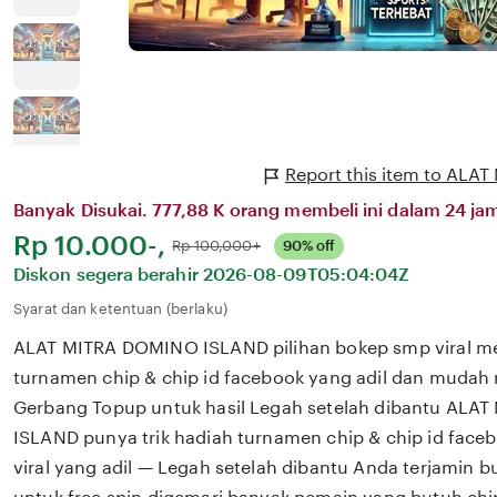
Report this item to AL
Banyak Disukai. 777,88 K orang membeli ini dalam 24 jam
Harga:
Rp 10.000-,
Normal:
Rp 100,000+
90% off
Diskon segera berahir
2026-08-09T05:04:04Z
Syarat dan ketentuan (berlaku)
ALAT MITRA DOMINO ISLAND pilihan bokep smp viral m
turnamen chip & chip id facebook yang adil dan mudah 
Gerbang Topup untuk hasil Legah setelah dibantu AL
ISLAND punya trik hadiah turnamen chip & chip id face
viral yang adil — Legah setelah dibantu Anda terjamin