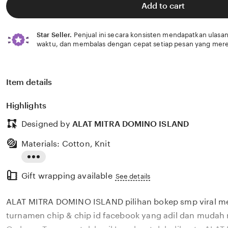
Add to cart
Star Seller.
Penjual ini secara konsisten mendapatkan ulasan
waktu, dan membalas dengan cepat setiap pesan yang mere
Item details
Highlights
Designed by
ALAT MITRA DOMINO ISLAND
Materials: Cotton, Knit
Read
Gift wrapping available
the
See details
full
ALAT MITRA DOMINO ISLAND pilihan bokep smp viral m
description
turnamen chip & chip id facebook yang adil dan mudah 