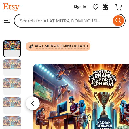
ALAT
Sign in
Skip
MITRA
DOMINO
to
Search
Browse
ISLAND
ontent
for
items
or
shops
ALAT MITRA DOMINO ISLAND