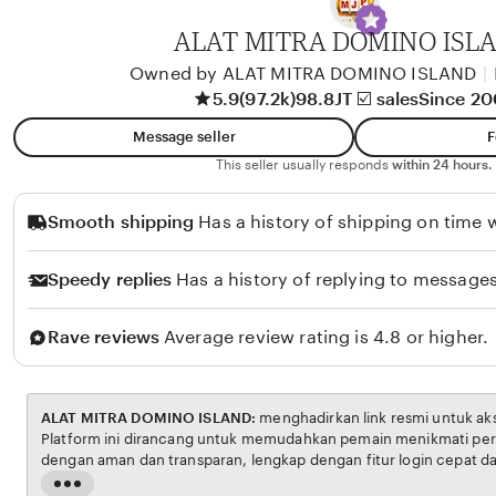
l
i
ALAT MITRA DOMINO ISL
k
Owned by ALAT MITRA DOMINO ISLAND
|
o
5.9
(97.2k)
98.8JT ☑️ sales
Since 2
l
Message seller
F
o
This seller usually responds
within 24 hours.
Smooth shipping
Has a history of shipping on time w
Speedy replies
Has a history of replying to messages
Rave reviews
Average review rating is 4.8 or higher.
ALAT MITRA DOMINO ISLAND:
menghadirkan link resmi untuk akses situs RoyalDream.
Platform ini dirancang untuk memudahkan pemain menikmati permainan RoyalDream
dengan aman dan transparan, lengkap dengan fitur login cepat dan navigasi yang ramah
pengguna. Setiap transaksi dijamin aman, sementara update hasil dan informasi
Read