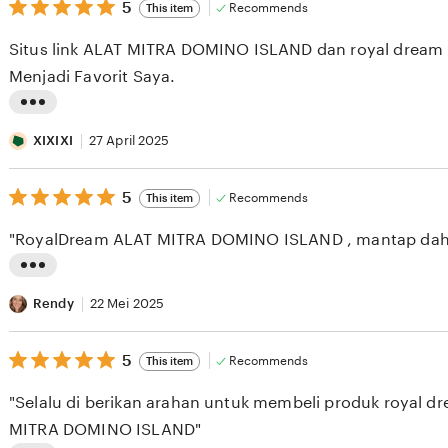
5
t
5
Recommends
This item
out
i
of
Situs link ALAT MITRA DOMINO ISLAND dan royal dream n
5
n
stars
Menjadi Favorit Saya.
g
r
L
e
i
XIXIXI
27 April 2025
v
s
i
5
t
5
Recommends
This item
out
e
i
of
"RoyalDream ALAT MITRA DOMINO ISLAND , mantap dah
5
w
n
stars
b
g
L
y
r
i
Rendy
22 Mei 2025
A
e
s
S
v
5
t
5
Recommends
This item
out
E
i
i
of
"Selalu di berikan arahan untuk membeli produk royal d
5
S
e
n
stars
MITRA DOMINO ISLAND"
E
w
g