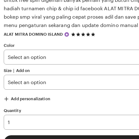
untuk free spin digemari banyak pemain yang butuh chi
hadiah turnamen chip & chip id facebook ALAT MITRA 
bokep smp viral yang paling cepat proses adil dan save 
menu pengaturan sekarang dan update domino manual
5
ALAT MITRA DOMINO ISLAND
out
of
Color
5
stars
Size ∣ Add on
Add personalization
Quantity