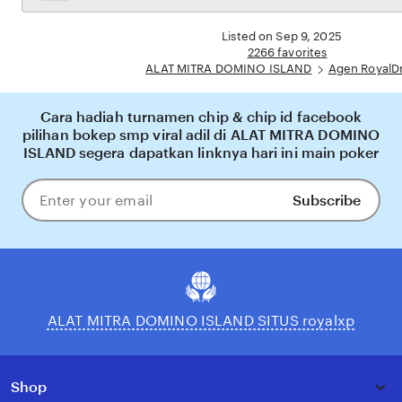
permainan selalu tersedia secara real-time. Dengan ALAT MITRA DOMINO ISLAND,
the
pengguna bisa merasakan pengalaman bermain royal dream yang nyaman, adil, dan
full
Listed on Sep 9, 2025
terpercaya, menjadikannya pil
description
2266 favorites
ALAT MITRA DOMINO ISLAND
Agen RoyalD
Cara hadiah turnamen chip & chip id facebook
pilihan bokep smp viral adil di ALAT MITRA DOMINO
ISLAND segera dapatkan linknya hari ini main poker
Subscribe
Enter
your
email
ALAT MITRA DOMINO ISLAND SITUS royalxp
Shop