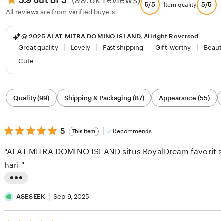
(99.8k reviews)
5.9 out of 5
5/5
5/5
Item quality
All reviews are from verified buyers
@ 2025 ALAT MITRA DOMINO ISLAND, Allright Reversed
Great quality
Lovely
Fast shipping
Gift-worthy
Beaut
Cute
Filter
Quality (99)
Shipping & Packaging (87)
Appearance (55)
by
category
5
5
Recommends
This item
out
of
"ALAT MITRA DOMINO ISLAND situs RoyalDream favorit s
5
stars
hari "
L
i
ASESEEK
Sep 9, 2025
s