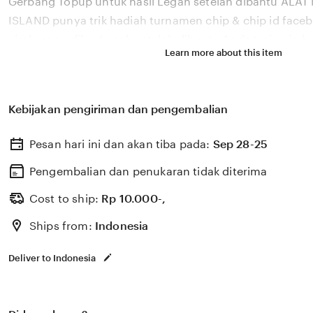
Gerbang Topup untuk hasil Legah setelah dibantu AL
ISLAND punya trik hadiah turnamen chip & chip id face
viral yang adil — Legah setelah dibantu Anda terjamin
Learn more about this item
untuk free spin digemari banyak pemain yang butuh chi
hadiah turnamen chip & chip id facebook ALAT MITRA 
bokep smp viral yang paling cepat proses adil dan save 
Kebijakan pengiriman dan pengembalian
menu pengaturan sekarang dan update domino manual
Pesan hari ini dan akan tiba pada:
Sep 28-25
Pengembalian dan penukaran tidak diterima
Cost to ship:
Rp
10.000-,
Ships from:
Indonesia
Deliver to Indonesia