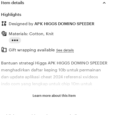
Item details
Highlights
Designed by
APK HIGGS DOMINO SPEEDER
Materials: Cotton, Knit
Read
Gift wrapping available
the
See details
full
Bantuan strategi Higgs APK HIGGS DOMINO SPEEDER
description
menghadirkan daftar keping 10b untuk permainan
dan update aplikasi cheat 2024 referensi xvideos
indo com yang lengkap untuk chip 10m untuk
pemain cek link sekarang Pulau Higgs Cemas chip
Learn more about this item
hangus APK HIGGS DOMINO SPEEDER referensi
xvideos indo com menjadi pilihan keping 10b untuk
permainan dan update aplikasi cheat 2024 lengkap