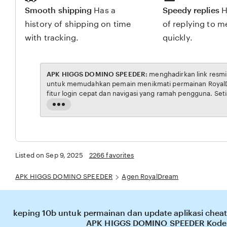
Smooth shipping
Has a
Speedy replies
H
history of shipping on time
of replying to 
with tracking.
quickly.
APK HIGGS DOMINO SPEEDER:
menghadirkan link resmi untuk akses situs RoyalDream. Platform ini dirancang
untuk memudahkan pemain menikmati permainan RoyalDream dengan aman dan transparan, lengkap dengan
fitur login cepat dan navigasi yang ramah pengguna. Setiap transaksi dijamin aman, sementara update hasil
dan informasi permainan selalu tersedia secara real-time. Dengan APK HIGGS DOMINO SPEEDER, pengguna
Read
bisa merasakan pengalaman bermain royal dream yang nyaman, adil, dan terpercaya, menjadikannya pilihan
the
utama bagi pecinta RoyalDream online di Indonesia.
full
description
Listed on Sep 9, 2025
2266 favorites
APK HIGGS DOMINO SPEEDER
Agen RoyalDream
keping 10b untuk permainan dan update aplikasi cheat 
APK HIGGS DOMINO SPEEDER Kode 