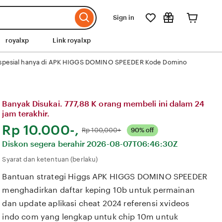
Sign in
royalxp
Link royalxp
isi spesial hanya di APK HIGGS DOMINO SPEEDER Kode Domino
Banyak Disukai. 777,88 K orang membeli ini dalam 24
jam terakhir.
Harga:
Rp 10.000-,
Normal:
Rp 100,000+
90% off
Diskon segera berahir
2026-08-07T06:46:30Z
Syarat dan ketentuan (berlaku)
Bantuan strategi Higgs APK HIGGS DOMINO SPEEDER
menghadirkan daftar keping 10b untuk permainan
dan update aplikasi cheat 2024 referensi xvideos
indo com yang lengkap untuk chip 10m untuk