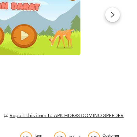
Report this item to APK HIGGS DOMINO SPEEDER
Item
Customer