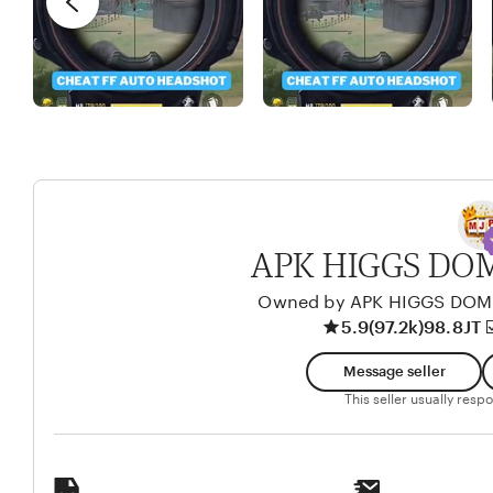
i
X
R
e
I
e
w
n
b
d
y
y
A
l
i
k
APK HIGGS DO
o
l
Owned by APK HIGGS DOM
5.9
(97.2k)
98.8JT ☑
o
Message seller
This seller usually res