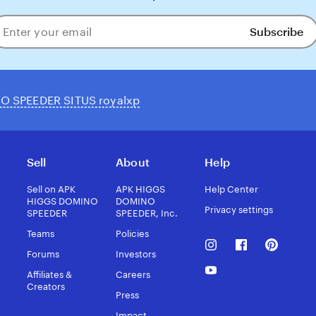
Subscribe
ter
our
ail
 SPEEDER SITUS royalxp
Sell
About
Help
Sell on APK
APK HIGGS
Help Center
HIGGS DOMINO
DOMINO
Privacy settings
SPEEDER
SPEEDER, Inc.
Teams
Policies
Instagram
Facebook
Pinteres
Forums
Investors
Youtube
Affiliates &
Careers
Creators
Press
Impact