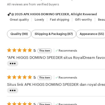
All reviews are from verified buyers
@ 2025 APK HIGGS DOMINO SPEEDER, Allright Reversed
Great quality
Lovely
Fast shipping
Gift-worthy
Beau
Filter
Quality (99)
Shipping & Packaging (87)
Appearance (55)
by
category
5
5
Recommends
This item
out
"APK HIGGS DOMINO SPEEDER situs RoyalDream favorit 
of
5
stars
L
i
5
5
Recommends
This item
s
out
Situs link APK HIGGS DOMINO SPEEDER dan royal dream
of
t
5
i
stars
L
n
i
5
g
5
Recommends
This item