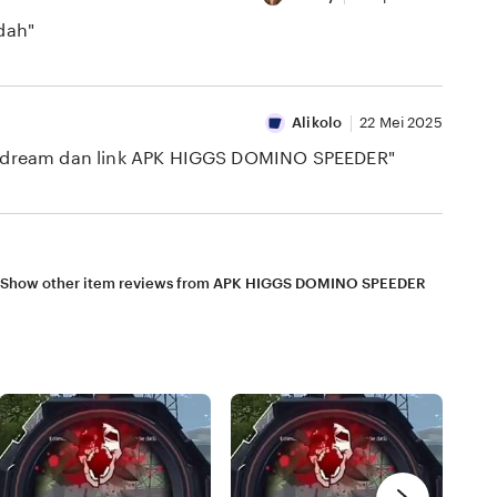
dah"
Alikolo
22 Mei 2025
al dream dan link APK HIGGS DOMINO SPEEDER"
Show other item reviews from APK HIGGS DOMINO SPEEDER