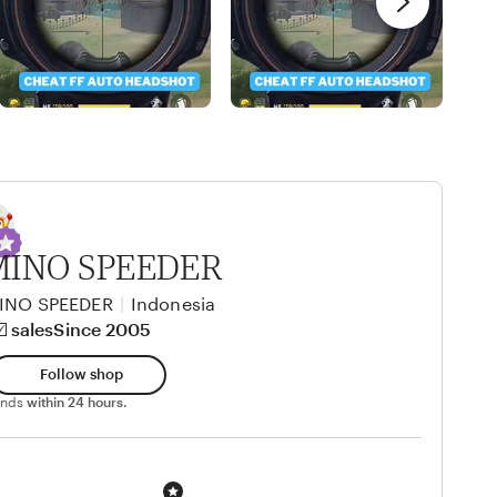
MINO SPEEDER
INO SPEEDER
|
Indonesia
️ sales
Since 2005
Follow shop
ponds
within 24 hours.