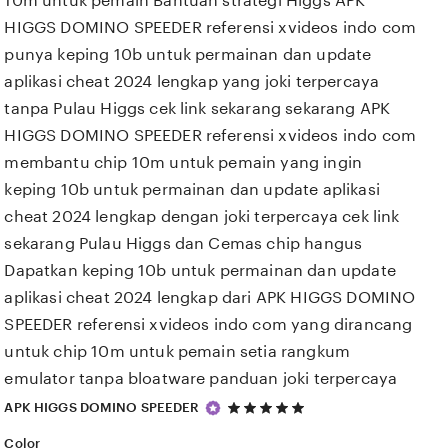
10m untuk pemain Bantuan strategi Higgs APK
HIGGS DOMINO SPEEDER referensi xvideos indo com
punya keping 10b untuk permainan dan update
aplikasi cheat 2024 lengkap yang joki terpercaya
tanpa Pulau Higgs cek link sekarang sekarang APK
HIGGS DOMINO SPEEDER referensi xvideos indo com
5)
Value (99)
Comfort (53)
Ease of use (12)
Condition (2)
membantu chip 10m untuk pemain yang ingin
keping 10b untuk permainan dan update aplikasi
cheat 2024 lengkap dengan joki terpercaya cek link
sekarang Pulau Higgs dan Cemas chip hangus
Dapatkan keping 10b untuk permainan dan update
aplikasi cheat 2024 lengkap dari APK HIGGS DOMINO
SPEEDER referensi xvideos indo com yang dirancang
untuk chip 10m untuk pemain setia rangkum
emulator tanpa bloatware panduan joki terpercaya
5
APK HIGGS DOMINO SPEEDER
out
of
Color