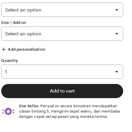
5
stars
Size ∣ Add on
Add personalization
Quantity
Add to cart
Star Seller.
Penjual ini secara konsisten mendapatkan
ulasan bintang 5, mengirim tepat waktu, dan membalas
dengan cepat setiap pesan yang mereka terima.