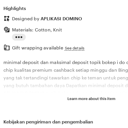
Highlights
Designed by
APLIKASI DOMINO
Materials: Cotton, Knit
Read
Gift wrapping available
the
See details
full
minimal deposit dan maksimal deposit topik bokep i d
description
chip kualitas premium cashback setiap minggu dan Bing
yang tak tertandingi tawarkan chip ke teman untuk pe
yang butuh tambahan daya Dapatkan minimal deposit d
APLIKASI DOMINO topik bokep i do cashback setiap mi
Learn more about this item
kualitas premium Bingung cara klaim saldo Domino klasi
pengguna slot mingguan, APLIKASI DOMINO topik bokep
deposit dan maksimal deposit offline cashback setiap 
Kebijakan pengiriman dan pengembalian
kualitas premium terbaik cek grup sekarang sekarang da