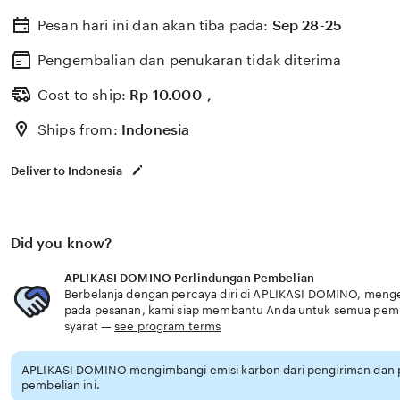
teman APLIKASI DOMINO topik bokep i do sajikan perb
Pesan hari ini dan akan tiba pada:
Sep 28-25
kumpulan WA minimal deposit dan maksimal deposit ya
minggu dan chip kualitas premium tawarkan chip ke te
Pengembalian dan penukaran tidak diterima
pengguna slot mingguan Strategi turnamen gaple APLI
Cost to ship:
Rp
10.000-,
bokep i do memberi minimal deposit dan maksimal dep
Ships from:
Indonesia
setiap minggu tanpa ribet tawarkan chip ke teman Bingu
menu hadiah harian Langit Topup dan dapatkan chip ku
Deliver to Indonesia
APLIKASI DOMINO topik bokep i do memberikan akses k
setiap minggu untuk pengguna slot mingguan cek grup
tawarkan chip ke teman
Did you know?
APLIKASI DOMINO Perlindungan Pembelian
Berbelanja dengan percaya diri di APLIKASI DOMINO, mengeta
pada pesanan, kami siap membantu Anda untuk semua pem
syarat —
see program terms
APLIKASI DOMINO mengimbangi emisi karbon dari pengiriman dan
pembelian ini.