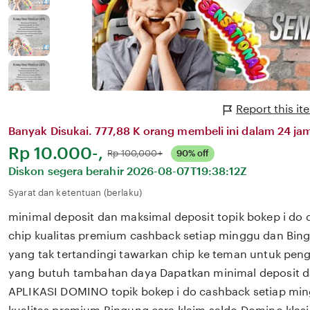
Report this i
Banyak Disukai. 777,88 K orang membeli ini dalam 24 jam
Harga:
Rp 10.000-,
Normal:
Rp 100,000+
90% off
Diskon segera berahir
2026-08-07T19:38:12Z
Syarat dan ketentuan (berlaku)
minimal deposit dan maksimal deposit topik bokep i d
chip kualitas premium cashback setiap minggu dan Bing
yang tak tertandingi tawarkan chip ke teman untuk pe
yang butuh tambahan daya Dapatkan minimal deposit d
APLIKASI DOMINO topik bokep i do cashback setiap mi