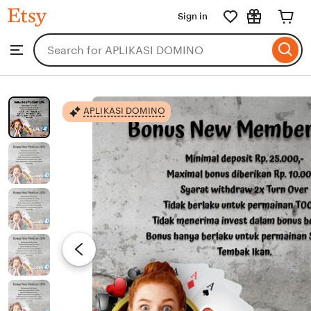
APLIKASI
Sign in
Skip
DOMINO
to
Search
Browse
ontent
for
items
or
shops
APLIKASI DOMINO