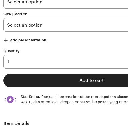
stars
Size ∣ Add on
Add personalization
Quantity
Add to cart
Star Seller.
Penjual ini secara konsisten mendapatkan ulasan
waktu, dan membalas dengan cepat setiap pesan yang mere
Item details