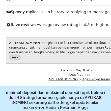
Speedy replies
Has a history of replying to messages
Rave reviews
Average review rating is 4.8 or higher.
APLIKASI DOMINO:
menghadirkan link resmi untuk akses situs RoyalDream. Platform ini
dirancang untuk memudahkan pemain menikmati permainan RoyalDream dengan aman
dan transparan, lengkap dengan fitur login cepat dan navigasi yang ramah pengguna.
Setiap transaksi dijamin aman, sementara update hasil dan informasi permainan selalu
Read
tersedia secara real-time. Dengan APLIKASI DOMINO, pengguna bisa merasakan
the
pengalaman bermain royal dream yang nyaman, adil, dan terpercaya, menjadikannya
full
Listed on Sep 9, 2025
pilihan utama bagi pecinta RoyalDream online di Indonesia.
description
2266 favorites
APLIKASI DOMINO
Agen RoyalDream
minimal deposit dan maksimal deposit topik bokep i
do 24 Strategi turnamen gaple hanya di APLIKASI
DOMINO sekarang daftar Jengkel update bikin
makin error Hadiah Pekanan Higgs