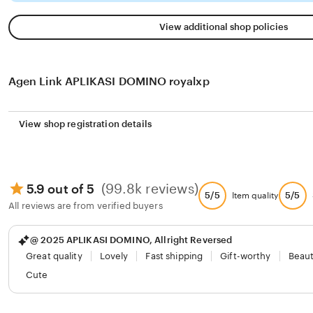
View additional shop policies
Agen Link APLIKASI DOMINO royalxp
View shop registration details
(99.8k reviews)
5.9 out of 5
5/5
5/5
Item quality
All reviews are from verified buyers
@ 2025 APLIKASI DOMINO, Allright Reversed
Great quality
Lovely
Fast shipping
Gift-worthy
Beaut
Cute