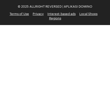
© 2025 ALLRIGHT REVERSED | APLIKASI DOMINO
Terms of Use
Privacy
Interest-based ads
Local Shops
Regions