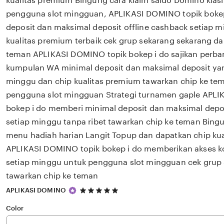
kualitas premium Bingung cara klaim saldo Domino klasi
pengguna slot mingguan, APLIKASI DOMINO topik bokep
deposit dan maksimal deposit offline cashback setiap 
kualitas premium terbaik cek grup sekarang sekarang da
teman APLIKASI DOMINO topik bokep i do sajikan perb
kumpulan WA minimal deposit dan maksimal deposit ya
minggu dan chip kualitas premium tawarkan chip ke te
pengguna slot mingguan Strategi turnamen gaple APLI
bokep i do memberi minimal deposit dan maksimal dep
setiap minggu tanpa ribet tawarkan chip ke teman Bingu
menu hadiah harian Langit Topup dan dapatkan chip ku
APLIKASI DOMINO topik bokep i do memberikan akses k
setiap minggu untuk pengguna slot mingguan cek grup
tawarkan chip ke teman
5
APLIKASI DOMINO
out
of
Color
5