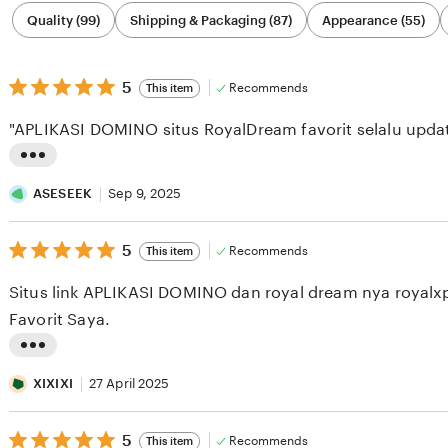
Filter
Quality (99)
Shipping & Packaging (87)
Appearance (55)
by
category
5
5
Recommends
This item
out
of
"APLIKASI DOMINO situs RoyalDream favorit selalu update
5
stars
L
i
ASESEEK
Sep 9, 2025
s
5
t
5
Recommends
This item
out
i
of
Situs link APLIKASI DOMINO dan royal dream nya royalxp
5
n
stars
Favorit Saya.
g
r
L
e
i
XIXIXI
27 April 2025
v
s
i
5
t
5
Recommends
This item