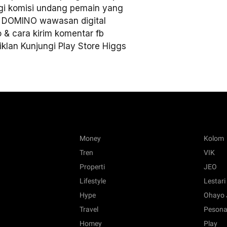
gi komisi undang pemain yang
GS DOMINO wawasan digital
 & cara kirim komentar fb
iklan Kunjungi Play Store Higgs
Money
Kolom
Tren
VIK
Properti
JEO
Lifestyle
Lestari
Hype
Ohayo 
Travel
Pesona
Homey
Play