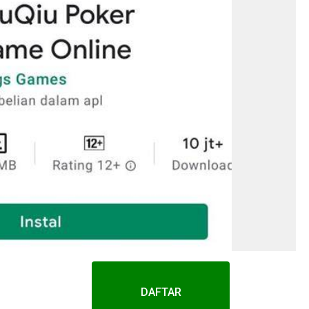
DAFTAR