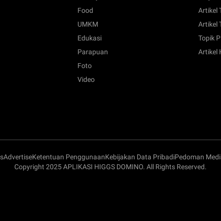
Food
Artikel
UMKM
Artikel 
Edukasi
Topik P
Parapuan
Artikel
Foto
Video
s
Advertise
Ketentuan Penggunaan
Kebijakan Data Pribadi
Pedoman Media
Copyright 2025 APLIKASI HIGGS DOMINO. All Rights Reserved.