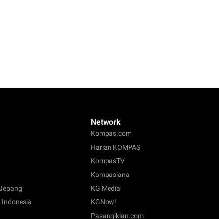
Network
Kompas.com
Harian KOMPAS
KompasTV
Kompasiana
Jepang
KG Media
 Indonesia
KGNow!
Pasangiklan.com