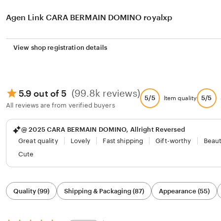
Agen Link CARA BERMAIN DOMINO royalxp
View shop registration details
(99.8k reviews)
5.9 out of 5
5/5
5/5
Item quality
All reviews are from verified buyers
@ 2025 CARA BERMAIN DOMINO, Allright Reversed
Great quality
Lovely
Fast shipping
Gift-worthy
Beaut
Cute
Filter
Quality (99)
Shipping & Packaging (87)
Appearance (55)
by
category