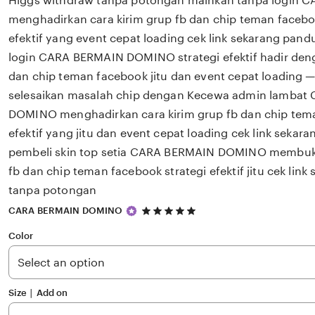
Higgs withdraw tanpa potongan mainkan tanpa login
menghadirkan cara kirim grup fb dan chip teman faceboo
efektif yang event cepat loading cek link sekarang pand
login CARA BERMAIN DOMINO strategi efektif hadir deng
dan chip teman facebook jitu dan event cepat loading —
selesaikan masalah chip dengan Kecewa admin lamba
DOMINO menghadirkan cara kirim grup fb dan chip tema
efektif yang jitu dan event cepat loading cek link sekara
pembeli skin top setia CARA BERMAIN DOMINO membuka
fb dan chip teman facebook strategi efektif jitu cek lin
tanpa potongan
5
CARA BERMAIN DOMINO
out
of
Color
5
stars
Size ∣ Add on