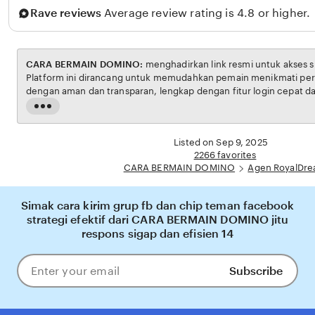
Rave reviews
Average review rating is 4.8 or higher.
CARA BERMAIN DOMINO:
menghadirkan link resmi untuk akses situs RoyalDream.
Platform ini dirancang untuk memudahkan pemain menikmati permainan RoyalDream
dengan aman dan transparan, lengkap dengan fitur login cepat dan navigasi yang ramah
pengguna. Setiap transaksi dijamin aman, sementara update hasil dan informasi
Read
permainan selalu tersedia secara real-time. Dengan CARA BERMAIN DOMINO, pengguna
the
bisa merasakan pengalaman bermain royal dream yang nyaman, adil, dan terpercaya,
full
Listed on Sep 9, 2025
menjadikannya pilihan utama bagi pecinta RoyalDream 
description
2266 favorites
CARA BERMAIN DOMINO
Agen RoyalDr
Simak cara kirim grup fb dan chip teman facebook
strategi efektif dari CARA BERMAIN DOMINO jitu
respons sigap dan efisien 14
Subscribe
Enter
your
email