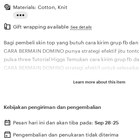
Materials: Cotton, Knit
Read
Gift wrapping available
the
See details
full
Bagi pembeli skin top yang butuh cara kirim grup fb da
description
CARA BERMAIN DOMINO punya strategi efektif jitu tonton
pulsa three Tutorial Higgs Temukan cara kirim grup fb 
CARA BERMAIN DOMINO strategi efektif untuk selesaika
secara jitu tonton demo fitur baru caranya di menu turn
Learn more about this item
Higgs withdraw tanpa potongan mainkan tanpa login
menghadirkan cara kirim grup fb dan chip teman faceboo
efektif yang event cepat loading cek link sekarang pand
Kebijakan pengiriman dan pengembalian
login CARA BERMAIN DOMINO strategi efektif hadir deng
dan chip teman facebook jitu dan event cepat loading —
Pesan hari ini dan akan tiba pada:
Sep 28-25
selesaikan masalah chip dengan Kecewa admin lamba
DOMINO menghadirkan cara kirim grup fb dan chip tema
Pengembalian dan penukaran tidak diterima