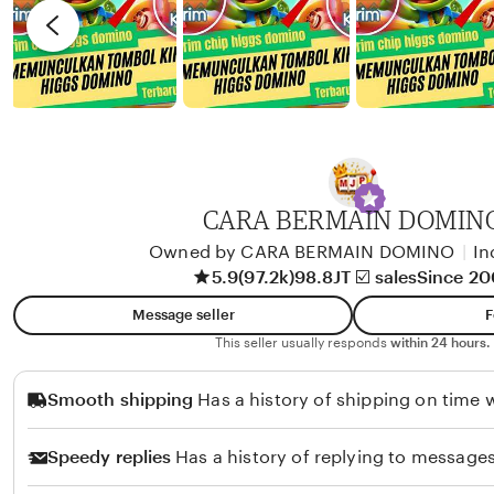
n
i
d
e
y
w
b
y
A
l
i
CARA BERMAIN DOMIN
k
Owned by CARA BERMAIN DOMINO
|
In
o
5.9
(97.2k)
98.8JT ☑️ sales
Since 2
l
Message seller
F
o
This seller usually responds
within 24 hours.
Smooth shipping
Has a history of shipping on time w
Speedy replies
Has a history of replying to messages