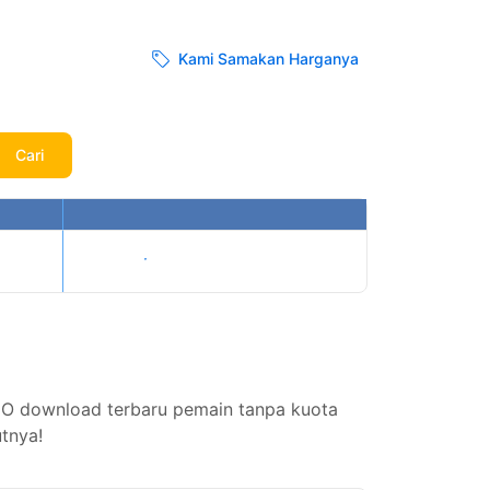
Kami Samakan Harganya
Cari
Tampilkan harga
NO download terbaru pemain tanpa kuota
tnya!