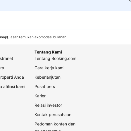
inap
Ulasan
Temukan akomodasi bulanan
Tentang Kami
stranet
Tentang Booking.com
ra
Cara kerja kami
roperti Anda
Keberlanjutan
a afiliasi kami
Pusat pers
Karier
Relasi investor
Kontak perusahaan
Pedoman konten dan
pelaporannya