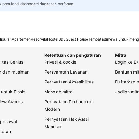
rk populer di dashboard ringkasan performa
liburan
Apartemen
Resor
Vila
Hostel
B&B
Guest House
Tempat istimewa untuk meng
Ketentuan dan pengaturan
Mitra
litas Genius
Privasi & cookie
Login ke Ek
an dan musiman
Persyaratan Layanan
Bantuan mit
Pernyataan Aksesibilitas
Daftarkan p
untuk Bisnis
Masalah mitra
Jadilah mitr
view Awards
Pernyataan Perbudakan
Modern
Pernyataan Hak Asasi
t pesawat
Manusia
storan