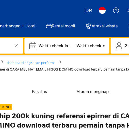
IDR
D
nerbangan + Hotel
Rental mobil
Atraksi wisata
Waktu check-in
—
Waktu check-out
2 
dashboard ringkasan performa
epirner di CARA MELIHAT EMAIL HIGGS DOMINO download terbaru pemain tanpa k
Fasilitas
Aturan menginap
DOMINO
chip 200k kuning referensi epirner di 
NO download terbaru pemain tanpa 