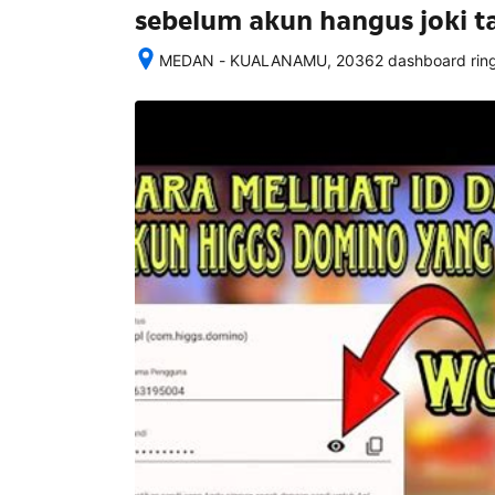
sebelum akun hangus joki 
MEDAN - KUALANAMU, 20362 dashboard ringk
Setelah 
memesan, 
semua 
rincian 
akomodasi 
termasuk 
nomor 
telepon 
dan 
alamat 
akan 
disertakan 
dalam 
konfirmasi 
pemesanan 
dan 
akun 
Anda.