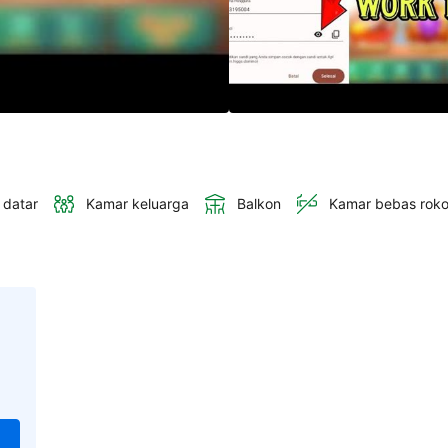
 datar
Kamar keluarga
Balkon
Kamar bebas rok