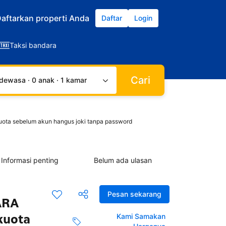
aftarkan properti Anda
Daftar
Login
Taksi bandara
Cari
dewasa · 0 anak · 1 kamar
uota sebelum akun hangus joki tanpa password
Informasi penting
Belum ada ulasan
Pesan sekarang
CARA
kuota
Kami Samakan