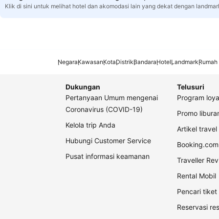
Klik di sini untuk melihat hotel dan akomodasi lain yang dekat dengan landma
Negara
Kawasan
Kota
Distrik
Bandara
Hotel
Landmark
Rumah 
Dukungan
Telusuri
Pertanyaan Umum mengenai
Program loya
Coronavirus (COVID-19)
Promo libur
Kelola trip Anda
Artikel travel
Hubungi Customer Service
Booking.com 
Pusat informasi keamanan
Traveller Re
Rental Mobil
Pencari tike
Reservasi re