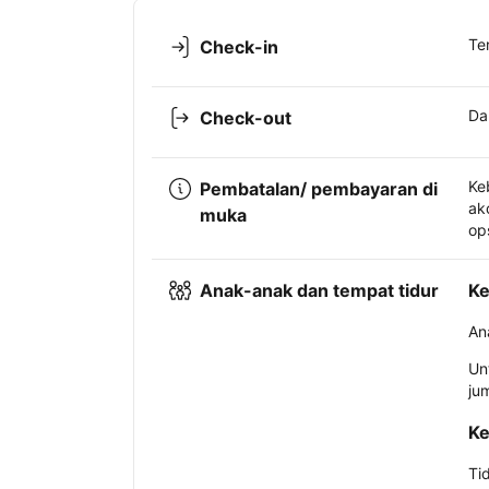
Te
Check-in
Da
Check-out
Ke
Pembatalan/ pembayaran di
ak
muka
op
Anak-anak dan tempat tidur
Ke
An
Un
ju
Ke
Ti