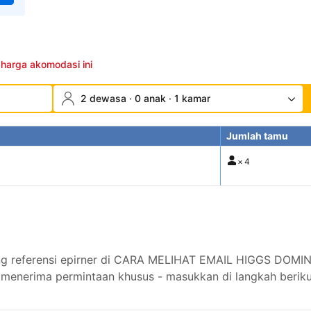
 harga akomodasi ini
2 dewasa · 0 anak · 1 kamar
Jumlah tamu
×
4
ning referensi epirner di CARA MELIHAT EMAIL HIGGS DOMI
menerima permintaan khusus - masukkan di langkah beriku