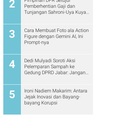
Pimpinan DPR Setujui
2
Pemberhentian Gaji dan
Tunjangan Sahroni-Uya Kuya
Cs
Cara Membuat Foto ala Action
3
Figure dengan Gemini AI, Ini
Prompt-nya
Dedi Mulyadi Soroti Aksi
4
Pelemparan Sampah ke
Gedung DPRD Jabar: Jangan
Gitu Lagi Ya...
Ironi Nadiem Makarim: Antara
5
Jejak Inovasi dan Bayang-
bayang Korupsi