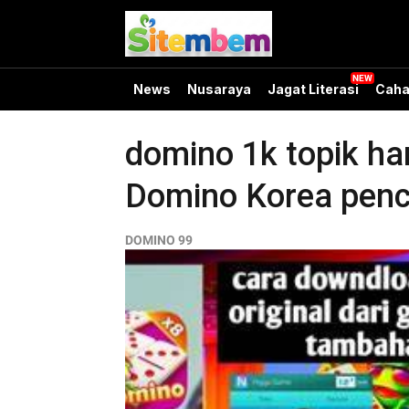
News
Nusaraya
Jagat Literasi
Caha
domino 1k topik ha
Domino Korea penc
DOMINO 99