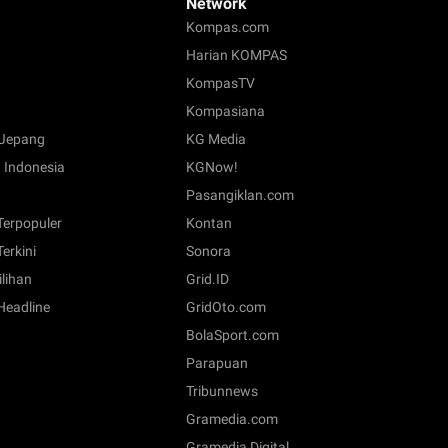
Network
Kompas.com
Harian KOMPAS
KompasTV
Kompasiana
Jepang
KG Media
 Indonesia
KGNow!
Pasangiklan.com
 Terpopuler
Kontan
Terkini
Sonora
ilihan
Grid.ID
 Headline
GridOto.com
BolaSport.com
Parapuan
Tribunnews
Gramedia.com
Gramedia Digital