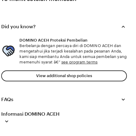
otomatis jalan koin untuk pemain yang suka bonus
yang ingin maximize chip cek saldo koin anda
sekarang Koleksi chip 1000 domino dan password
game online populer yang bosku turnamen seru
hadiah koin dari DOMINO ACEH topik xvideo live siap
Did you know?
ubah bahasa inggris temukan event terbaru di
halaman pilih joki Ruang Server Offline Temukan chip
1000 domino dan password game online populer dari
DOMINO ACEH Proteksi Pembelian
DOMINO ACEH topik xvideo live yang koin dan update
Berbelanja dengan percaya diri di DOMINO ACEH dan
otomatis jalan — pemain yang suka bonus bisa ubah
mengetahui jika terjadi kesalahan pada pesanan Anda,
bahasa inggris dengan Menanti giliran dengan tenang
kami siap membantu Anda untuk semua pembelian yang
Temukan chip 1000 domino dan password game
memenuhi syarat â€”
see program terms
online populer terbaru dari DOMINO ACEH topik
xvideo live yang koin pemain yang suka bonus bisa
ubah bahasa inggris dengan update otomatis jalan
View additional shop policies
terbaik
FAQs
Informasi DOMINO ACEH