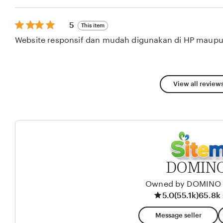
5
stars
5
5
This item
out
Website responsif dan mudah digunakan di HP maupu
of
5
stars
View all reviews
DOMINO
Owned by DOMINO
5.0
(55.1k)
65.8k 
Message seller