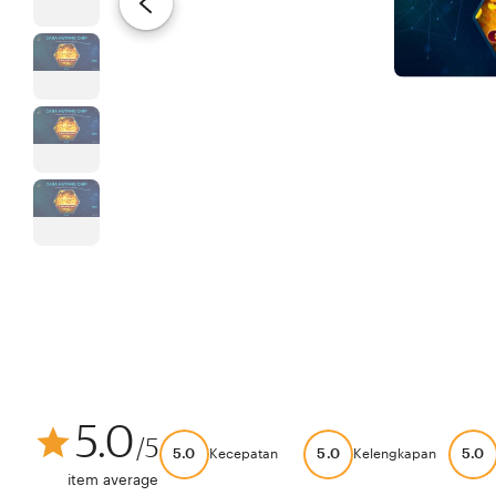
5.0
/5
5.0
5.0
5.0
Kecepatan
Kelengkapan
item average