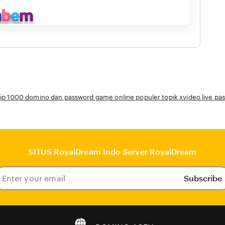
ip 1000 domino dan password game online populer topik xvideo live p
SITUS RoyalDream Indo Server RoyalDream
Subscribe
ter
our
ail