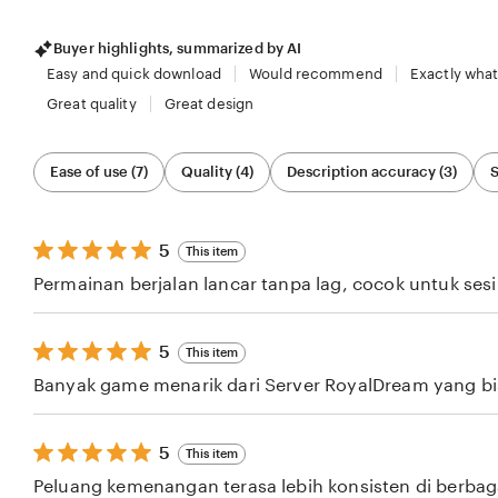
Buyer highlights, summarized by AI
Easy and quick download
Would recommend
Exactly what
Great quality
Great design
Filter
Ease of use (7)
Quality (4)
Description accuracy (3)
S
by
category
5
5
This item
out
Permainan berjalan lancar tanpa lag, cocok untuk ses
of
5
stars
5
5
This item
out
Banyak game menarik dari Server RoyalDream yang bisa
of
5
stars
5
5
This item
out
Peluang kemenangan terasa lebih konsisten di berba
of