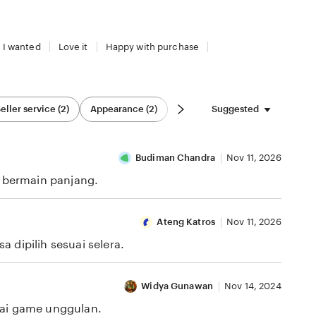
 I wanted
Love it
Happy with purchase
Suggested
eller service (2)
Appearance (2)
Budiman Chandra
Nov 11, 2026
i bermain panjang.
Ateng Katros
Nov 11, 2026
 dipilih sesuai selera.
Widya Gunawan
Nov 14, 2024
gai game unggulan.