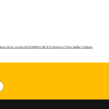
asang di pc cuma di DOMINO ACEH Domino Chip Seller topbos