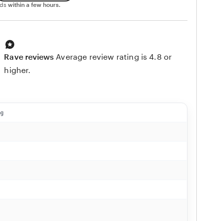
nds
within a few hours.
Rave reviews
Average review rating is 4.8 or
higher.
ng