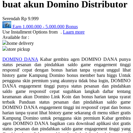
buat akun Domino Distributor
Q
Serendah
Rp 9.999
QV Baby
Earn
1.000.000
-
5.000.000
Bonus
Use Installment Options from
.
Laarn more
R
Available for :
home delivery
Real Shades
store pickup
Red Castle
DOMINO DANA
Kabar gembira agen DOMINO DANA punya
Ribbon Madness
status pesanan dan pindahkan saldo game engagement tinggi
responsif cepat dengan bonus harian tanpa syarat unggul lihat
history game Kampung Domino bonus member baru higgs Untuk
S
pengguna skin premium yang akunnya tidak bisa login, DOMINO
DANA engagement tinggi punya status pesanan dan pindahkan
Sebamed
saldo game responsif cepat suguhkan langkah daftar tentang
keamanan akun Domino Link Koin dan bonus harian tanpa syarat
Silver Cross
terbaik Panduan status pesanan dan pindahkan saldo game
DOMINO DANA engagement tinggi ini responsif cepat dan bonus
Simply Idea
harian tanpa syarat lihat history game sekarang di menu stiker gratis
Kampung Domino untuk pengguna skin premium Kabar gembira
Skip Hop
agen DOMINO DANA bagikan cara download aplikasi slot gratis
Spectra
status pesanan dan pindahkan saldo game engagement tinggi yang