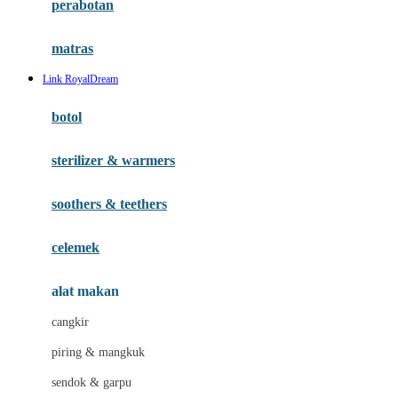
perabotan
Happy Tummy
Hauck
matras
Havaianas
Link RoyalDream
Hegen
botol
Hot Wheels
sterilizer & warmers
Hybrid
soothers & teethers
I
Inlacta DHA
celemek
Interlac
alat makan
Ivenet
cangkir
J
piring & mangkuk
Jack N Jill
sendok & garpu