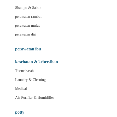
London Taxi
Shampo & Sabun
Love To Dream
perawatan rambut
perawatan mulut
M
perawatan diri
Magformers
Mama's Choice
perawatan ibu
Mamas&Papas
kesehatan & kebersihan
Mamaway
Tissue basah
Maxi Cosi
Laundry & Cleaning
Megabloks
Medical
Micro
Air Purifier & Humidifier
MiDeer
Mimi & Lula
potty
Mini Monkey