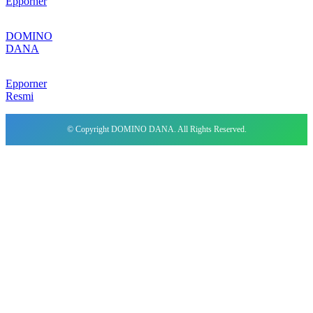
Epporner
DOMINO
DANA
Epporner
Resmi
© Copyright DOMINO DANA. All Rights Reserved.