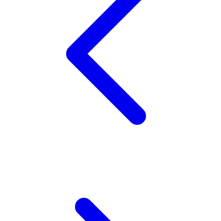
Xootz
Y
Yamatoya
Z
Zaxy
Zoggs
0-9
4Moms
59S