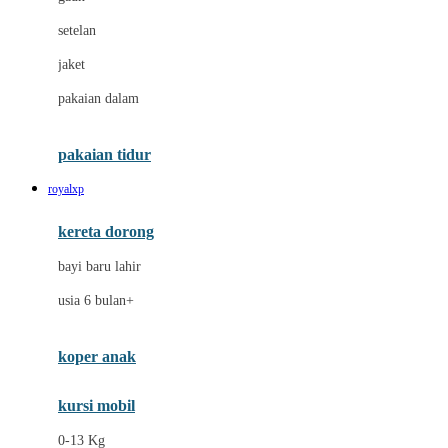
Dae Organics
setelan
Docare
jaket
Doona
pakaian dalam
Down To Earth
Drew
pakaian tidur
Dr. Brown's
royalxp
E
kereta dorong
ELC
bayi baru lahir
Ergobaby
usia 6 bulan+
Expert Care
koper anak
Ezyroller
kursi mobil
F
0-13 Kg