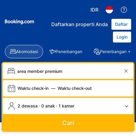
IDR
Daftarkan properti Anda
Daftar
Login
Akomodasi
Penerbangan
Penerbangan + Ho
Waktu check-in
—
Waktu check-out
2 dewasa · 0 anak · 1 kamar
Cari