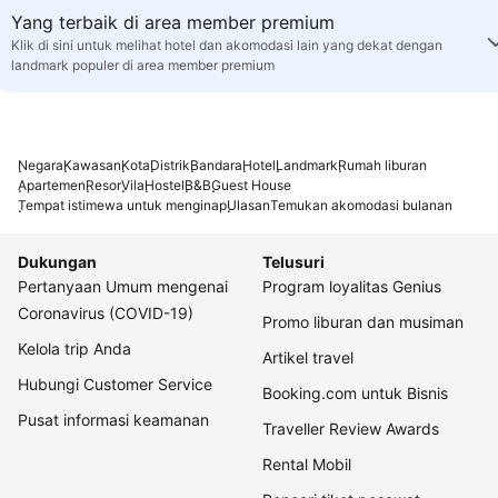
Yang terbaik di area member premium
Klik di sini untuk melihat hotel dan akomodasi lain yang dekat dengan
landmark populer di area member premium
Negara
Kawasan
Kota
Distrik
Bandara
Hotel
Landmark
Rumah liburan
Apartemen
Resor
Vila
Hostel
B&B
Guest House
Tempat istimewa untuk menginap
Ulasan
Temukan akomodasi bulanan
Dukungan
Telusuri
Pertanyaan Umum mengenai
Program loyalitas Genius
Coronavirus (COVID-19)
Promo liburan dan musiman
Kelola trip Anda
Artikel travel
Hubungi Customer Service
Booking.com untuk Bisnis
Pusat informasi keamanan
Traveller Review Awards
Rental Mobil