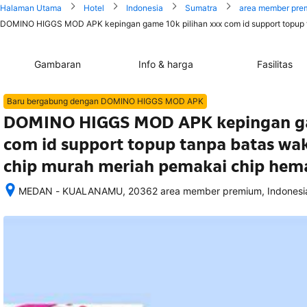
Halaman Utama
Hotel
Indonesia
Sumatra
area member pre
DOMINO HIGGS MOD APK kepingan game 10k pilihan xxx com id support topup t
Gambaran
Info & harga
Fasilitas
Baru bergabung dengan DOMINO HIGGS MOD APK
DOMINO HIGGS MOD APK kepingan gam
com id support topup tanpa batas wa
chip murah meriah pemakai chip hem
MEDAN - KUALANAMU, 20362 area member premium, Indonesi
Setelah 
memesan, 
semua 
rincian 
akomodasi 
termasuk 
nomor 
telepon 