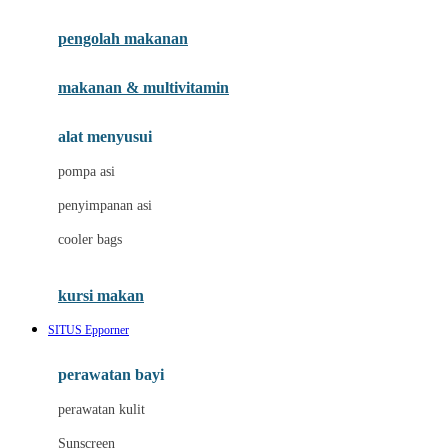
Joie
pengolah makanan
Joolz
Jujube
makanan & multivitamin
K
alat menyusui
Kiddycuts
pompa asi
Kumon
penyimpanan asi
L
cooler bags
Leapfrog
kursi makan
Leclerc
SITUS Epporner
Lee Vierra
Lillebaby
perawatan bayi
Little Bird Told Me
perawatan kulit
Little Miss Janis
Sunscreen