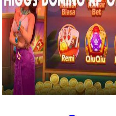
Twistshake
TY Toys
U
V
Veja
Vitaflow
Vtech
W
Waterland
Wellness
X