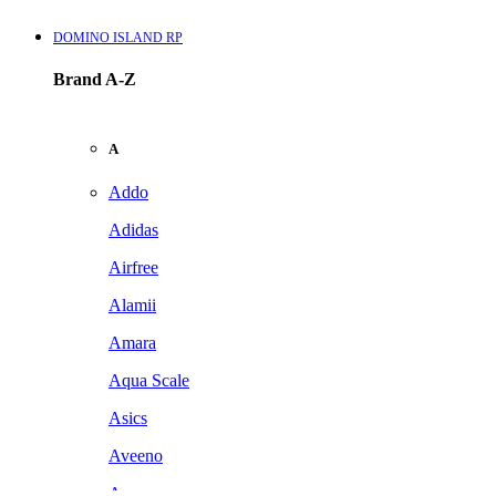
DOMINO ISLAND RP
Brand A-Z
A
Addo
Adidas
Airfree
Alamii
Amara
Aqua Scale
Asics
Aveeno
Awan