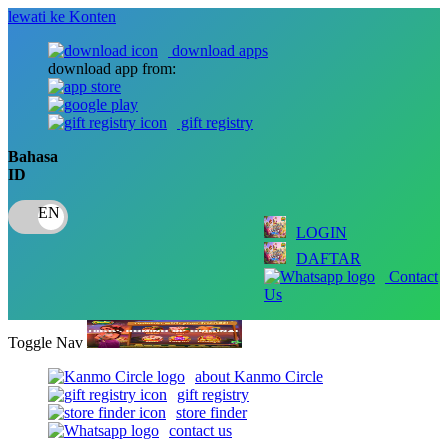
lewati ke Konten
download apps
download app from:
gift registry
Bahasa
ID
LOGIN
DAFTAR
Contact
Us
Toggle Nav
about Kanmo Circle
gift registry
store finder
contact us