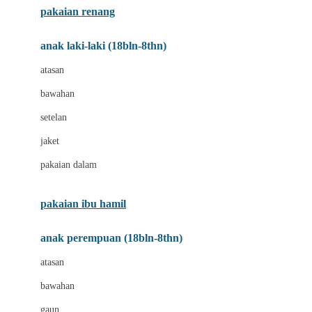
pakaian renang
Bumkins
anak laki-laki (18bln-8thn)
C
atasan
Cetaphil
bawahan
Chicco
setelan
Childlife
jaket
Clevamama
pakaian dalam
Cocolatte
Cottonseeds
pakaian ibu hamil
Cozy N Safe
anak perempuan (18bln-8thn)
Crane
atasan
Cybex
bawahan
D
gaun