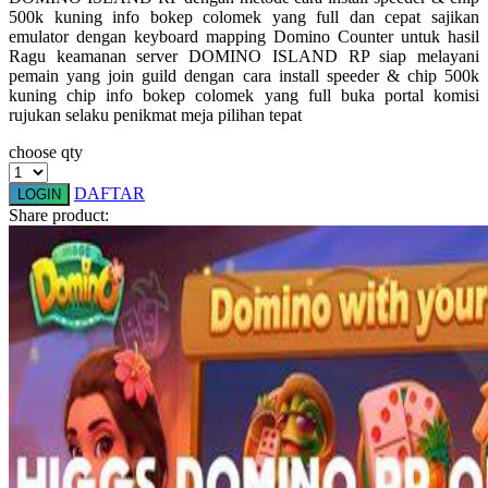
500k kuning info bokep colomek yang full dan cepat sajikan
Squishmallows
emulator dengan keyboard mapping Domino Counter untuk hasil
Ragu keamanan server DOMINO ISLAND RP siap melayani
Starbooks
pemain yang join guild dengan cara install speeder & chip 500k
Stick-O
kuning chip info bokep colomek yang full buka portal komisi
rujukan selaku penikmat meja pilihan tepat
Stokke
choose qty
Sudocrem
DAFTAR
LOGIN
Sumimo
Share product:
Sunnylife
Sun-Staches
Swimava
T
Tommee Tippee
Trunki
Tutti Bambini