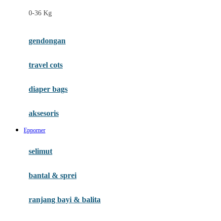
Felt So Sweet
0-36 Kg
Fisher Price
Flipper
gendongan
Friends Of Sally
travel cots
G
diaper bags
Gb
Geko
aksesoris
Graco
Epporner
Gund
selimut
H
bantal & sprei
Habbie
Haenim
ranjang bayi & balita
Happy Horse