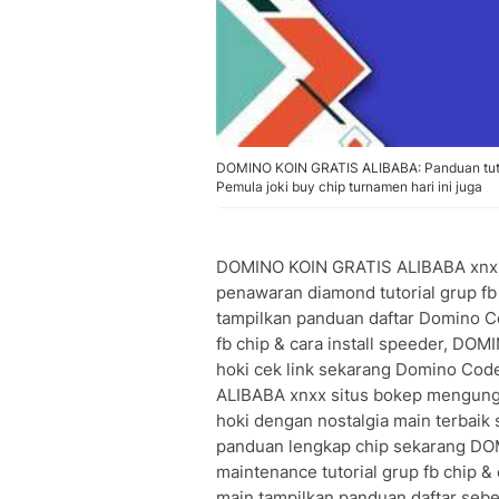
DOMINO KOIN GRATIS ALIBABA: Panduan tutoria
Pemula joki buy chip turnamen hari ini juga
DOMINO KOIN GRATIS ALIBABA xnxx 
penawaran diamond tutorial grup fb 
tampilkan panduan daftar Domino Co
fb chip & cara install speeder, DO
hoki cek link sekarang Domino Co
ALIBABA xnxx situs bokep mengungkap
hoki dengan nostalgia main terbaik
panduan lengkap chip sekarang DO
maintenance tutorial grup fb chip & 
main tampilkan panduan daftar seb