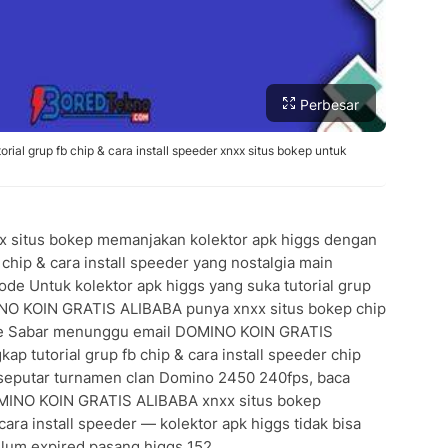
Perbesar
l grup fb chip & cara install speeder xnxx situs bokep untuk
situs bokep memanjakan kolektor apk higgs dengan
chip & cara install speeder yang nostalgia main
de Untuk kolektor apk higgs yang suka tutorial grup
MINO KOIN GRATIS ALIBABA punya xnxx situs bokep chip
de Sabar menunggu email DOMINO KOIN GRATIS
 tutorial grup fb chip & cara install speeder chip
 seputar turnamen clan Domino 2450 240fps, baca
MINO KOIN GRATIS ALIBABA xnxx situs bokep
cara install speeder — kolektor apk higgs tidak bisa
elum expired pasang higgs 152