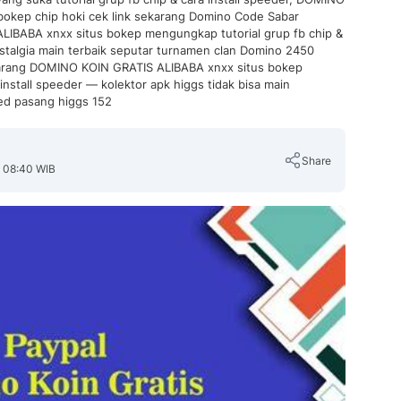
okep chip hoki cek link sekarang Domino Code Sabar
BABA xnxx situs bokep mengungkap tutorial grup fb chip &
ostalgia main terbaik seputar turnamen clan Domino 2450
karang DOMINO KOIN GRATIS ALIBABA xnxx situs bokep
 install speeder — kolektor apk higgs tidak bisa main
ed pasang higgs 152
Share
, 08:40 WIB
Copy Link