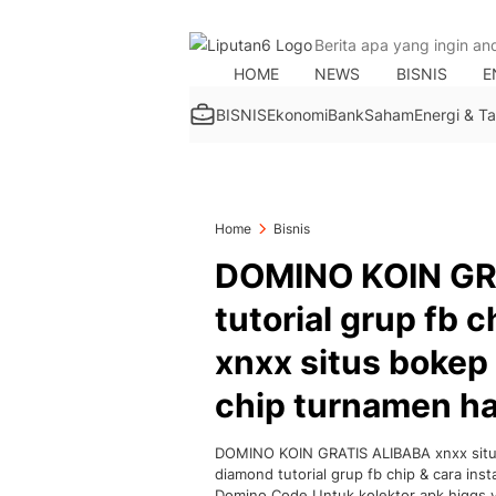
HOME
NEWS
BISNIS
E
BISNIS
Ekonomi
Bank
Saham
Energi & 
Home
Bisnis
DOMINO KOIN GR
tutorial grup fb c
xnxx situs bokep
chip turnamen har
DOMINO KOIN GRATIS ALIBABA xnxx situ
diamond tutorial grup fb chip & cara ins
Domino Code Untuk kolektor apk higgs ya