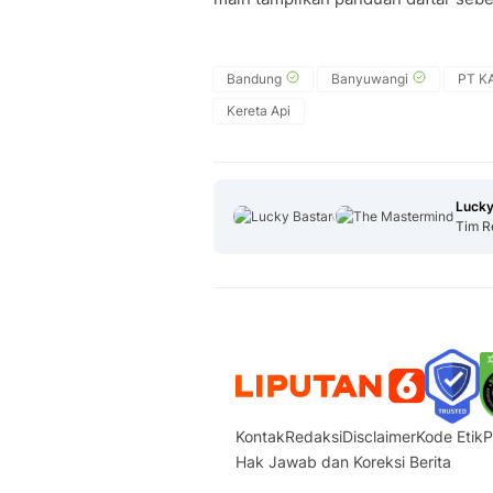
Bandung
Banyuwangi
PT KA
Kereta Api
Lucky
Tim R
Kontak
Redaksi
Disclaimer
Kode Etik
P
Hak Jawab dan Koreksi Berita