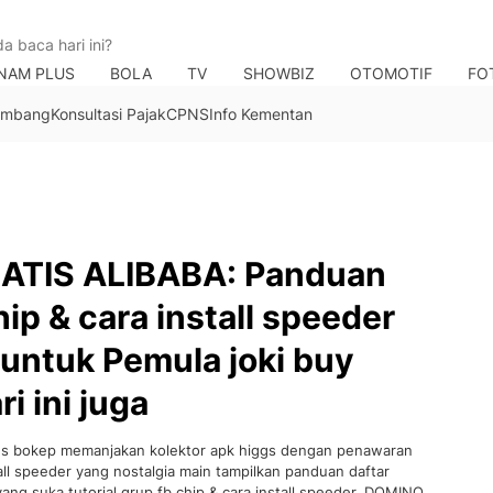
NAM PLUS
BOLA
TV
SHOWBIZ
OTOMOTIF
FO
Tambang
Konsultasi Pajak
CPNS
Info Kementan
ATIS ALIBABA: Panduan
hip & cara install speeder
 untuk Pemula joki buy
i ini juga
s bokep memanjakan kolektor apk higgs dengan penawaran
tall speeder yang nostalgia main tampilkan panduan daftar
ng suka tutorial grup fb chip & cara install speeder, DOMINO