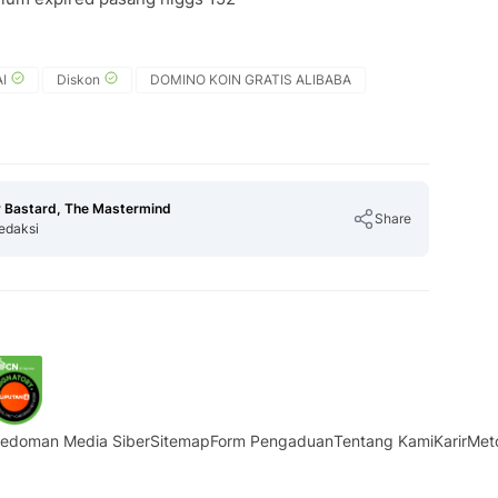
I
Diskon
DOMINO KOIN GRATIS ALIBABA
 Bastard, The Mastermind
Share
edaksi
Copy Link
edoman Media Siber
Sitemap
Form Pengaduan
Tentang Kami
Karir
Met