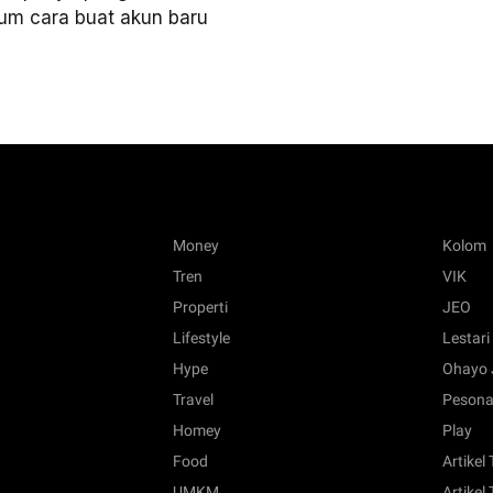
kum cara buat akun baru
Money
Kolom
Tren
VIK
Properti
JEO
Lifestyle
Lestari
Hype
Ohayo 
Travel
Pesona
Homey
Play
Food
Artikel
UMKM
Artikel 