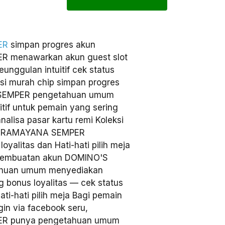
ER
simpan progres akun
 menawarkan akun guest slot
nggulan intuitif cek status
isi murah chip simpan progres
SEMPER pengetahuan umum
itif untuk pemain yang sering
analisa pasar kartu remi Koleksi
ZA RAMAYANA SEMPER
yalitas dan Hati-hati pilih meja
es pembuatan akun DOMINO'S
huan umum menyediakan
g bonus loyalitas — cek status
i-hati pilih meja Bagi pemain
gin via facebook seru,
R punya pengetahuan umum