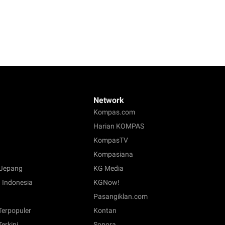
Network
Kompas.com
Harian KOMPAS
KompasTV
Kompasiana
Jepang
KG Media
 Indonesia
KGNow!
Pasangiklan.com
 Terpopuler
Kontan
Terkini
Sonora