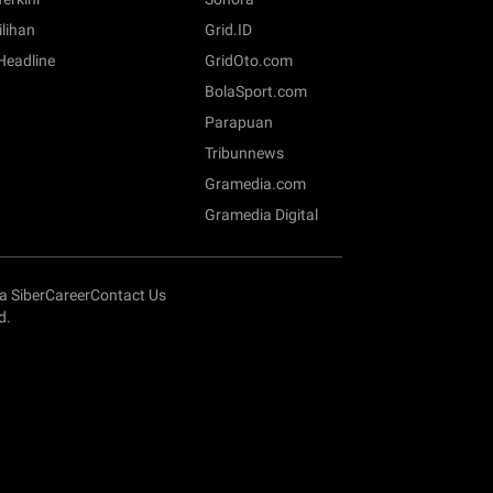
ilihan
Grid.ID
 Headline
GridOto.com
BolaSport.com
Parapuan
Tribunnews
Gramedia.com
Gramedia Digital
 Siber
Career
Contact Us
d.