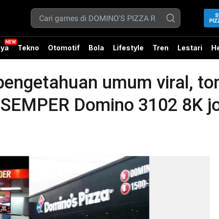
S
PIZ
ya
Tekno
Otomotif
Bola
Lifestyle
Tren
Lestari
He
 pengetahuan umum viral, t
EMPER Domino 3102 8K jok