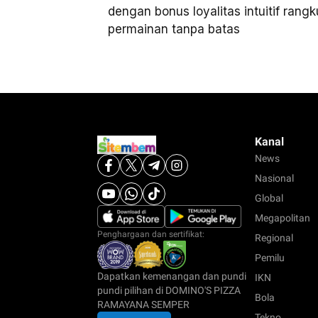
dengan bonus loyalitas intuitif rang
permainan tanpa batas
Kanal
News
Nasional
Global
Megapolitan
Penghargaan dan sertifikat:
Regional
Pemilu
Dapatkan kemenangan dan pundi
IKN
pundi pilihan di DOMINO'S PIZZA
Bola
RAMAYANA SEMPER
Tekno