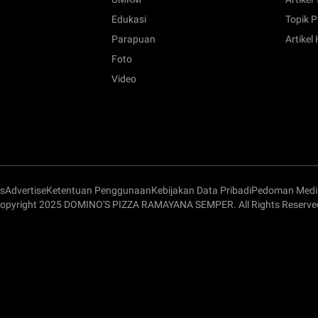
Edukasi
Topik P
Parapuan
Artikel
Foto
Video
s
Advertise
Ketentuan Penggunaan
Kebijakan Data Pribadi
Pedoman Media
opyright 2025 DOMINO'S PIZZA RAMAYANA SEMPER. All Rights Reserve