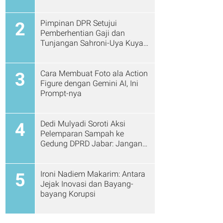
Pimpinan DPR Setujui
2
Pemberhentian Gaji dan
Tunjangan Sahroni-Uya Kuya
Cs
Cara Membuat Foto ala Action
3
Figure dengan Gemini AI, Ini
Prompt-nya
Dedi Mulyadi Soroti Aksi
4
Pelemparan Sampah ke
Gedung DPRD Jabar: Jangan
Gitu Lagi Ya...
Ironi Nadiem Makarim: Antara
5
Jejak Inovasi dan Bayang-
bayang Korupsi