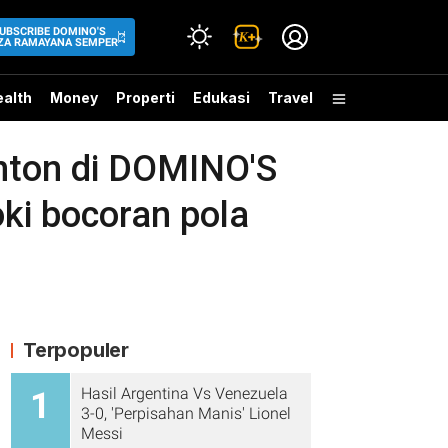
UBSCRIBE DOMINO'S
ZA RAMAYANA SEMPER
alth
Money
Properti
Edukasi
Travel
onton di DOMINO'S
i bocoran pola
Terpopuler
Hasil Argentina Vs Venezuela
1
3-0, 'Perpisahan Manis' Lionel
Messi