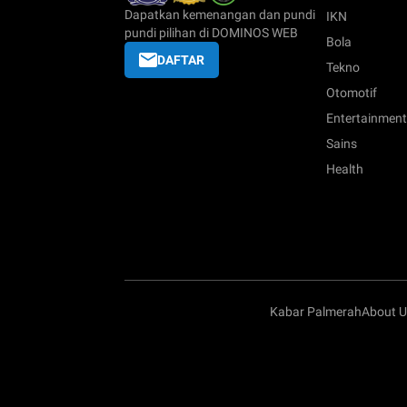
Dapatkan kemenangan dan pundi
IKN
pundi pilihan di DOMINOS WEB
Bola
DAFTAR
Tekno
Otomotif
Entertainment
Sains
Health
Kabar Palmerah
About U