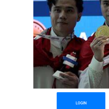
LOGIN