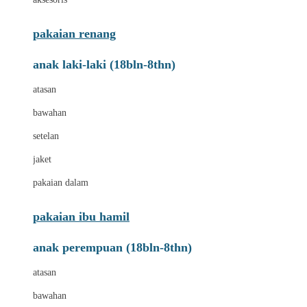
pakaian renang
anak laki-laki (18bln-8thn)
atasan
bawahan
setelan
jaket
pakaian dalam
pakaian ibu hamil
anak perempuan (18bln-8thn)
atasan
bawahan