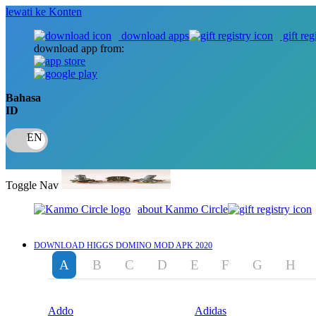
lewati ke Konten
download apps
gift reg
download app from:
Bahasa
ID
Toggle Nav
about Kanmo Circle
DOWNLOAD HIGGS DOMINO MOD APK 2020
A
B
C
D
E
F
G
H
Addo
Adidas