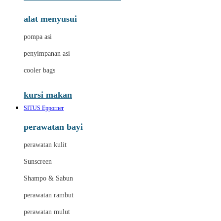
alat menyusui
pompa asi
penyimpanan asi
cooler bags
kursi makan
SITUS Epporner
perawatan bayi
perawatan kulit
Sunscreen
Shampo & Sabun
perawatan rambut
perawatan mulut