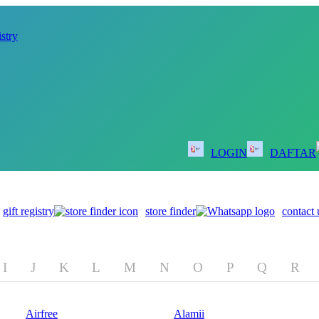
istry
LOGIN
DAFTAR
gift registry
store finder
contact 
I
J
K
L
M
N
O
P
Q
R
Airfree
Alamii