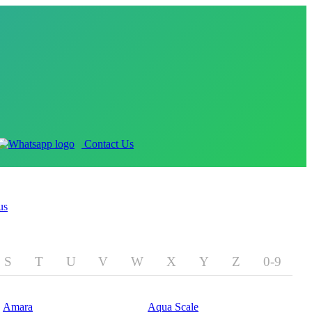
Contact Us
us
S
T
U
V
W
X
Y
Z
0-9
Amara
Aqua Scale