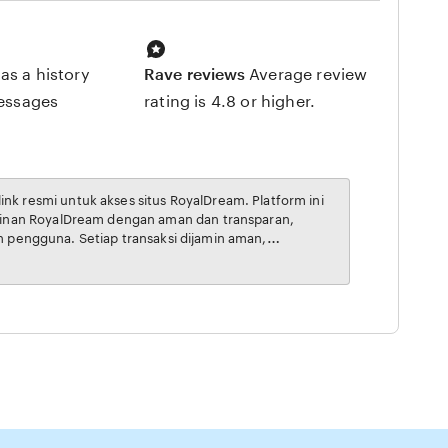
as a history
Rave reviews
Average review
messages
rating is 4.8 or higher.
rcaya, menjadikannya pilihan utama bagi pecinta RoyalDream online di Indonesia.