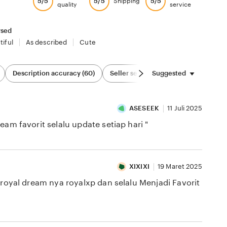
5/5
5/5
5/5
Shipping
quality
service
rsed
tiful
As described
Cute
Suggested
Description accuracy (60)
Seller service (82)
Sizing & Fit (2
ASESEEK
11 Juli 2025
favorit selalu update setiap hari "
XIXIXI
19 Maret 2025
al dream nya royalxp dan selalu Menjadi Favorit