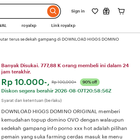
Sign in
NAL
royalxp
Link royalxp
 berputar terus sedekah gampang di DOWNLOAD HIGGS DOMINO
Banyak Disukai. 777,88 K orang membeli ini dalam 24
jam terakhir.
Harga:
Rp 10.000-,
Normal:
Rp 100,000+
90% off
Diskon segera berahir
2026-08-07T20:58:56Z
Syarat dan ketentuan (berlaku)
DOWNLOAD HIGGS DOMINO ORIGINAL memberi
kemudahan topup domino OVO dengan walaupun
sedekah gampang info porno xxx hot adalah pilihan
pemain yang suka farming cerdas masuk ke menu