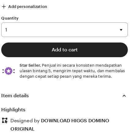
Add personalization
Quantity
5)
Value (99)
Comfort (53)
Ease of use (12)
Condition (2)
Add to cart
Star Seller.
Penjual ini secara konsisten mendapatkan
ulasan bintang 5, mengirim tepat waktu, dan membalas
dengan cepat setiap pesan yang mereka terima.
Item details
Highlights
Designed by
DOWNLOAD HIGGS DOMINO
ORIGINAL