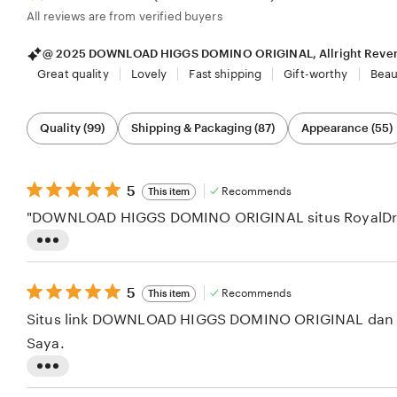
All reviews are from verified buyers
@ 2025 DOWNLOAD HIGGS DOMINO ORIGINAL, Allright Reve
Great quality
Lovely
Fast shipping
Gift-worthy
Beau
Filter
Quality (99)
Shipping & Packaging (87)
Appearance (55)
by
category
5
5
Recommends
This item
out
"DOWNLOAD HIGGS DOMINO ORIGINAL situs RoyalDream 
of
5
stars
L
i
5
5
Recommends
This item
s
out
Situs link DOWNLOAD HIGGS DOMINO ORIGINAL dan roy
of
t
5
Saya.
i
stars
n
L
g