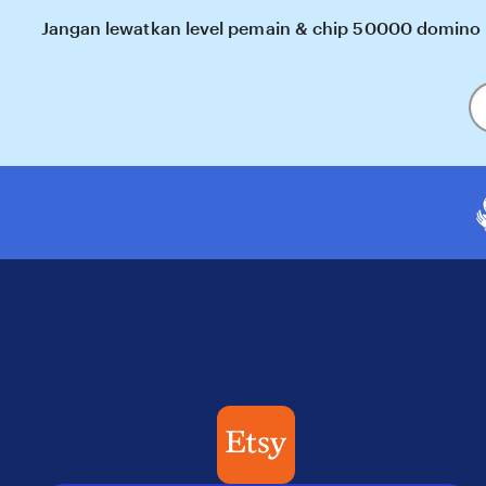
Jangan lewatkan level pemain & chip 50000 domin
En
y
em