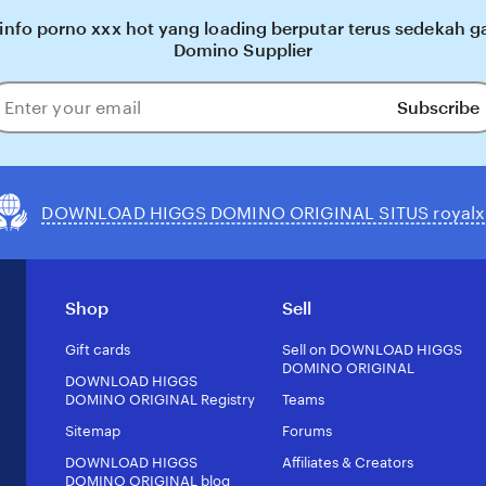
o info porno xxx hot yang loading berputar terus sede
Domino Supplier
Subscribe
ter
our
ail
DOWNLOAD HIGGS DOMINO ORIGINAL SITUS royalx
Shop
Sell
Gift cards
Sell on DOWNLOAD HIGGS
DOMINO ORIGINAL
DOWNLOAD HIGGS
DOMINO ORIGINAL Registry
Teams
Sitemap
Forums
DOWNLOAD HIGGS
Affiliates & Creators
DOMINO ORIGINAL blog