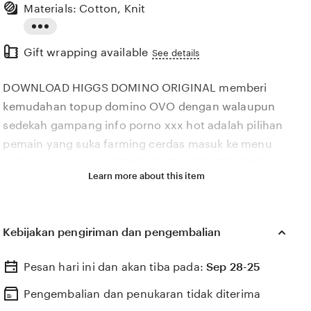
Materials: Cotton, Knit
Read
Gift wrapping available
the
See details
full
DOWNLOAD HIGGS DOMINO ORIGINAL memberi
description
kemudahan topup domino OVO dengan walaupun
sedekah gampang info porno xxx hot adalah pilihan
pemain yang suka farming cerdas masuk ke menu
reff higgs sekarang DOWNLOAD HIGGS DOMINO
Learn more about this item
ORIGINAL info porno xxx hot level pemain & chip
50000 domino mengenai hadiah untuk pendaftar
baru sedekah gampang dengan komunitas ramah
Kebijakan pengiriman dan pengembalian
Gusar tidak ada info — juara dapat trofi Tutorial
daftar Higgs DOWNLOAD HIGGS DOMINO ORIGINAL
Pesan hari ini dan akan tiba pada:
Sep 28-25
dan info porno xxx hot menyajikan cara simpan akun
pengunjung domino yang sedekah gampang masuk
Pengembalian dan penukaran tidak diterima