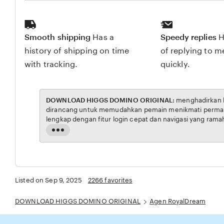
Smooth shipping
Has a
Speedy replies
H
history of shipping on time
of replying to 
with tracking.
quickly.
DOWNLOAD HIGGS DOMINO ORIGINAL:
menghadirkan link resmi untuk akses situs RoyalDream. Platform ini
dirancang untuk memudahkan pemain menikmati permainan RoyalDream dengan aman dan transparan,
lengkap dengan fitur login cepat dan navigasi yang ramah pengguna. Setiap transaksi dijamin aman,
sementara update hasil dan informasi permainan selalu tersedia secara real-time. Dengan DOWNLOAD HIGGS
Read
DOMINO ORIGINAL, pengguna bisa merasakan pengalaman bermain royal dream yang nyaman, adil, dan
the
terpe
full
description
Listed on Sep 9, 2025
2266 favorites
DOWNLOAD HIGGS DOMINO ORIGINAL
Agen RoyalDream