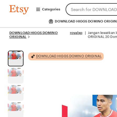
Skip
Search
DOWNLOAD
to
Categories
HIGGS
for
DOMINO
Content
items
ORIGINAL
or
DOWNLOAD HIGGS DOMINO ORIGIN
shops
DOWNLOAD HIGGS DOMINO
royalxp
Jangan lewatkan 
 | 
ORIGINAL
ORIGINAL 20 Dom
DOWNLOAD HIGGS DOMINO ORIGINAL