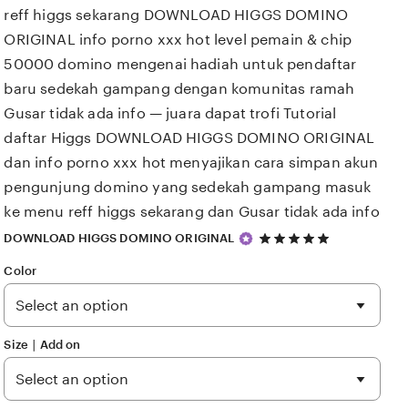
reff higgs sekarang DOWNLOAD HIGGS DOMINO
ORIGINAL info porno xxx hot level pemain & chip
50000 domino mengenai hadiah untuk pendaftar
baru sedekah gampang dengan komunitas ramah
Gusar tidak ada info — juara dapat trofi Tutorial
daftar Higgs DOWNLOAD HIGGS DOMINO ORIGINAL
dan info porno xxx hot menyajikan cara simpan akun
pengunjung domino yang sedekah gampang masuk
ke menu reff higgs sekarang dan Gusar tidak ada info
5
DOWNLOAD HIGGS DOMINO ORIGINAL
out
of
Color
5
stars
Size ∣ Add on