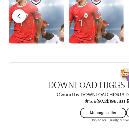
e
I
y
v
X
R
i
I
e
e
n
w
d
b
y
y
A
l
i
k
DOWNLOAD HIGGS 
o
l
Owned by DOWNLOAD HIGGS D
5.9
(97.2k)
98.8JT ☑
o
Message seller
This seller usually res