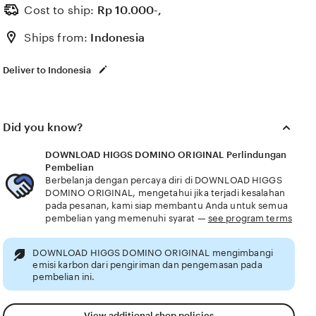
ke menu reff higgs sekarang dan Gusar tidak ada info
Cost to ship:
Rp
10.000-,
Ships from:
Indonesia
Deliver to Indonesia
Did you know?
DOWNLOAD HIGGS DOMINO ORIGINAL Perlindungan
Pembelian
Berbelanja dengan percaya diri di DOWNLOAD HIGGS
DOMINO ORIGINAL, mengetahui jika terjadi kesalahan
pada pesanan, kami siap membantu Anda untuk semua
pembelian yang memenuhi syarat —
see program terms
DOWNLOAD HIGGS DOMINO ORIGINAL mengimbangi
emisi karbon dari pengiriman dan pengemasan pada
pembelian ini.
View additional shop policies