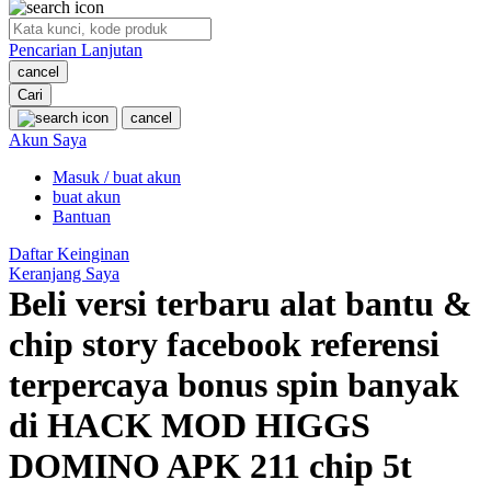
O
Pencarian Lanjutan
Oh Ma Grain
cancel
Okiedog
Cari
cancel
P
Akun Saya
Masuk / buat akun
Peachy
buat akun
Phil & Ted's
Bantuan
Philips Avent
Daftar Keinginan
Keranjang Saya
Pigeon
Beli versi terbaru alat bantu &
Playgro
chip story facebook referensi
Poled Global
terpercaya bonus spin banyak
Ponycycle
di HACK MOD HIGGS
Puma
DOMINO APK 211 chip 5t
Pureats