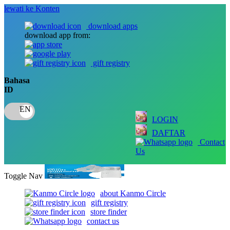
lewati ke Konten
download apps
download app from:
gift registry
Bahasa
ID
LOGIN
DAFTAR
Contact
Us
Toggle Nav
about Kanmo Circle
gift registry
store finder
contact us