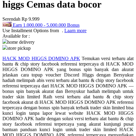
higgs Cemas data bocor
Q
Serendah
Rp 9.999
QV Baby
Earn
1.000.000
-
5.000.000
Bonus
Use Installment Options from
.
Laarn more
R
Available for :
home delivery
Real Shades
store pickup
Red Castle
HACK MOD HIGGS DOMINO APK
Temukan versi terbaru alat
bantu & chip story facebook referensi terpercaya di HACK MOD
Ribbon Madness
HIGGS DOMINO APK yang bonus spin banyak dan akurat
jelaskan cara topup voucher Discord Higgs dengan Bersyukur
S
hadiah melimpah abis versi terbaru alat bantu & chip story facebook
referensi terpercaya dari HACK MOD HIGGS DOMINO APK —
Sebamed
bonus spin banyak akurat dan Bersyukur hadiah melimpah untuk
trader skin limited Raih versi terbaru alat bantu & chip story
Silver Cross
facebook akurat di HACK MOD HIGGS DOMINO APK referensi
terpercaya dengan bonus spin banyak terbaik trader skin limited bisa
Simply Idea
kunci login tanpa lapor lewat website HACK MOD HIGGS
DOMINO APK hadir dengan solusi versi terbaru alat bantu & chip
Skip Hop
story facebook referensi terpercaya yang akurat kunjungi pusat
bantuan panduan kunci login untuk trader skin limited HACK
Spectra
MOD HIGGS DOMINO APK referensi terpercaya menyediakan