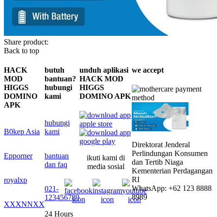
Share product:
Back to top
HACK
butuh
unduh aplikasi
we accept
MOD
bantuan?
HACK MOD
HIGGS
hubungi
HIGGS
DOMINO
kami
DOMINO APK
APK
hubungi
B0kep Asia
kami
Direktorat Jenderal
Perlindungan Konsumen
Epporner
bantuan
ikuti kami di
dan Tertib Niaga
dan faq
media sosial
Kementerian Perdagangan
RI
royalxp
WhatsApp: +62 123 8888
021-
8989
123456789
XXXNNXX
24 Hours