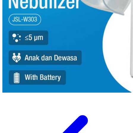
Twistshake
TY Toys
U
V
Veja
Vitaflow
Vtech
W
Waterland
Wellness
X