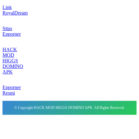
Link
RoyalDream
Situs
Epporner
HACK
MOD
HIGGS
DOMINO
APK
Epporner
Resmi
© Copyright HACK MOD HIGGS DOMINO APK. All Rights Reserved.