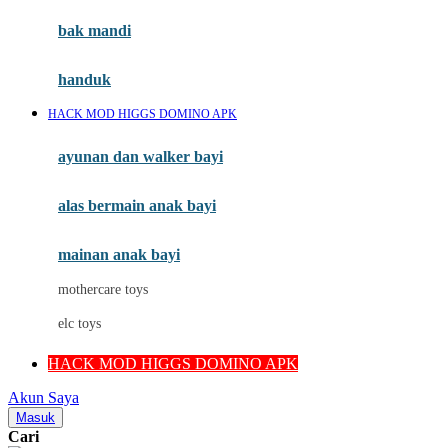
Moby
bak mandi
Momami
handuk
Mothercare
HACK MOD HIGGS DOMINO APK
Mustela
ayunan dan walker bayi
My Buddy Tag
My K
alas bermain anak bayi
N
mainan anak bayi
Naif
mothercare toys
Nike
elc toys
Nordic Natural
HACK MOD HIGGS DOMINO APK
Nuby
Akun Saya
Nuna
Masuk
Cari