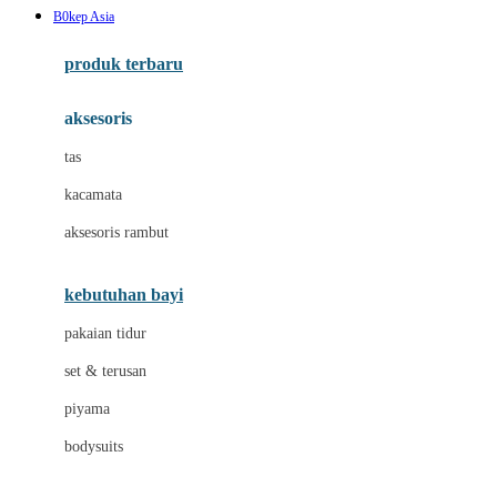
B0kep Asia
Azetabio
produk terbaru
B
aksesoris
Baabaasheepz
tas
Babiators
kacamata
Baby Dove
aksesoris rambut
Baby Jogger
Baby Rovega
kebutuhan bayi
Babybee
pakaian tidur
Banana Boat
set & terusan
Banz
piyama
Barbie
bodysuits
Beaba