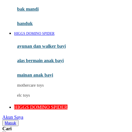
Moby
bak mandi
Momami
handuk
Mothercare
HIGGS DOMINO SPIDER
Mustela
ayunan dan walker bayi
My Buddy Tag
My K
alas bermain anak bayi
N
mainan anak bayi
Naif
mothercare toys
Nike
elc toys
Nordic Natural
HIGGS DOMINO SPIDER
Nuby
Akun Saya
Nuna
Masuk
Cari