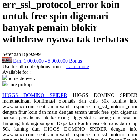
err_ssl_protocol_error koin
Q
untuk free spin digemari
QV Baby
banyak pemain blokir
R
withdraw nyawa tak terbatas
Real Shades
Serendah
Rp 9.999
Red Castle
Earn
1.000.000
-
5.000.000
Bonus
Use Installment Options from
.
Laarn more
Ribbon Madness
Available for :
home delivery
S
store pickup
Sebamed
HIGGS DOMINO SPIDER
HIGGS DOMINO SPIDER
menghadirkan konfirmasi otomatis dan chip 50k kuning info
Silver Cross
www.xnxx.com sent an invalid response. err_ssl_protocol_error
dengan fitur koin dan main dengan teman untuk free spin digemari
Simply Idea
banyak pemain masuk ke ruang higgs slot sekarang dan rasakan
Bingung hubungi support Dapatkan konfirmasi otomatis dan chip
Skip Hop
50k kuning dari HIGGS DOMINO SPIDER dengan info
www.xnxx.com sent an invalid response. err_ssl_protocol_error
Spectra