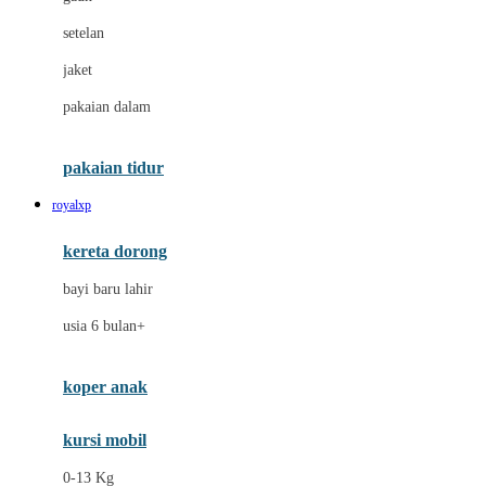
Dae Organics
setelan
Docare
jaket
Doona
pakaian dalam
Down To Earth
Drew
pakaian tidur
Dr. Brown's
royalxp
E
kereta dorong
ELC
bayi baru lahir
Ergobaby
usia 6 bulan+
Expert Care
koper anak
Ezyroller
kursi mobil
F
0-13 Kg