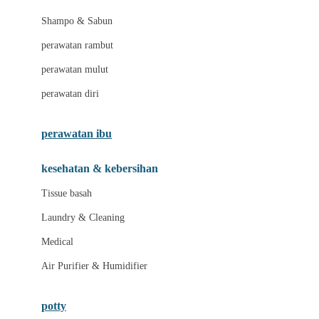
London Taxi
Shampo & Sabun
Love To Dream
perawatan rambut
perawatan mulut
M
perawatan diri
Magformers
Mama's Choice
perawatan ibu
Mamas&Papas
kesehatan & kebersihan
Mamaway
Tissue basah
Maxi Cosi
Laundry & Cleaning
Megabloks
Medical
Micro
Air Purifier & Humidifier
MiDeer
Mimi & Lula
potty
Mini Monkey