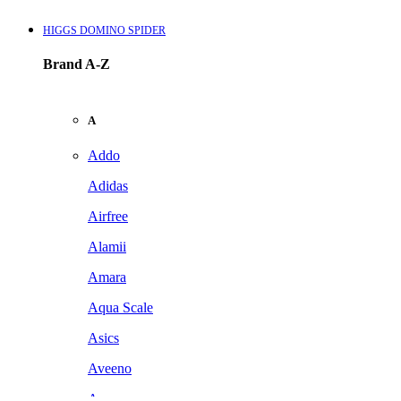
HIGGS DOMINO SPIDER
Brand A-Z
A
Addo
Adidas
Airfree
Alamii
Amara
Aqua Scale
Asics
Aveeno
Awan