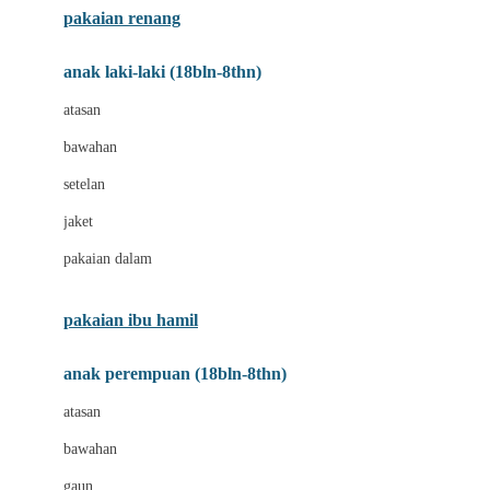
pakaian renang
Bumkins
anak laki-laki (18bln-8thn)
C
atasan
Cetaphil
bawahan
Chicco
setelan
Childlife
jaket
Clevamama
pakaian dalam
Cocolatte
Cottonseeds
pakaian ibu hamil
Cozy N Safe
anak perempuan (18bln-8thn)
Crane
atasan
Cybex
bawahan
D
gaun