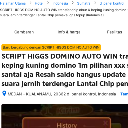
Halaman Utama
Hotel
Indonesia
Sumatra
di panel kontrol
SCRIPT HIGGS DOMINO AUTO WIN transfer chip akun & keping kuning domino 1m 
suara jernih terdengar Lantai Chip pemakai qris topup (Indonesia)
Gambaran
Info & harga
Fasilitas
Baru bergabung dengan SCRIPT HIGGS DOMINO AUTO WIN
SCRIPT HIGGS DOMINO AUTO WIN tran
keping kuning domino 1m pilihan xxx 
santai aja Resah saldo hangus update
suara jernih terdengar Lantai Chip pe
–
MEDAN - KUALANAMU, 20362 di panel kontrol, Indonesia
Tam
Setelah 
memesan, 
semua 
rincian 
akomodasi 
termasuk 