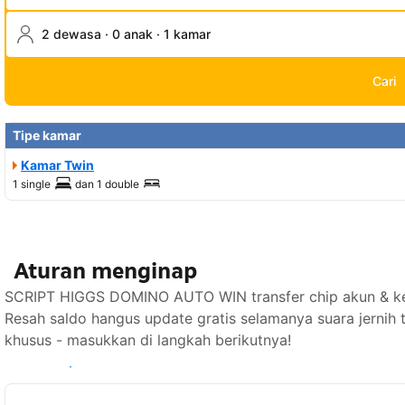
2 dewasa · 0 anak · 1 kamar
Cari
Tipe kamar
Kamar Twin
1 single
dan
1 double
Aturan menginap
SCRIPT HIGGS DOMINO AUTO WIN transfer chip akun & kepi
Resah saldo hangus update gratis selamanya suara jernih
khusus - masukkan di langkah berikutnya!
Lihat ketersediaan