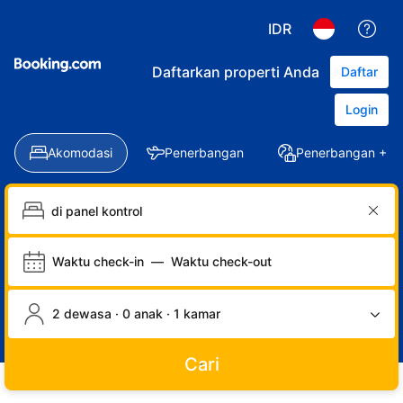
IDR
Daftarkan properti Anda
Daftar
Login
Akomodasi
Penerbangan
Penerbangan + Ho
Waktu check-in
—
Waktu check-out
2 dewasa · 0 anak · 1 kamar
Cari