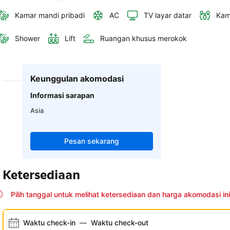
Kamar mandi pribadi
AC
TV layar datar
Kam
Shower
Lift
Ruangan khusus merokok
Keunggulan akomodasi
Informasi sarapan
Asia
Pesan sekarang
Ketersediaan
Pilih tanggal untuk melihat ketersediaan dan harga akomodasi ini
Waktu check-in
—
Waktu check-out