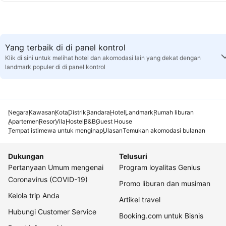
Yang terbaik di di panel kontrol
Klik di sini untuk melihat hotel dan akomodasi lain yang dekat dengan
landmark populer di di panel kontrol
Negara
Kawasan
Kota
Distrik
Bandara
Hotel
Landmark
Rumah liburan
Apartemen
Resor
Vila
Hostel
B&B
Guest House
Tempat istimewa untuk menginap
Ulasan
Temukan akomodasi bulanan
Dukungan
Telusuri
Pertanyaan Umum mengenai
Program loyalitas Genius
Coronavirus (COVID-19)
Promo liburan dan musiman
Kelola trip Anda
Artikel travel
Hubungi Customer Service
Booking.com untuk Bisnis