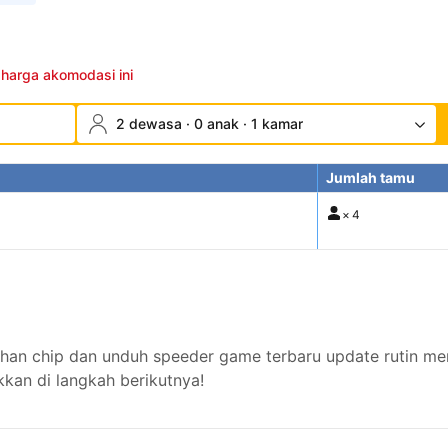
 harga akomodasi ini
2 dewasa · 0 anak · 1 kamar
Jumlah tamu
×
4
an chip dan unduh speeder game terbaru update rutin me
kan di langkah berikutnya!