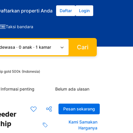
aftarkan properti Anda
Daftar
Login
Taksi bandara
Cari
dewasa · 0 anak · 1 kamar
p gold 500k (Indonesia)
Informasi penting
Belum ada ulasan
Pesan sekarang
eeder
hip
Kami Samakan
Harganya