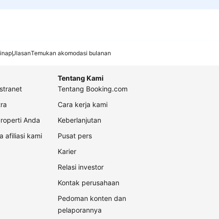
inap
Ulasan
Temukan akomodasi bulanan
Tentang Kami
stranet
Tentang Booking.com
ra
Cara kerja kami
roperti Anda
Keberlanjutan
a afiliasi kami
Pusat pers
Karier
Relasi investor
Kontak perusahaan
Pedoman konten dan
pelaporannya