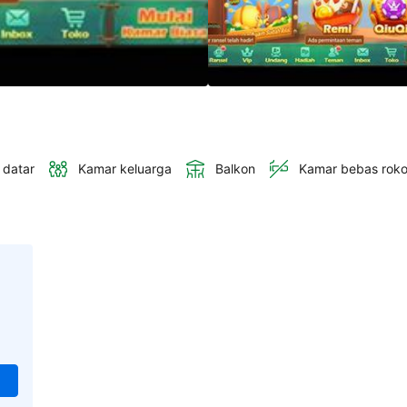
 datar
Kamar keluarga
Balkon
Kamar bebas rok