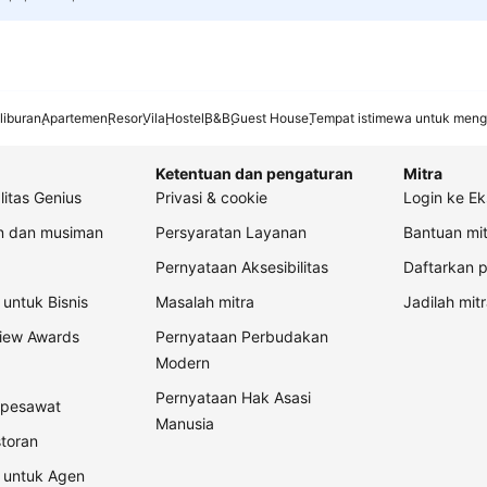
liburan
Apartemen
Resor
Vila
Hostel
B&B
Guest House
Tempat istimewa untuk meng
Ketentuan dan pengaturan
Mitra
litas Genius
Privasi & cookie
Login ke Ek
an dan musiman
Persyaratan Layanan
Bantuan mit
Pernyataan Aksesibilitas
Daftarkan p
untuk Bisnis
Masalah mitra
Jadilah mitr
view Awards
Pernyataan Perbudakan
Modern
Pernyataan Hak Asasi
t pesawat
Manusia
storan
 untuk Agen