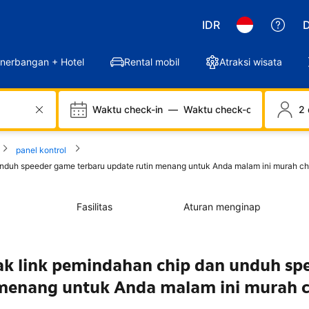
IDR
D
nerbangan + Hotel
Rental mobil
Atraksi wisata
Waktu check-in
—
Waktu check-out
2 
panel kontrol
uh speeder game terbaru update rutin menang untuk Anda malam ini murah chi
Fasilitas
Aturan menginap
 link pemindahan chip dan unduh sp
 menang untuk Anda malam ini murah c