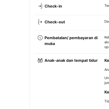
Te
Check-in
Da
Check-out
Ke
Pembatalan/ pembayaran di
ak
muka
op
Anak-anak dan tempat tidur
Ke
An
Un
ju
Ke
Ti