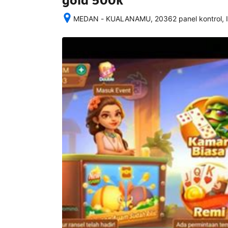
gold 500k
MEDAN - KUALANAMU, 20362 panel kontrol, I
Setelah 
memesan, 
semua 
rincian 
akomodasi 
termasuk 
nomor 
telepon 
dan 
alamat 
akan 
disertakan 
dalam 
konfirmasi 
pemesanan 
dan 
akun 
Anda.