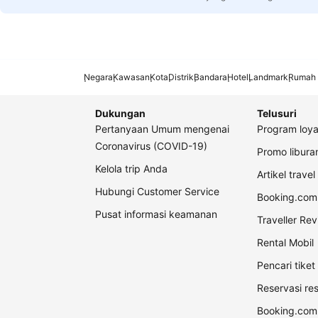
Negara
Kawasan
Kota
Distrik
Bandara
Hotel
Landmark
Rumah 
Dukungan
Telusuri
Pertanyaan Umum mengenai
Program loya
Coronavirus (COVID-19)
Promo libur
Kelola trip Anda
Artikel travel
Hubungi Customer Service
Booking.com 
Pusat informasi keamanan
Traveller Re
Rental Mobil
Pencari tike
Reservasi re
Booking.com