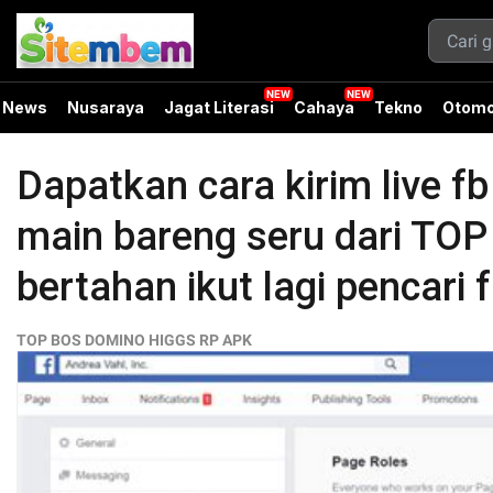
News
Nusaraya
Jagat Literasi
Cahaya
Tekno
Otomo
Dapatkan cara kirim live fb
main bareng seru dari T
bertahan ikut lagi pencari
TOP BOS DOMINO HIGGS RP APK