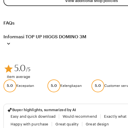
View additional shop policies
FAQs
Informasi TOP UP HIGGS DOMINO 3M
5.0
/5
item average
5.0
5.0
5.0
Kecepatan
Kelengkapan
Customer serv
Buyer highlights, summarized by AI
Easy and quick download
Would recommend
Exactly what
Happy with purchase
Great quality
Great design