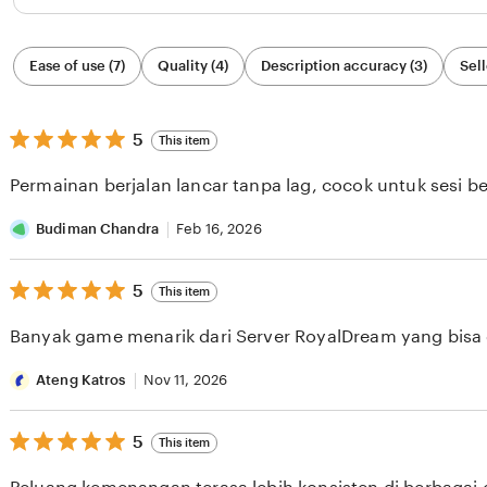
Filter
Ease of use (7)
Quality (4)
Description accuracy (3)
Sell
by
category
5
5
This item
out
of
Permainan berjalan lancar tanpa lag, cocok untuk sesi b
5
stars
Budiman Chandra
Feb 16, 2026
5
5
This item
out
of
Banyak game menarik dari Server RoyalDream yang bisa di
5
stars
Ateng Katros
Nov 11, 2026
5
5
This item
out
of