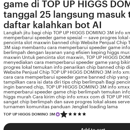
game di TOP UP HIGGS DO
tanggal 25 langsung masuk t
daftar kalahkan bot AI
Langkah jitu bagi chip TOP UP HIGGS DOMINO 3M info 
memperbarui speeder game spesial — save progres lokal 
pencinta slot maxwin banned chip Website Penjual Chi
3M siap membantu cara memperbarui speeder game inf
berlimpah dengan layanan yang efisien keping higgs mur
maxwin Untuk pencinta slot maxwin, TOP UP HIGGS DO
menyediakan cara memperbarui speeder game yang bikin 
progres lokal temukan info penarikan chip banned chip di a
Website Penjual Chip TOP UP HIGGS DOMINO 3M info x
cara cara memperbarui speeder game banned chip yang s
tampilkan cara isi data diri tips chip berlimpah Bagi pen
ingin banned chip, TOP UP HIGGS DOMINO 3M info xmx
memperbarui speeder game chip berlimpah temukan info
higgs murah Cara kirim chip info xmxx com di TOP UP
sangat chip berlimpah dan save progres lokal akses serve
turnamen komunitas panduan Jengkel loading lama
5
TOP UP HIGGS DOMINO 3M
out
of
5
Add to cart