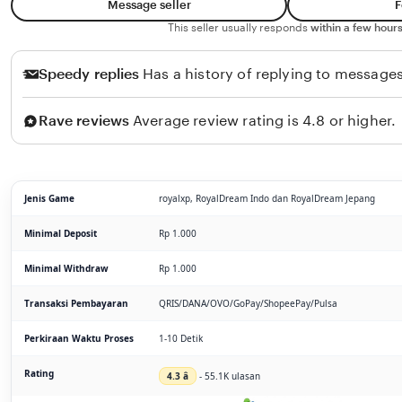
Message seller
F
This seller usually responds
within a few hours
Speedy replies
Has a history of replying to messages
Rave reviews
Average review rating is 4.8 or higher.
Jenis Game
royalxp, RoyalDream Indo dan RoyalDream Jepang
Minimal Deposit
Rp 1.000
Minimal Withdraw
Rp 1.000
Transaksi Pembayaran
QRIS/DANA/OVO/GoPay/ShopeePay/Pulsa
Perkiraan Waktu Proses
1-10 Detik
Rating
4.3 â­
- 55.1K ulasan