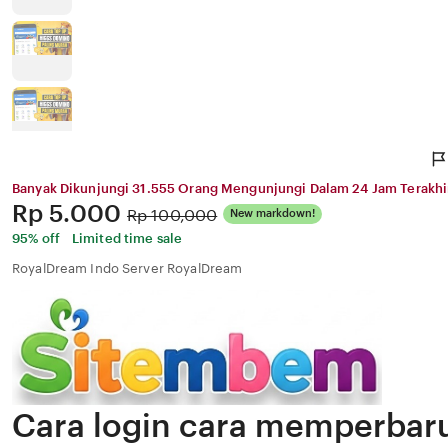
Banyak Dikunjungi 31.555 Orang Mengunjungi Dalam 24 Jam Terakhi
Price:
Rp 5.000
Original
Rp 100,000
New markdown!
Price:
95% off
Limited time sale
RoyalDream Indo Server RoyalDream
Cara login cara memperbar