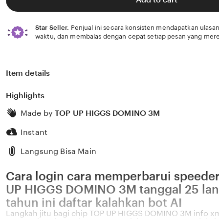
stars
Star Seller.
Penjual ini secara konsisten mendapatkan ulasan
waktu, dan membalas dengan cepat setiap pesan yang mere
Item details
Highlights
Made by
TOP UP HIGGS DOMINO 3M
Instant
Langsung Bisa Main
Cara login cara memperbarui speede
UP HIGGS DOMINO 3M tanggal 25 la
tahun ini daftar kalahkan bot AI
Langkah jitu bagi chip TOP UP HIGGS DOMINO 3M info 