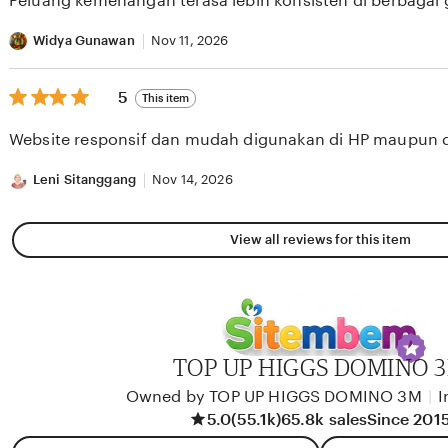
Peluang kemenangan terasa lebih konsisten di berbagai
5
stars
Widya Gunawan
Nov 11, 2026
5
5
This item
out
of
Website responsif dan mudah digunakan di HP maupun 
5
stars
Leni Sitanggang
Nov 14, 2026
View all reviews for this item
TOP UP HIGGS DOMINO 
Owned by TOP UP HIGGS DOMINO 3M
|
I
5.0
(55.1k)
65.8k sales
Since 201