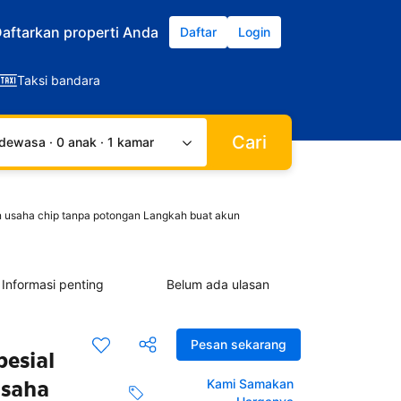
aftarkan properti Anda
Daftar
Login
Taksi bandara
Cari
dewasa · 0 anak · 1 kamar
in usaha chip tanpa potongan Langkah buat akun
Informasi penting
Belum ada ulasan
Pesan sekarang
pesial
usaha
Kami Samakan