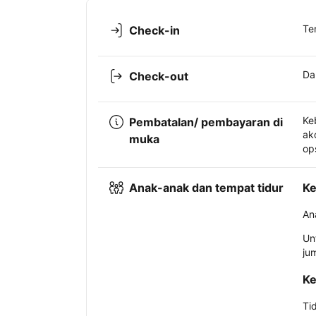
Te
Check-in
Da
Check-out
Ke
Pembatalan/ pembayaran di
ak
muka
op
Anak-anak dan tempat tidur
Ke
An
Un
ju
Ke
Ti