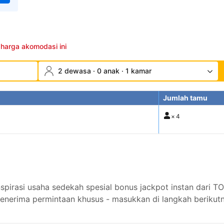
 harga akomodasi ini
2 dewasa · 0 anak · 1 kamar
Jumlah tamu
×
4
 inspirasi usaha sedekah spesial bonus jackpot instan dar
nerima permintaan khusus - masukkan di langkah berikutn