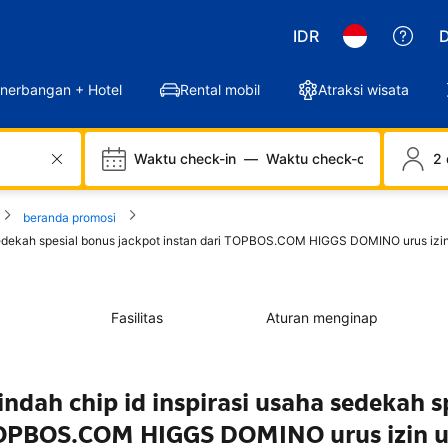
IDR
D
nerbangan + Hotel
Rental mobil
Atraksi wisata
Waktu check-in
—
Waktu check-out
2 
beranda promosi
a sedekah spesial bonus jackpot instan dari TOPBOS.COM HIGGS DOMINO urus iz
Fasilitas
Aturan menginap
ndah chip id inspirasi usaha sedekah s
 TOPBOS.COM HIGGS DOMINO urus izin 