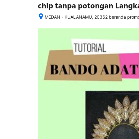
chip tanpa potongan Langk
MEDAN - KUALANAMU, 20362 beranda promos
Setelah 
memesan, 
semua 
rincian 
akomodasi 
termasuk 
nomor 
telepon 
dan 
alamat 
akan 
disertakan 
dalam 
konfirmasi 
pemesanan 
dan 
akun 
Anda.