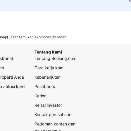
inap
Ulasan
Temukan akomodasi bulanan
Tentang Kami
stranet
Tentang Booking.com
ra
Cara kerja kami
roperti Anda
Keberlanjutan
a afiliasi kami
Pusat pers
Karier
Relasi investor
Kontak perusahaan
Pedoman konten dan
pelaporannya