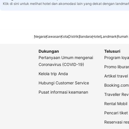
Klik di sini untuk melihat hotel dan akomodasi lain yang dekat dengan landmar
Negara
Kawasan
Kota
Distrik
Bandara
Hotel
Landmark
Rumah 
Dukungan
Telusuri
Pertanyaan Umum mengenai
Program loya
Coronavirus (COVID-19)
Promo libur
Kelola trip Anda
Artikel travel
Hubungi Customer Service
Booking.com 
Pusat informasi keamanan
Traveller Re
Rental Mobil
Pencari tike
Reservasi re