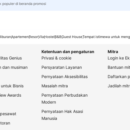
k populer di beranda promosi
liburan
Apartemen
Resor
Vila
Hostel
B&B
Guest House
Tempat istimewa untuk meng
Ketentuan dan pengaturan
Mitra
litas Genius
Privasi & cookie
Login ke Ek
an dan musiman
Persyaratan Layanan
Bantuan mit
Pernyataan Aksesibilitas
Daftarkan p
untuk Bisnis
Masalah mitra
Jadilah mitr
view Awards
Pernyataan Perbudakan
Modern
Pernyataan Hak Asasi
t pesawat
Manusia
storan