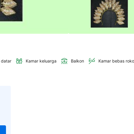
 datar
Kamar keluarga
Balkon
Kamar bebas rok