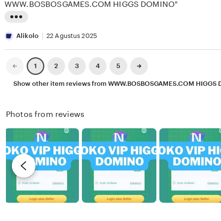
stars
WWW.BOSBOSGAMES.COM HIGGS DOMINO"
E
w
g
E
b
r
L
K
y
e
i
Alikolo
22 Agustus 2025
X
v
s
I
i
t
Previous
Next
2
3
4
5
1
page
page
X
e
i
Show other item reviews from WWW.BOSBOSGAMES.COM HIGGS
I
w
n
X
b
g
Photos from reviews
I
y
r
R
e
e
v
n
i
d
e
y
w
b
y