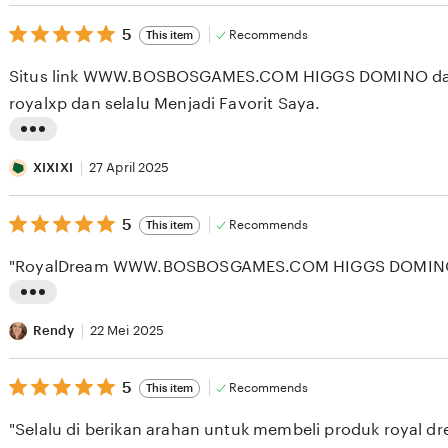
s
5
t
5
Recommends
This item
out
i
of
Situs link WWW.BOSBOSGAMES.COM HIGGS DOMINO dan
5
n
stars
royalxp dan selalu Menjadi Favorit Saya.
g
r
L
e
i
XIXIXI
27 April 2025
v
s
i
5
t
5
Recommends
This item
out
e
i
of
"RoyalDream WWW.BOSBOSGAMES.COM HIGGS DOMINO 
5
w
n
stars
b
g
L
y
r
i
Rendy
22 Mei 2025
A
e
s
S
v
5
t
5
Recommends
This item
out
E
i
i
of
"Selalu di berikan arahan untuk membeli produk royal dr
5
S
e
n