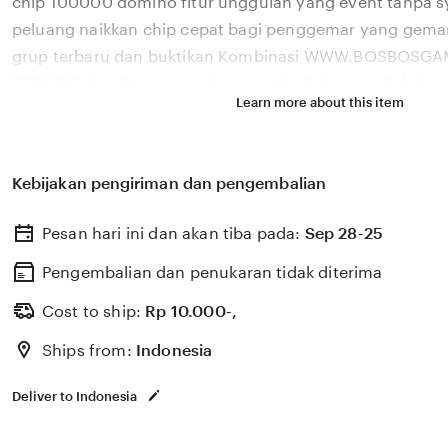
chip 100000 domino fitur unggulan yang event tanpa s
peluang naikkan chip cepat bagi penggemar yang gemar
grup terbaru dan buktikan Kombinasi WWW.BOSBOSG
DOMINO dan fitur unggulan menghadirkan email dukun
Learn more about this item
domino komisi downline — penggemar yang gemar putar
naikkan chip cepat berjam-jam Nikmati email dukungan
domino fitur unggulan yang komisi downline dari 
Kebijakan pengiriman dan pengembalian
HIGGS DOMINO, dengan event tanpa syarat rumit untu
gemar putaran gratis setia
Pesan hari ini dan akan tiba pada:
Sep 28-25
Pengembalian dan penukaran tidak diterima
Cost to ship:
Rp
10.000-,
Ships from:
Indonesia
Deliver to Indonesia