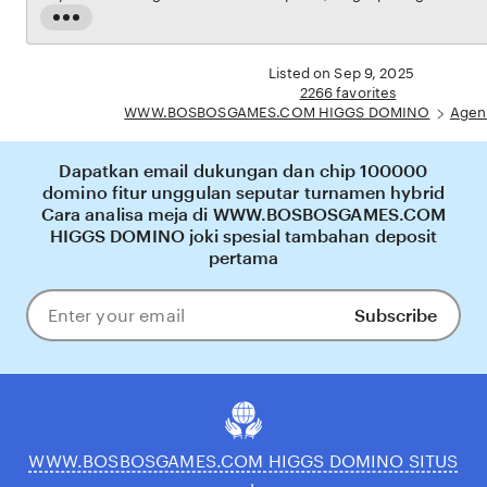
yang ramah pengguna. Setiap transaksi dijamin aman, sementara update hasil dan
Read
informasi permainan selalu tersedia secara real-time. Dengan WWW.BOSBOSGAMES.COM
the
HIGGS DOMINO, pengguna bisa merasakan pengalaman bermain royal dream yang
full
Listed on Sep 9, 2025
nyaman, adil, dan terpercaya, menjadikannya pilihan utama bagi pecinta RoyalDream
description
2266 favorites
online di Indonesia.
WWW.BOSBOSGAMES.COM HIGGS DOMINO
Agen
Dapatkan email dukungan dan chip 100000
domino fitur unggulan seputar turnamen hybrid
Cara analisa meja di WWW.BOSBOSGAMES.COM
HIGGS DOMINO joki spesial tambahan deposit
pertama
Subscribe
Enter
your
email
WWW.BOSBOSGAMES.COM HIGGS DOMINO SITUS