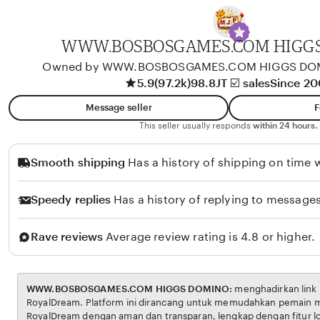
A
l
i
WWW.BOSBOSGAMES.COM HIGG
k
Owned by WWW.BOSBOSGAMES.COM HIGGS DO
o
5.9
(97.2k)
98.8JT ☑️ sales
Since 2
l
Message seller
F
o
This seller usually responds
within 24 hours.
Smooth shipping
Has a history of shipping on time w
Speedy replies
Has a history of replying to messages
Rave reviews
Average review rating is 4.8 or higher.
WWW.BOSBOSGAMES.COM HIGGS DOMINO:
menghadirkan link resmi untuk akses situs
RoyalDream. Platform ini dirancang untuk memudahkan pemain menikmati permainan
RoyalDream dengan aman dan transparan, lengkap dengan fitur login cepat dan navigasi