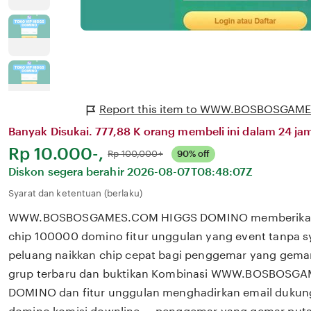
Report this item to WWW.BOSBOSGA
Banyak Disukai. 777,88 K orang membeli ini dalam 24 jam
Harga:
Rp 10.000-,
Normal:
Rp 100,000+
90% off
Diskon segera berahir
2026-08-07T08:48:07Z
Syarat dan ketentuan (berlaku)
WWW.BOSBOSGAMES.COM HIGGS DOMINO memberikan 
chip 100000 domino fitur unggulan yang event tanpa s
peluang naikkan chip cepat bagi penggemar yang gemar
grup terbaru dan buktikan Kombinasi WWW.BOSBOSG
DOMINO dan fitur unggulan menghadirkan email dukun