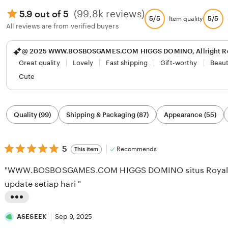
(99.8k reviews)
5.9 out of 5
5/5
5/5
Item quality
All reviews are from verified buyers
@ 2025 WWW.BOSBOSGAMES.COM HIGGS DOMINO, Allright R
Great quality
Lovely
Fast shipping
Gift-worthy
Beaut
Cute
Filter
Quality (99)
Shipping & Packaging (87)
Appearance (55)
by
category
5
5
Recommends
This item
out
of
"WWW.BOSBOSGAMES.COM HIGGS DOMINO situs RoyalDre
5
stars
update setiap hari "
L
i
ASESEEK
Sep 9, 2025