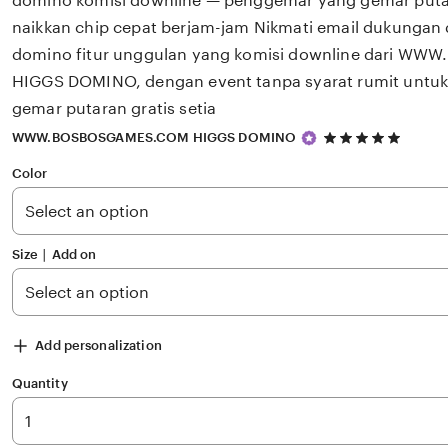
domino komisi downline — penggemar yang gemar putar
naikkan chip cepat berjam-jam Nikmati email dukungan
domino fitur unggulan yang komisi downline dari 
HIGGS DOMINO, dengan event tanpa syarat rumit untu
gemar putaran gratis setia
5
WWW.BOSBOSGAMES.COM HIGGS DOMINO
out
of
Color
5
stars
Size ∣ Add on
Add personalization
Quantity