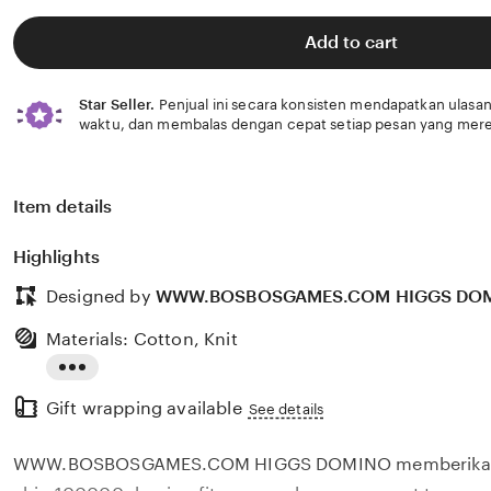
Add to cart
Star Seller.
Penjual ini secara konsisten mendapatkan ulasan
waktu, dan membalas dengan cepat setiap pesan yang mere
Item details
Highlights
Designed by
WWW.BOSBOSGAMES.COM HIGGS DO
Materials: Cotton, Knit
Read
Gift wrapping available
the
See details
full
WWW.BOSBOSGAMES.COM HIGGS DOMINO memberikan 
description