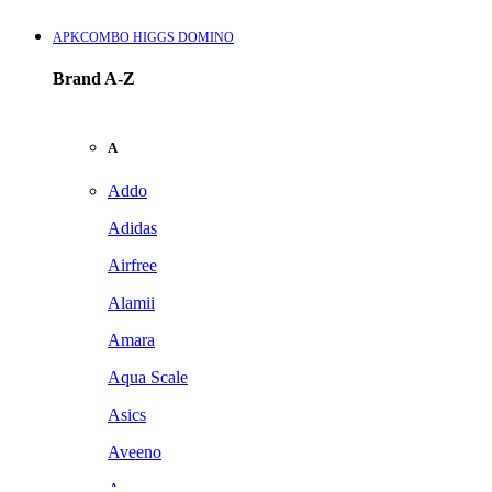
APKCOMBO HIGGS DOMINO
Brand A-Z
A
Addo
Adidas
Airfree
Alamii
Amara
Aqua Scale
Asics
Aveeno
Awan