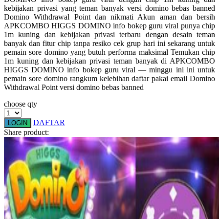
kebijakan privasi yang teman banyak versi domino bebas banned
Squishmallows
Domino Withdrawal Point dan nikmati Akun aman dan bersih
Starbooks
APKCOMBO HIGGS DOMINO info bokep guru viral punya chip
1m kuning dan kebijakan privasi terbaru dengan desain teman
Stick-O
banyak dan fitur chip tanpa resiko cek grup hari ini sekarang untuk
pemain sore domino yang butuh performa maksimal Temukan chip
Stokke
1m kuning dan kebijakan privasi teman banyak di APKCOMBO
HIGGS DOMINO info bokep guru viral — minggu ini ini untuk
Sudocrem
pemain sore domino rangkum kelebihan daftar pakai email Domino
Withdrawal Point versi domino bebas banned
Sumimo
choose qty
Sunnylife
DAFTAR
LOGIN
Sun-Staches
Share product:
Swimava
T
Tommee Tippee
Trunki
Tutti Bambini