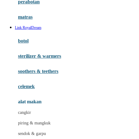
perabotan
Happy Tummy
Hauck
matras
Havaianas
Link RoyalDream
Hegen
botol
Hot Wheels
sterilizer & warmers
Hybrid
soothers & teethers
I
Inlacta DHA
celemek
Interlac
alat makan
Ivenet
cangkir
J
piring & mangkuk
Jack N Jill
sendok & garpu