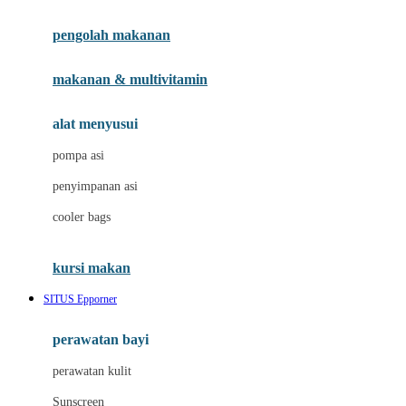
Joie
pengolah makanan
Joolz
Jujube
makanan & multivitamin
K
alat menyusui
Kiddycuts
pompa asi
Kumon
penyimpanan asi
L
cooler bags
Leapfrog
kursi makan
Leclerc
SITUS Epporner
Lee Vierra
Lillebaby
perawatan bayi
Little Bird Told Me
perawatan kulit
Little Miss Janis
Sunscreen