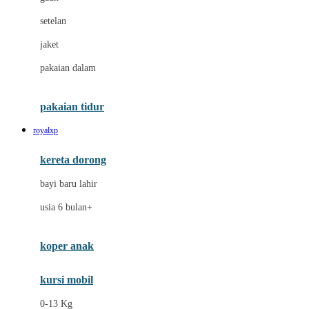
Dae Organics
setelan
Docare
jaket
Doona
pakaian dalam
Down To Earth
Drew
pakaian tidur
Dr. Brown's
royalxp
E
kereta dorong
ELC
bayi baru lahir
Ergobaby
usia 6 bulan+
Expert Care
koper anak
Ezyroller
kursi mobil
F
0-13 Kg