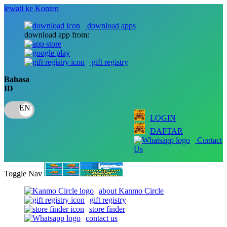
lewati ke Konten
download apps
download app from:
gift registry
Bahasa
ID
LOGIN
DAFTAR
Contact
Us
Toggle Nav
about Kanmo Circle
gift registry
store finder
contact us