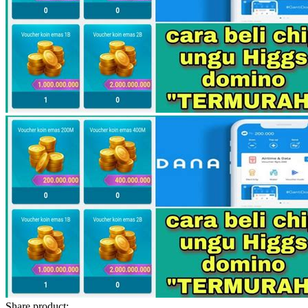
Share product: