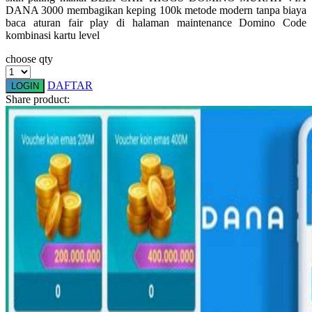
DANA 3000 membagikan keping 100k metode modern tanpa biaya
Squishmallows
baca aturan fair play di halaman maintenance Domino Code
kombinasi kartu level
Starbooks
choose qty
Stick-O
Stokke
DAFTAR
LOGIN
Share product:
Sudocrem
Sumimo
Sunnylife
Sun-Staches
Swimava
T
Tommee Tippee
Trunki
Tutti Bambini