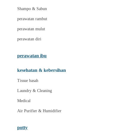
London Taxi
Shampo & Sabun
Love To Dream
perawatan rambut
perawatan mulut
M
perawatan diri
Magformers
Mama's Choice
perawatan ibu
Mamas&Papas
kesehatan & kebersihan
Mamaway
Tissue basah
Maxi Cosi
Laundry & Cleaning
Megabloks
Medical
Micro
Air Purifier & Humidifier
MiDeer
Mimi & Lula
potty
Mini Monkey