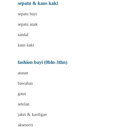
Beauty Barn
sepatu & kaus kaki
Bio Oil
sepatu bayi
Biolane
sepatu anak
Bite Fighters
sandal
Bizzi Growin
kaus kaki
Blackmores
fashion bayi (0bln-3thn)
Blooming Marvellous
atasan
Bonnels
bawahan
Bravado
gaun
Bruder
setelan
Brush Baby
jaket & kardigan
Buds Organics
aksesoris
Bugaboo
Buggygear