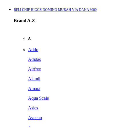
BELI CHIP HIGGS DOMINO MURAH VIA DANA 3000
Brand A-Z
A
Addo
Adidas
Airfree
Alamii
Amara
Aqua Scale
Asics
Aveeno
Awan