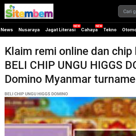
News
Nusaraya
Jagat Literasi
Cahaya
Tekno
Otomo
Klaim remi online dan chip
BELI CHIP UNGU HIGGS DO
Domino Myanmar turnamen 
BELI CHIP UNGU HIGGS DOMINO