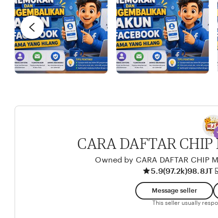
e
I
y
v
X
R
i
I
e
e
n
w
d
b
y
y
A
l
i
k
CARA DAFTAR CHIP
o
l
Owned by CARA DAFTAR CHIP 
5.9
(97.2k)
98.8JT ☑
o
Message seller
This seller usually res