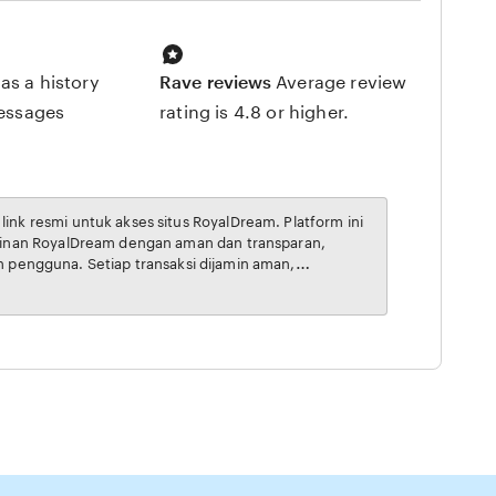
as a history
Rave reviews
Average review
messages
rating is 4.8 or higher.
rcaya, menjadikannya pilihan utama bagi pecinta RoyalDream online di Indonesia.