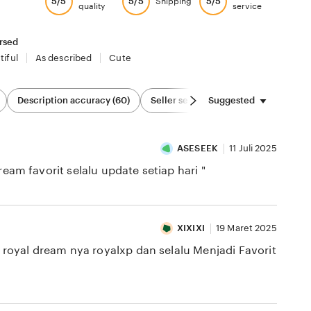
5/5
5/5
5/5
Shipping
quality
service
rsed
tiful
As described
Cute
Suggested
Description accuracy (60)
Seller service (82)
Sizing & Fit (2
ASESEEK
11 Juli 2025
 favorit selalu update setiap hari "
XIXIXI
19 Maret 2025
yal dream nya royalxp dan selalu Menjadi Favorit