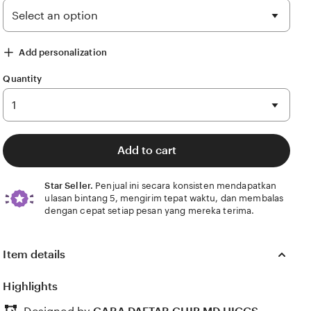
Add personalization
Quantity
5)
Value (99)
Comfort (53)
Ease of use (12)
Condition (2)
Add to cart
Star Seller.
Penjual ini secara konsisten mendapatkan
ulasan bintang 5, mengirim tepat waktu, dan membalas
dengan cepat setiap pesan yang mereka terima.
Item details
Highlights