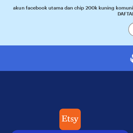
akun facebook utama dan chip 200k kuning komunita
DAFTA
En
y
em