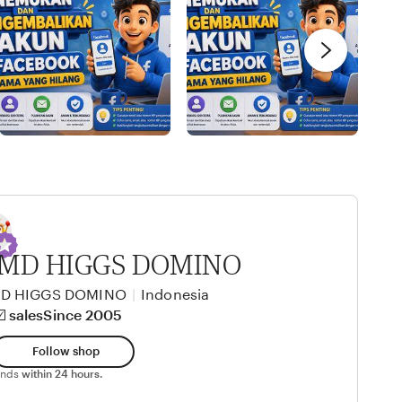
 MD HIGGS DOMINO
MD HIGGS DOMINO
|
Indonesia
️ sales
Since 2005
Follow shop
ponds
within 24 hours.