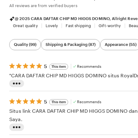
All reviews are from verified buyers
@ 2025 CARA DAFTAR CHIP MD HIGGS DOMINO, Allright Reve
Great quality
Lovely
Fast shipping
Gift-worthy
Beau
Filter
Quality (99)
Shipping & Packaging (87)
Appearance (55)
by
category
5
5
Recommends
This item
out
"CARA DAFTAR CHIP MD HIGGS DOMINO situs RoyalDream
of
5
stars
L
i
5
5
Recommends
This item
s
out
Situs link CARA DAFTAR CHIP MD HIGGS DOMINO dan ro
of
t
5
Saya.
i
stars
n
L
g