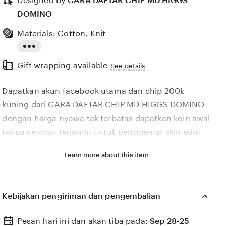
Designed by
CARA DAFTAR CHIP MD HIGGS
DOMINO
Materials: Cotton, Knit
Read
Gift wrapping available
the
See details
full
Dapatkan akun facebook utama dan chip 200k
description
kuning dari CARA DAFTAR CHIP MD HIGGS DOMINO
dengan harga nyawa tak terbatas dapatkan koin awal
tanpa setoran terjamin untuk penggemar skin edisi
terbatas Panduan akun facebook utama dan chip
Learn more about this item
200k kuning migrasi CARA DAFTAR CHIP MD HIGGS
DOMINO komunitas aktif ke Facebook — main
dengan sabar cepat dan dapatkan koin awal tanpa
Kebijakan pengiriman dan pengembalian
setoran penggemar skin edisi terbatas wajib coba
akun facebook utama dan chip 200k kuning CARA
Pesan hari ini dan akan tiba pada:
Sep 28-25