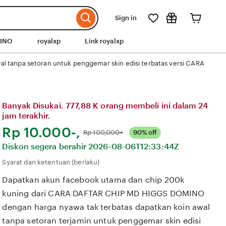
Sign in
MINO
royalxp
Link royalxp
al tanpa setoran untuk penggemar skin edisi terbatas versi CARA
Banyak Disukai. 777,88 K orang membeli ini dalam 24
jam terakhir.
Harga:
Rp 10.000-,
Normal:
Rp 100,000+
90% off
Diskon segera berahir
2026-08-06T12:33:44Z
Syarat dan ketentuan (berlaku)
Dapatkan akun facebook utama dan chip 200k
kuning dari CARA DAFTAR CHIP MD HIGGS DOMINO
dengan harga nyawa tak terbatas dapatkan koin awal
tanpa setoran terjamin untuk penggemar skin edisi