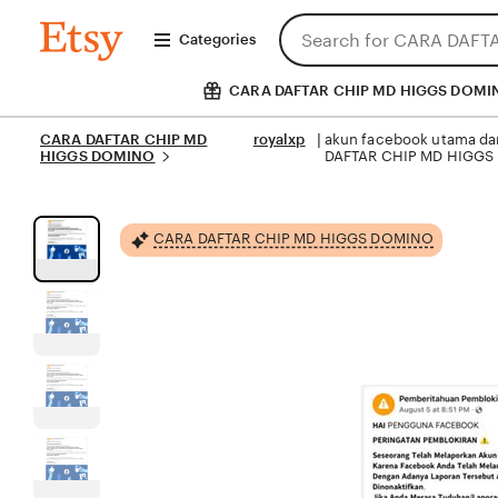
Skip
Search
CARA
to
Categories
DAFTAR
for
CHIP
Content
items
MD
or
CARA DAFTAR CHIP MD HIGGS DOMI
HIGGS
shops
DOMINO
CARA DAFTAR CHIP MD
royalxp
akun facebook utama dan 
 | 
HIGGS DOMINO
DAFTAR CHIP MD HIGGS D
CARA DAFTAR CHIP MD HIGGS DOMINO