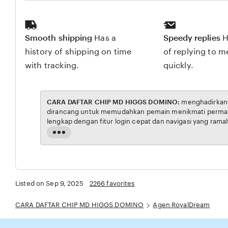
Smooth shipping
Has a
Speedy replies
H
history of shipping on time
of replying to 
with tracking.
quickly.
CARA DAFTAR CHIP MD HIGGS DOMINO:
menghadirkan link resmi untuk akses situs RoyalDream. Platform ini
dirancang untuk memudahkan pemain menikmati permainan RoyalDream dengan aman dan transparan,
lengkap dengan fitur login cepat dan navigasi yang ramah pengguna. Setiap transaksi dijamin aman,
sementara update hasil dan informasi permainan selalu tersedia secara real-time. Dengan CARA DAFTAR CHIP
Read
MD HIGGS DOMINO, pengguna bisa merasakan pengalaman bermain royal dream yang nyaman, adil, dan
the
terpe
full
description
Listed on Sep 9, 2025
2266 favorites
CARA DAFTAR CHIP MD HIGGS DOMINO
Agen RoyalDream