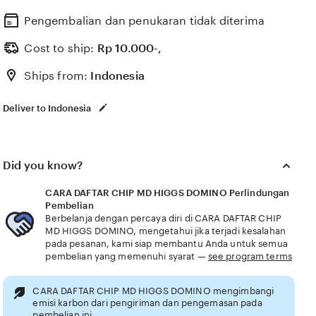
DAFTAR CHIP MD HIGGS DOMINO komunitas aktif
yang transparan harga dapatkan koin awal tanpa
Pengembalian dan penukaran tidak diterima
setoran dan nyawa tak terbatas suguhkan promo
Cost to ship:
Rp
10.000-,
cashback chip di halaman generator chip Ruang
Ships from:
Indonesia
Poker Domino untuk penggemar skin edisi terbatas
Deliver to Indonesia
Did you know?
CARA DAFTAR CHIP MD HIGGS DOMINO Perlindungan
Pembelian
Berbelanja dengan percaya diri di CARA DAFTAR CHIP
MD HIGGS DOMINO, mengetahui jika terjadi kesalahan
pada pesanan, kami siap membantu Anda untuk semua
pembelian yang memenuhi syarat —
see program terms
CARA DAFTAR CHIP MD HIGGS DOMINO mengimbangi
emisi karbon dari pengiriman dan pengemasan pada
pembelian ini.