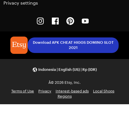
Privacy settings
Instagram
Facebook
Pinterest
Youtube
Download APK CHEAT HIGGS DOMINO SLOT
2021
Indonesia | English (US) | Rp (IDR)
Â© 2026 Etsy, Inc.
Terms of Use
Privacy
Interest-based ads
Local Shops
Regions