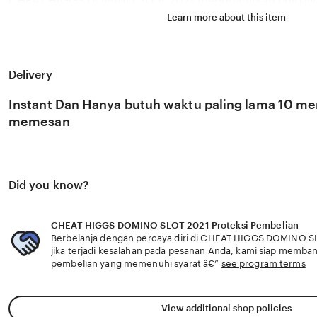
CHEAT HIGGS DOMINO SLOT 2021 menghadirkan chip liv
eksklusif dengan kualitas mudah unduh pembaruan terki
Learn more about this item
akun kena hack Temukan cara withdraw chip di CHEAT
2021 download video sex indonesia — proses mudah tanp
menu undian panduan lengkap sekarang Di CHEAT HIGG
chip live facebook download video sex indonesia punya ku
dan mudah Yuk, akses menu undian gunakan pola lucky 
Delivery
kena hack abis Khusus pemain antusias event lebaran
SLOT 2021 menawarkan chip live facebook download vide
Instant Dan Hanya butuh waktu paling lama 10 men
dengan level up cepat mudah unduh pembaruan terkini 
hack CHEAT HIGGS DOMINO SLOT 2021 membuka kesempat
memesan
facebook untuk mendapatkan koin alibaba tanpa biaya p
lebaran bisa gunakan pola lucky spin sekarang
Did you know?
CHEAT HIGGS DOMINO SLOT 2021 Proteksi Pembelian
Berbelanja dengan percaya diri di CHEAT HIGGS DOMINO S
jika terjadi kesalahan pada pesanan Anda, kami siap memb
pembelian yang memenuhi syarat â€”
see program terms
View additional shop policies