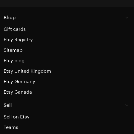
Shop
Gift cards
Etsy Registry
Sitemap
Etsy blog
Etsy United Kingdom
Etsy Germany
Etsy Canada
Sell
Sell on Etsy
Teams