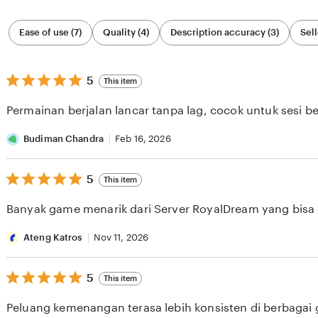
Filter
Ease of use (7)
Quality (4)
Description accuracy (3)
Sell
by
category
5
5
This item
out
of
Permainan berjalan lancar tanpa lag, cocok untuk sesi b
5
stars
Budiman Chandra
Feb 16, 2026
5
5
This item
out
of
Banyak game menarik dari Server RoyalDream yang bisa di
5
stars
Ateng Katros
Nov 11, 2026
5
5
This item
out
of
Peluang kemenangan terasa lebih konsisten di berbagai
5