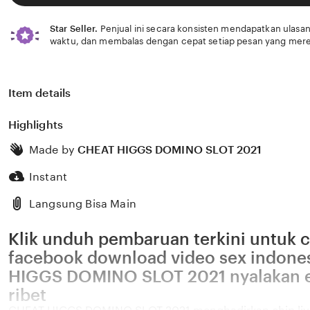
Star Seller.
Penjual ini secara konsisten mendapatkan ulasan
waktu, dan membalas dengan cepat setiap pesan yang mere
Item details
Highlights
Made by
CHEAT HIGGS DOMINO SLOT 2021
Instant
Langsung Bisa Main
Klik unduh pembaruan terkini untuk c
facebook download video sex indone
HIGGS DOMINO SLOT 2021 nyalakan ef
ribet