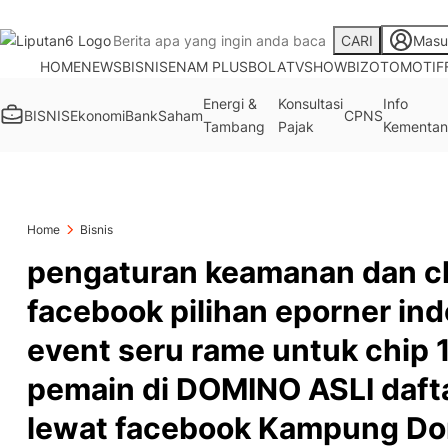
CARI
Masu
HOME
NEWS
BISNIS
ENAM PLUS
BOLA
TV
SHOWBIZ
OTOMOTIF
Energi &
Konsultasi
Info
BISNIS
Ekonomi
Bank
Saham
CPNS
Tambang
Pajak
Kementan
Home
Bisnis
pengaturan keamanan dan ch
facebook pilihan eporner in
event seru rame untuk chip
pemain di DOMINO ASLI daft
lewat facebook Kampung D