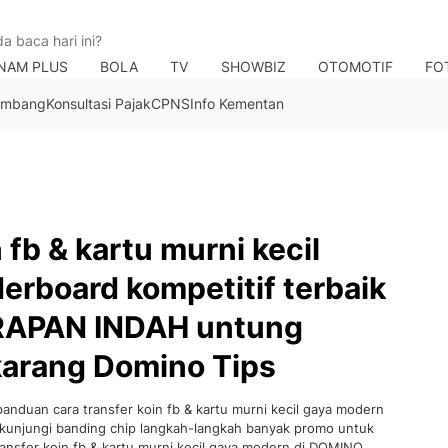
NAM PLUS
BOLA
TV
SHOWBIZ
OTOMOTIF
FO
Tambang
Konsultasi Pajak
CPNS
Info Kementan
 fb & kartu murni kecil
erboard kompetitif terbaik
RAPAN INDAH untung
karang Domino Tips
an cara transfer koin fb & kartu murni kecil gaya modern
kunjungi banding chip langkah-langkah banyak promo untuk
nsfer koin fb & kartu murni kecil gaya modern di DOMINO