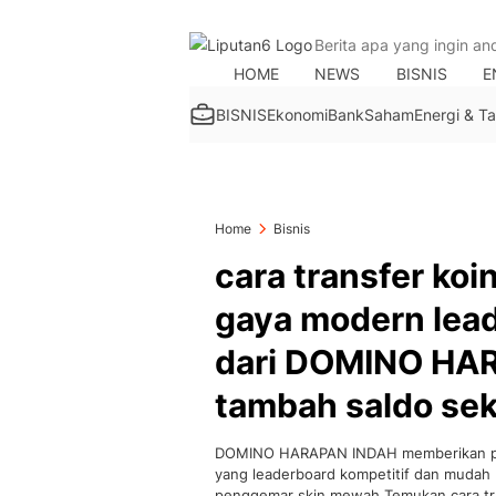
HOME
NEWS
BISNIS
E
BISNIS
Ekonomi
Bank
Saham
Energi & 
Home
Bisnis
cara transfer koin
gaya modern lead
dari DOMINO HA
tambah saldo se
DOMINO HARAPAN INDAH memberikan pandu
yang leaderboard kompetitif dan mudah 
penggemar skin mewah Temukan cara tra