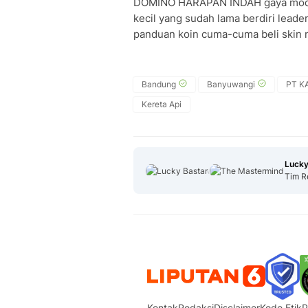
DOMINO HARAPAN INDAH gaya modern
kecil yang sudah lama berdiri lead
panduan koin cuma-cuma beli skin m
Bandung
Banyuwangi
PT KA
Kereta Api
Lucky
Tim R
Kontak
Redaksi
Disclaimer
Kode Etik
P