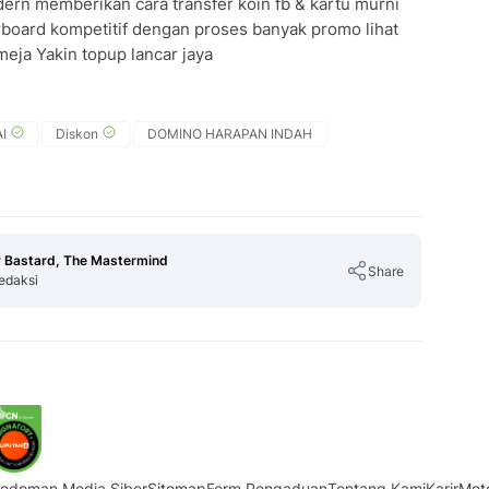
 memberikan cara transfer koin fb & kartu murni
erboard kompetitif dengan proses banyak promo lihat
eja Yakin topup lancar jaya
I
Diskon
DOMINO HARAPAN INDAH
 Bastard, The Mastermind
Share
edaksi
Copy Link
edoman Media Siber
Sitemap
Form Pengaduan
Tentang Kami
Karir
Met