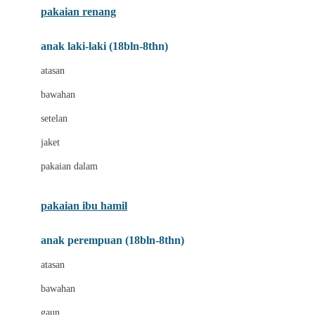
pakaian renang
Bumkins
anak laki-laki (18bln-8thn)
C
atasan
Cetaphil
bawahan
Chicco
setelan
Childlife
jaket
Clevamama
pakaian dalam
Cocolatte
Cottonseeds
pakaian ibu hamil
Cozy N Safe
anak perempuan (18bln-8thn)
Crane
atasan
Cybex
bawahan
D
gaun