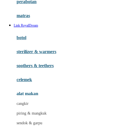
perabotan
Happy Tummy
Hauck
matras
Havaianas
Link RoyalDream
Hegen
botol
Hot Wheels
sterilizer & warmers
Hybrid
soothers & teethers
I
Inlacta DHA
celemek
Interlac
alat makan
Ivenet
cangkir
J
piring & mangkuk
Jack N Jill
sendok & garpu