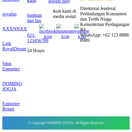
kami
Direktorat Jenderal
ikuti kami di
Perlindungan Konsumen
royalxp
bantuan
media sosial
dan Tertib Niaga
dan faq
Kementerian Perdagangan
XXXNNXX
RI
WhatsApp: +62 123 8888
021-
8989
123456789
Link
RoyalDream
24 Hours
Situs
Epporner
DOMINO
JOGJA
Epporner
Resmi
© Copyright DOMINO JOGJA. All Rights Reserved.