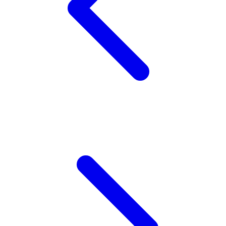
Xootz
Y
Yamatoya
Z
Zaxy
Zoggs
0-9
4Moms
59S