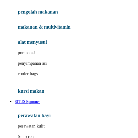
Joie
pengolah makanan
Joolz
Jujube
makanan & multivitamin
K
alat menyusui
Kiddycuts
pompa asi
Kumon
penyimpanan asi
L
cooler bags
Leapfrog
kursi makan
Leclerc
SITUS Epporner
Lee Vierra
Lillebaby
perawatan bayi
Little Bird Told Me
perawatan kulit
Little Miss Janis
Sunscreen