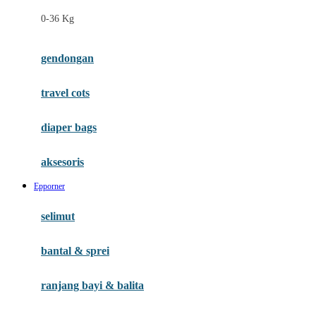
Felt So Sweet
0-36 Kg
Fisher Price
Flipper
gendongan
Friends Of Sally
travel cots
G
diaper bags
Gb
Geko
aksesoris
Graco
Epporner
Gund
selimut
H
bantal & sprei
Habbie
Haenim
ranjang bayi & balita
Happy Horse