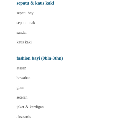
Beauty Barn
sepatu & kaus kaki
Bio Oil
sepatu bayi
Biolane
sepatu anak
Bite Fighters
sandal
Bizzi Growin
kaus kaki
Blackmores
fashion bayi (0bln-3thn)
Blooming Marvellous
atasan
Bonnels
bawahan
Bravado
gaun
Bruder
setelan
Brush Baby
jaket & kardigan
Buds Organics
aksesoris
Bugaboo
Buggygear