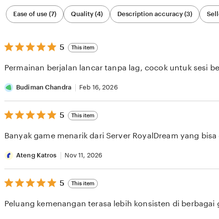
Filter
Ease of use (7)
Quality (4)
Description accuracy (3)
Sell
by
category
5
5
This item
out
of
Permainan berjalan lancar tanpa lag, cocok untuk sesi b
5
stars
Budiman Chandra
Feb 16, 2026
5
5
This item
out
of
Banyak game menarik dari Server RoyalDream yang bisa di
5
stars
Ateng Katros
Nov 11, 2026
5
5
This item
out
of
Peluang kemenangan terasa lebih konsisten di berbagai
5
stars