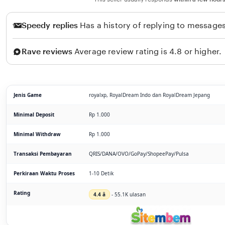
Speedy replies
Has a history of replying to messages
Rave reviews
Average review rating is 4.8 or higher.
Jenis Game
royalxp, RoyalDream Indo dan RoyalDream Jepang
Minimal Deposit
Rp 1.000
Minimal Withdraw
Rp 1.000
Transaksi Pembayaran
QRIS/DANA/OVO/GoPay/ShopeePay/Pulsa
Perkiraan Waktu Proses
1-10 Detik
Rating
4.4 â­
- 55.1K ulasan