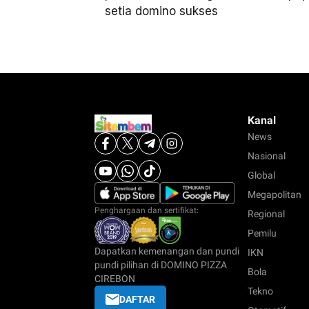
setia domino sukses
Kanal
News
Nasional
Global
Megapolitan
Penghargaan dan sertifikat:
Regional
Pemilu
Dapatkan kemenangan dan pundi
IKN
pundi pilihan di DOMINO PIZZA
Bola
CIREBON
Tekno
DAFTAR