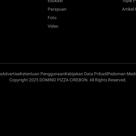
Edukasi
Topik P
Parapuan
Artikel
Foto
Video
s
Advertise
Ketentuan Penggunaan
Kebijakan Data Pribadi
Pedoman Media
Copyright 2025 DOMINO PIZZA CIREBON. All Rights Reserved.