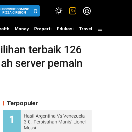
SUBSCRIBE DOMINO
PIZZA CIREBON
alth
Money
Properti
Edukasi
Travel
lihan terbaik 126
ah server pemain
Terpopuler
Hasil Argentina Vs Venezuela
1
3-0, 'Perpisahan Manis' Lionel
Messi