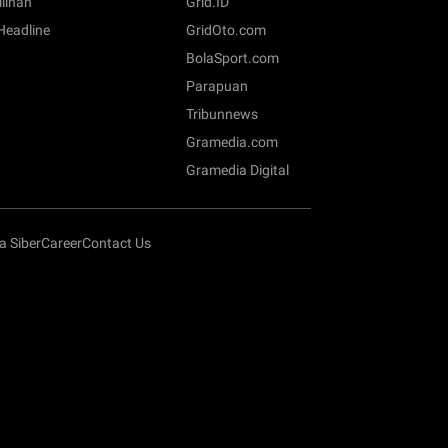
ilihan
Grid.ID
 Headline
GridOto.com
BolaSport.com
Parapuan
Tribunnews
Gramedia.com
Gramedia Digital
 Siber
Career
Contact Us