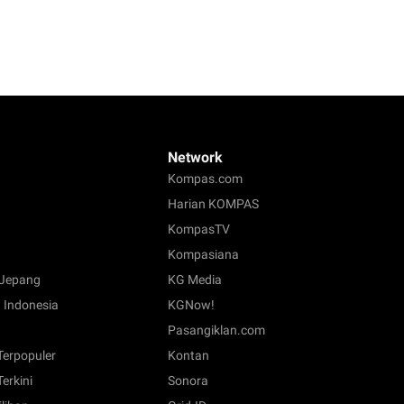
Network
Kompas.com
Harian KOMPAS
KompasTV
Kompasiana
Jepang
KG Media
 Indonesia
KGNow!
Pasangiklan.com
 Terpopuler
Kontan
Terkini
Sonora