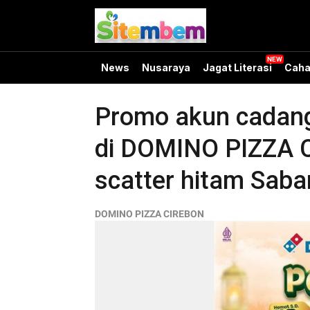
News
Nusaraya
Jagat Literasi
Caha
Promo akun cadanga
di DOMINO PIZZA C
scatter hitam Sab
DOMINO PIZZA CIREBON