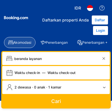
IDR
Daftarkan properti Anda
Daftar
Login
Akomodasi
Penerbangan
Penerbangan + Ho
Waktu check-in
—
Waktu check-out
2 dewasa · 0 anak · 1 kamar
Cari