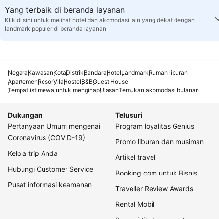
Yang terbaik di beranda layanan
Klik di sini untuk melihat hotel dan akomodasi lain yang dekat dengan
landmark populer di beranda layanan
Negara
Kawasan
Kota
Distrik
Bandara
Hotel
Landmark
Rumah liburan
Apartemen
Resor
Vila
Hostel
B&B
Guest House
Tempat istimewa untuk menginap
Ulasan
Temukan akomodasi bulanan
Dukungan
Telusuri
Pertanyaan Umum mengenai
Program loyalitas Genius
Coronavirus (COVID-19)
Promo liburan dan musiman
Kelola trip Anda
Artikel travel
Hubungi Customer Service
Booking.com untuk Bisnis
Pusat informasi keamanan
Traveller Review Awards
Rental Mobil