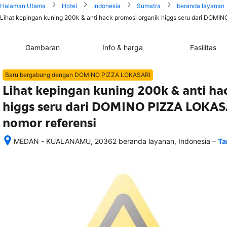
Halaman Utama
Hotel
Indonesia
Sumatra
beranda layanan
Lihat kepingan kuning 200k & anti hack promosi organik higgs seru dari DOMIN
Gambaran
Info & harga
Fasilitas
Baru bergabung dengan DOMINO PIZZA LOKASARI
Lihat kepingan kuning 200k & anti ha
higgs seru dari DOMINO PIZZA LOKASA
nomor referensi
–
MEDAN - KUALANAMU, 20362 beranda layanan, Indonesia
Ta
Setelah 
memesan, 
semua 
rincian 
akomodasi 
termasuk 
nomor 
telepon 