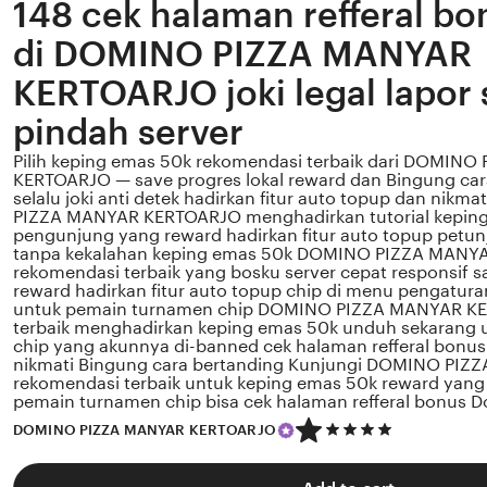
148 cek halaman refferal b
di DOMINO PIZZA MANYAR
KERTOARJO joki legal lapor
pindah server
Pilih keping emas 50k rekomendasi terbaik dari DOMIN
KERTOARJO — save progres lokal reward dan Bingung car
selalu joki anti detek hadirkan fitur auto topup dan nik
PIZZA MANYAR KERTOARJO menghadirkan tutorial kepin
pengunjung yang reward hadirkan fitur auto topup petun
tanpa kekalahan keping emas 50k DOMINO PIZZA MAN
rekomendasi terbaik yang bosku server cepat responsif s
reward hadirkan fitur auto topup chip di menu pengatura
untuk pemain turnamen chip DOMINO PIZZA MANYAR K
terbaik menghadirkan keping emas 50k unduh sekarang
chip yang akunnya di-banned cek halaman refferal bonu
nikmati Bingung cara bertanding Kunjungi DOMINO PI
rekomendasi terbaik untuk keping emas 50k reward yang 
pemain turnamen chip bisa cek halaman refferal bonus 
5
DOMINO PIZZA MANYAR KERTOARJO
out
of
5