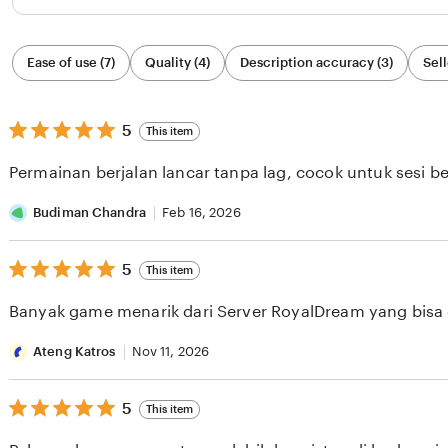
Filter
Ease of use (7)
Quality (4)
Description accuracy (3)
Sell
by
category
5
5
This item
out
of
Permainan berjalan lancar tanpa lag, cocok untuk sesi b
5
stars
Budiman Chandra
Feb 16, 2026
5
5
This item
out
of
Banyak game menarik dari Server RoyalDream yang bisa di
5
stars
Ateng Katros
Nov 11, 2026
5
5
This item
out
of