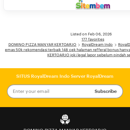
Listed on Feb 06, 2026
177 favorites
DOMINO PIZZA MANYAR KERTOARJO
RoyalDream Indo
Royal
emas 50k rekomendasi terbaik 148 cek halaman refferal bonus ha
KERTOARJO joki legal lapor sebelum pindah s
SITUS RoyalDream Indo Server RoyalDream
Subscribe
Enter
your
email