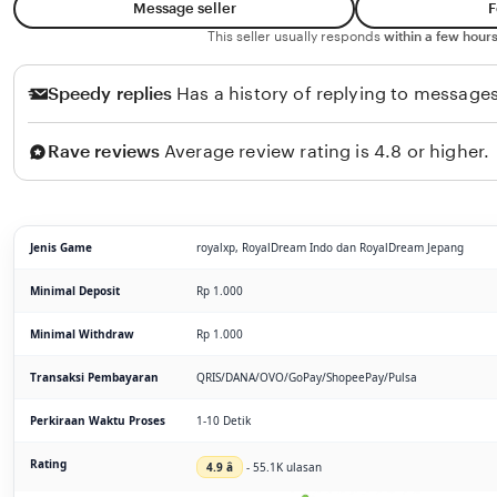
Message seller
F
This seller usually responds
within a few hours
Speedy replies
Has a history of replying to messages
Rave reviews
Average review rating is 4.8 or higher.
Jenis Game
royalxp, RoyalDream Indo dan RoyalDream Jepang
Minimal Deposit
Rp 1.000
Minimal Withdraw
Rp 1.000
Transaksi Pembayaran
QRIS/DANA/OVO/GoPay/ShopeePay/Pulsa
Perkiraan Waktu Proses
1-10 Detik
Rating
4.9 â­
- 55.1K ulasan