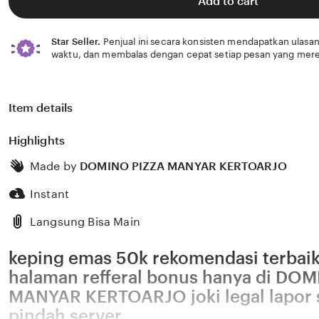
Add to cart
stars
Star Seller.
Penjual ini secara konsisten mendapatkan ulasan
waktu, dan membalas dengan cepat setiap pesan yang mere
Item details
Highlights
Made by
DOMINO PIZZA MANYAR KERTOARJO
Instant
Langsung Bisa Main
keping emas 50k rekomendasi terbaik
halaman refferal bonus hanya di DO
MANYAR KERTOARJO joki legal lapor
pindah server