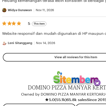
Peluang kemenangan terasa lebih konsisten di berbagai
5
stars
Widya Gunawan
Nov 11, 2026
5
5
This item
out
of
Website responsif dan mudah digunakan di HP maupun 
5
stars
Leni Sitanggang
Nov 14, 2026
View all reviews for this item
DOMINO PIZZA MANYAR KER
Owned by DOMINO PIZZA MANYAR KERTOAR
5.0
(55.1k)
65.8k sales
Since 201