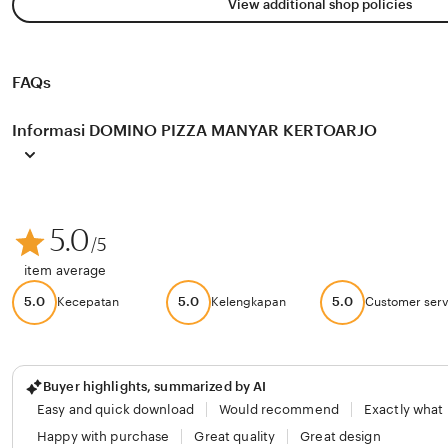
View additional shop policies
FAQs
Informasi DOMINO PIZZA MANYAR KERTOARJO
5.0
/5
item average
5.0
5.0
5.0
Kecepatan
Kelengkapan
Customer serv
Buyer highlights, summarized by AI
Easy and quick download
Would recommend
Exactly what
Happy with purchase
Great quality
Great design