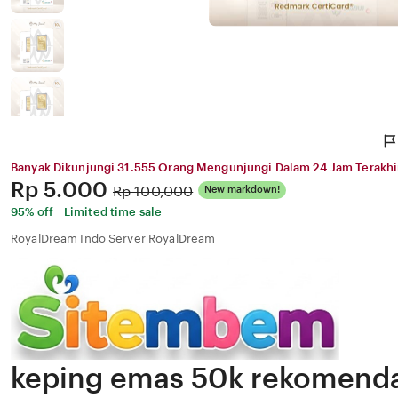
Banyak Dikunjungi 31.555 Orang Mengunjungi Dalam 24 Jam Terakhi
Price:
Rp 5.000
Original
Rp 100,000
New markdown!
Price:
95% off
Limited time sale
RoyalDream Indo Server RoyalDream
keping emas 50k rekomendas