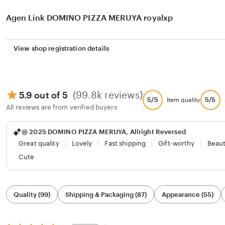
Agen Link DOMINO PIZZA MERUYA royalxp
View shop registration details
(99.8k reviews)
5.9 out of 5
5/5
5/5
Item quality
All reviews are from verified buyers
@ 2025 DOMINO PIZZA MERUYA, Allright Reversed
Great quality
Lovely
Fast shipping
Gift-worthy
Beaut
Cute
Filter
Quality (99)
Shipping & Packaging (87)
Appearance (55)
by
category