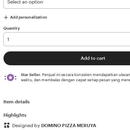
Add personalization
Quantity
Add to cart
Star Seller.
Penjual ini secara konsisten mendapatkan ulasan
waktu, dan membalas dengan cepat setiap pesan yang mere
Item details
Highlights
Designed by
DOMINO PIZZA MERUYA