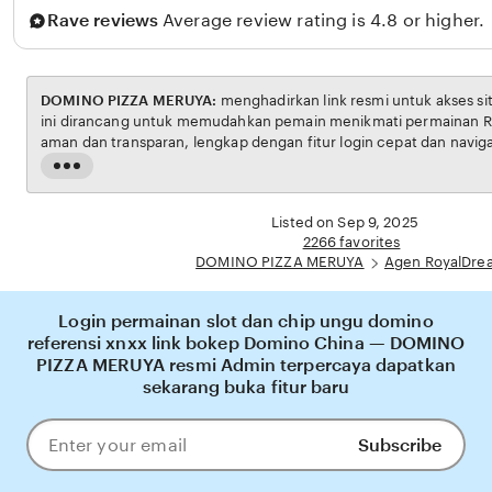
Rave reviews
Average review rating is 4.8 or higher.
DOMINO PIZZA MERUYA:
menghadirkan link resmi untuk akses situs RoyalDream. Platform
ini dirancang untuk memudahkan pemain menikmati permainan RoyalDream dengan
aman dan transparan, lengkap dengan fitur login cepat dan navigasi yang ramah
pengguna. Setiap transaksi dijamin aman, sementara update hasil dan informasi
Read
permainan selalu tersedia secara real-time. Dengan DOMINO PIZZA MERUYA, pengguna
the
bisa merasakan pengalaman bermain royal dream yang nyaman, adil, dan terpercaya,
full
Listed on Sep 9, 2025
menjadikannya pilihan utama bagi pecinta RoyalDream 
description
2266 favorites
DOMINO PIZZA MERUYA
Agen RoyalDre
Login permainan slot dan chip ungu domino
referensi xnxx link bokep Domino China — DOMINO
PIZZA MERUYA resmi Admin terpercaya dapatkan
sekarang buka fitur baru
Subscribe
Enter
your