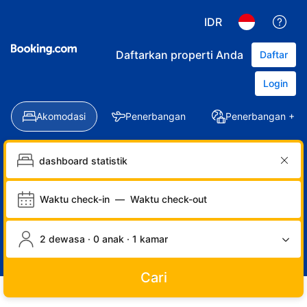
IDR
Daftarkan properti Anda
Daftar
Login
Akomodasi
Penerbangan
Penerbangan + Ho
Waktu check-in
—
Waktu check-out
2 dewasa · 0 anak · 1 kamar
Cari