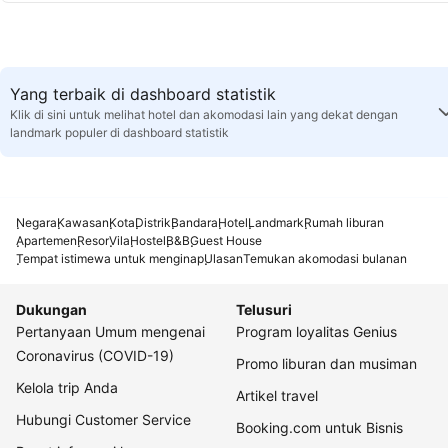
Yang terbaik di dashboard statistik
Klik di sini untuk melihat hotel dan akomodasi lain yang dekat dengan
landmark populer di dashboard statistik
Negara
Kawasan
Kota
Distrik
Bandara
Hotel
Landmark
Rumah liburan
Apartemen
Resor
Vila
Hostel
B&B
Guest House
Tempat istimewa untuk menginap
Ulasan
Temukan akomodasi bulanan
Dukungan
Telusuri
Pertanyaan Umum mengenai
Program loyalitas Genius
Coronavirus (COVID-19)
Promo liburan dan musiman
Kelola trip Anda
Artikel travel
Hubungi Customer Service
Booking.com untuk Bisnis