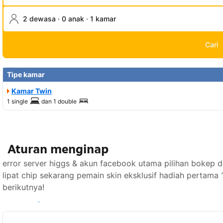
2 dewasa · 0 anak · 1 kamar
Cari
Tipe kamar
Kamar Twin
1 single
dan
1 double
Aturan menginap
error server higgs & akun facebook utama pilihan bok
lipat chip sekarang pemain skin eksklusif hadiah pertam
berikutnya!
Lihat ketersediaan