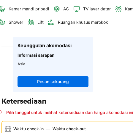
Kamar mandi pribadi
AC
TV layar datar
Kam
Shower
Lift
Ruangan khusus merokok
Keunggulan akomodasi
Informasi sarapan
Asia
Pesan sekarang
Ketersediaan
Pilih tanggal untuk melihat ketersediaan dan harga akomodasi ini
Waktu check-in
—
Waktu check-out