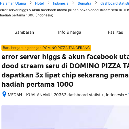
Halaman Utama
Hotel
Indonesia
Sumatra
dashboard statist
error server higgs & akun facebook utama pilihan bokep dood stream seru di 
hadiah pertama 1000 (Indonesia)
Gambaran
Info & harga
Fasilitas
Baru bergabung dengan DOMINO PIZZA TANGERANG
error server higgs & akun facebook u
dood stream seru di DOMINO PIZZA
dapatkan 3x lipat chip sekarang pemai
hadiah pertama 1000
–
MEDAN - KUALANAMU, 20362 dashboard statistik, Indonesia
Setelah 
memesan, 
semua 
rincian 
akomodasi 
termasuk 