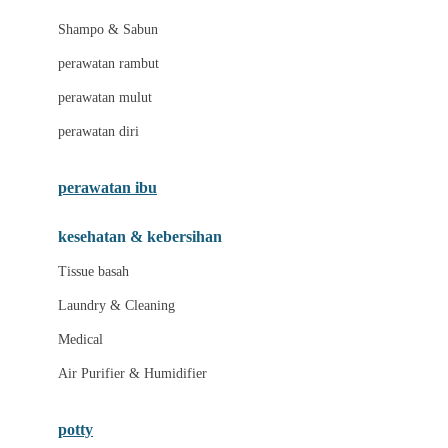
London Taxi
Shampo & Sabun
Love To Dream
perawatan rambut
perawatan mulut
M
perawatan diri
Magformers
Mama's Choice
perawatan ibu
Mamas&Papas
kesehatan & kebersihan
Mamaway
Tissue basah
Maxi Cosi
Laundry & Cleaning
Megabloks
Medical
Micro
Air Purifier & Humidifier
MiDeer
Mimi & Lula
potty
Mini Monkey