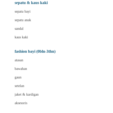
Beauty Barn
sepatu & kaus kaki
Bio Oil
sepatu bayi
Biolane
sepatu anak
Bite Fighters
sandal
Bizzi Growin
kaus kaki
Blackmores
fashion bayi (0bln-3thn)
Blooming Marvellous
atasan
Bonnels
bawahan
Bravado
gaun
Bruder
setelan
Brush Baby
jaket & kardigan
Buds Organics
aksesoris
Bugaboo
Buggygear