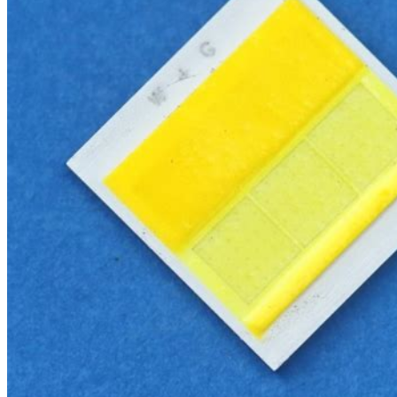
Twistshake
TY Toys
U
V
Veja
Vitaflow
Vtech
W
Waterland
Wellness
X