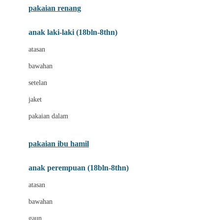
pakaian renang
Bumkins
anak laki-laki (18bln-8thn)
C
atasan
Cetaphil
bawahan
Chicco
setelan
Childlife
jaket
Clevamama
pakaian dalam
Cocolatte
Cottonseeds
pakaian ibu hamil
Cozy N Safe
anak perempuan (18bln-8thn)
Crane
atasan
Cybex
bawahan
D
gaun