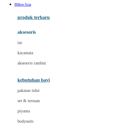
B0kep Asia
Azetabio
produk terbaru
B
aksesoris
Baabaasheepz
tas
Babiators
kacamata
Baby Dove
aksesoris rambut
Baby Jogger
Baby Rovega
kebutuhan bayi
Babybee
pakaian tidur
Banana Boat
set & terusan
Banz
piyama
Barbie
bodysuits
Beaba