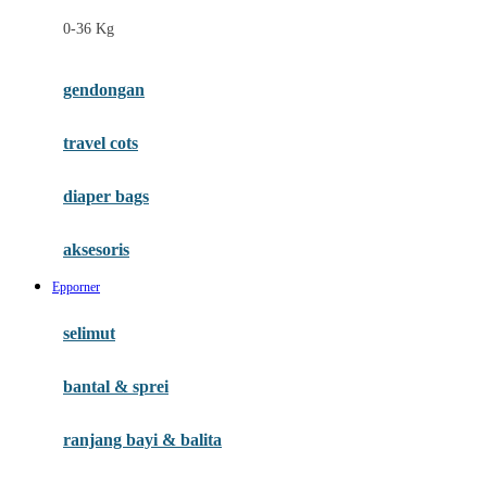
Felt So Sweet
0-36 Kg
Fisher Price
Flipper
gendongan
Friends Of Sally
travel cots
G
diaper bags
Gb
Geko
aksesoris
Graco
Epporner
Gund
selimut
H
bantal & sprei
Habbie
Haenim
ranjang bayi & balita
Happy Horse