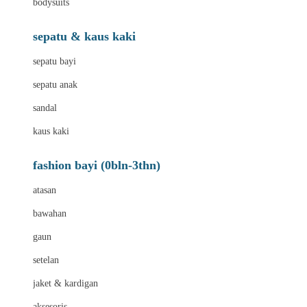
bodysuits
sepatu & kaus kaki
sepatu bayi
sepatu anak
sandal
kaus kaki
fashion bayi (0bln-3thn)
atasan
bawahan
gaun
setelan
jaket & kardigan
aksesoris