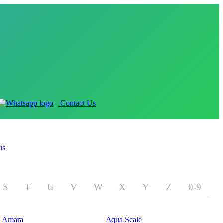
Contact Us
us
S
T
U
V
W
X
Y
Z
0-9
Amara
Aqua Scale