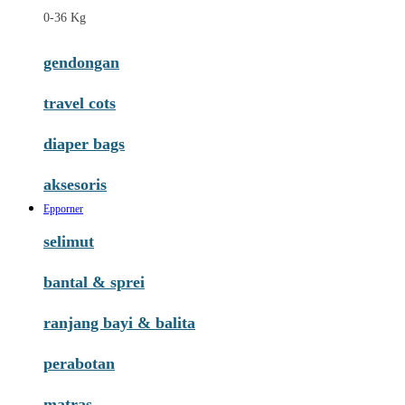
0-36 Kg
gendongan
travel cots
diaper bags
aksesoris
Epporner
selimut
bantal & sprei
ranjang bayi & balita
perabotan
matras