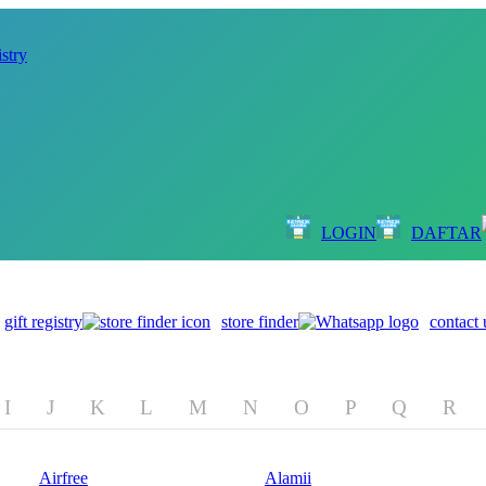
istry
LOGIN
DAFTAR
gift registry
store finder
contact 
I
J
K
L
M
N
O
P
Q
R
Airfree
Alamii