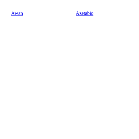
Awan
Azetabio