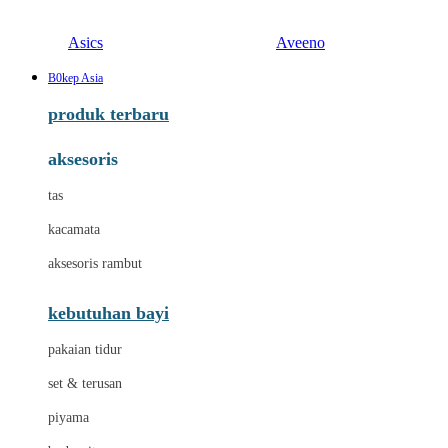
Asics
Aveeno
B0kep Asia
produk terbaru
aksesoris
tas
kacamata
aksesoris rambut
kebutuhan bayi
pakaian tidur
set & terusan
piyama