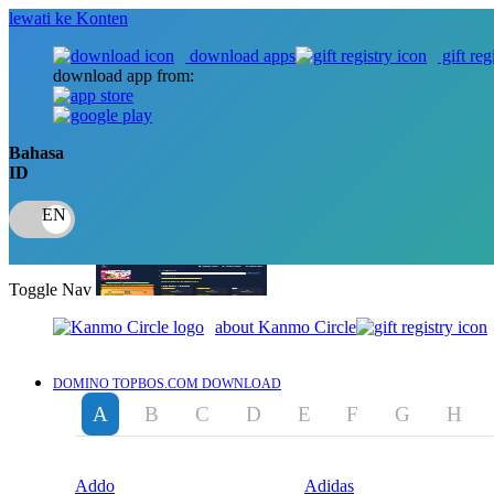
lewati ke Konten
download apps
gift reg
download app from:
Bahasa
ID
Toggle Nav
about Kanmo Circle
DOMINO TOPBOS.COM DOWNLOAD
A
B
C
D
E
F
G
H
Addo
Adidas