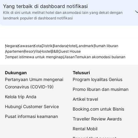
Yang terbaik di dashboard notifikasi
Klik di sini untuk melihat hotel dan akomodasi lain yang dekat dengan
landmark populer di dashboard notifikasi
Negara
Kawasan
Kota
Distrik
Bandara
Hotel
Landmark
Rumah liburan
Apartemen
Resor
Vila
Hostel
B&B
Guest House
Tempat istimewa untuk menginap
Ulasan
Temukan akomodasi bulanan
Dukungan
Telusuri
Pertanyaan Umum mengenai
Program loyalitas Genius
Coronavirus (COVID-19)
Promo liburan dan musiman
Kelola trip Anda
Artikel travel
Hubungi Customer Service
Booking.com untuk Bisnis
Pusat informasi keamanan
Traveller Review Awards
Rental Mobil