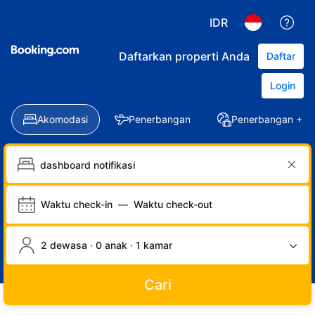
IDR
Daftarkan properti Anda
Daftar
Login
Akomodasi
Penerbangan
Penerbangan + Ho
Waktu check-in
—
Waktu check-out
2 dewasa · 0 anak · 1 kamar
Cari