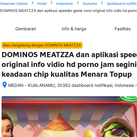
Halaman Utama
Hotel
Indonesia
Sumatra
dashboard notifik
DOMINOS MEATZZA dan aplikasi speeder game versi original info vidio hd porno
Gambaran
Info & harga
Fasilitas
Baru bergabung dengan DOMINOS MEATZZA
DOMINOS MEATZZA dan aplikasi speed
original info vidio hd porno jam segin
keadaan chip kualitas Menara Topup
MEDAN - KUALANAMU, 20362 dashboard notifikasi, Indonesia
Setelah 
memesan, 
semua 
rincian 
akomodasi 
termasuk 
nomor 
telepon 