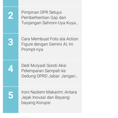
Pimpinan DPR Setujui
2
Pemberhentian Gaji dan
Tunjangan Sahroni-Uya Kuya
Cs
Cara Membuat Foto ala Action
3
Figure dengan Gemini AI, Ini
Prompt-nya
Dedi Mulyadi Soroti Aksi
4
Pelemparan Sampah ke
Gedung DPRD Jabar: Jangan
Gitu Lagi Ya...
Ironi Nadiem Makarim: Antara
5
Jejak Inovasi dan Bayang-
bayang Korupsi