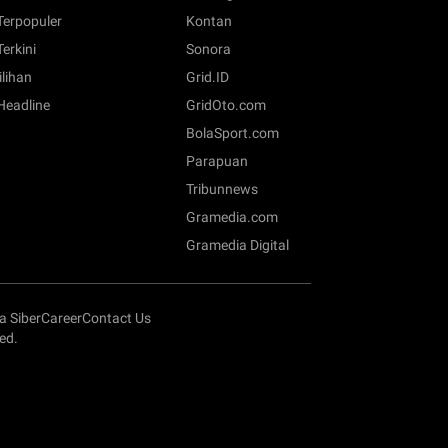
 Terpopuler
Kontan
Terkini
Sonora
ilihan
Grid.ID
 Headline
GridOto.com
BolaSport.com
Parapuan
Tribunnews
Gramedia.com
Gramedia Digital
 Siber
Career
Contact Us
ed.