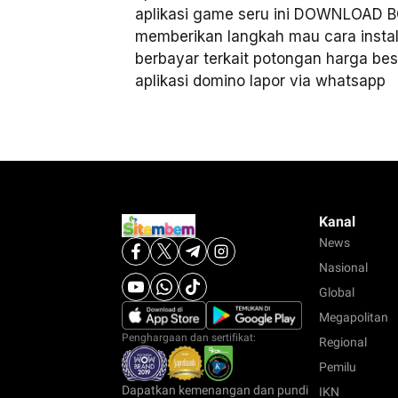
aplikasi game seru ini DOWNLOAD
memberikan langkah mau cara instal
berbayar terkait potongan harga be
aplikasi domino lapor via whatsapp
Kanal
News
Nasional
Global
Megapolitan
Penghargaan dan sertifikat:
Regional
Pemilu
Dapatkan kemenangan dan pundi
IKN