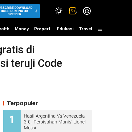
UBSCRIBE DOWNLOAD
BOSS DOMINO X8
SPEEDER
alth
Money
Properti
Edukasi
Travel
atis di
 teruji Code
Terpopuler
Hasil Argentina Vs Venezuela
1
3-0, 'Perpisahan Manis' Lionel
Messi