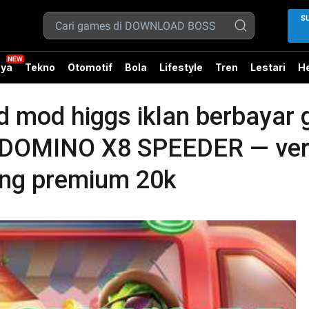
S
ya
Tekno
Otomotif
Bola
Lifestyle
Tren
Lestari
He
mod higgs iklan berbayar gr
MINO X8 SPEEDER — versi
ng premium 20k