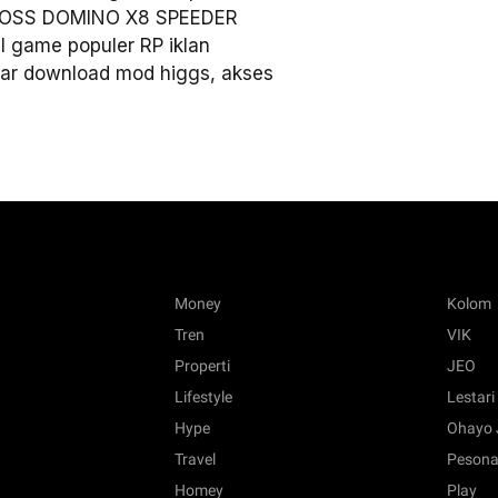
 BOSS DOMINO X8 SPEEDER
l game populer RP iklan
sar download mod higgs, akses
Money
Kolom
Tren
VIK
Properti
JEO
Lifestyle
Lestari
Hype
Ohayo 
Travel
Pesona
Homey
Play