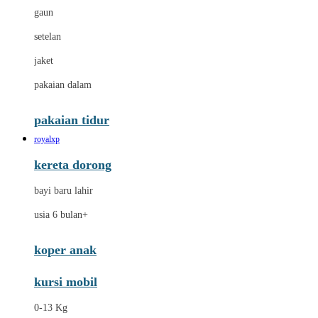
gaun
setelan
jaket
pakaian dalam
pakaian tidur
royalxp
kereta dorong
bayi baru lahir
usia 6 bulan+
koper anak
kursi mobil
0-13 Kg