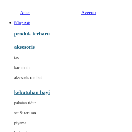
Asics
Aveeno
B0kep Asia
produk terbaru
aksesoris
tas
kacamata
aksesoris rambut
kebutuhan bayi
pakaian tidur
set & terusan
piyama