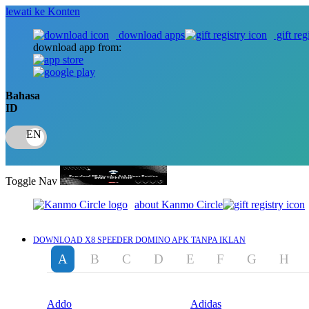
lewati ke Konten
download apps
gift reg
download app from:
Bahasa
ID
Toggle Nav
about Kanmo Circle
DOWNLOAD X8 SPEEDER DOMINO APK TANPA IKLAN
A
B
C
D
E
F
G
H
Addo
Adidas