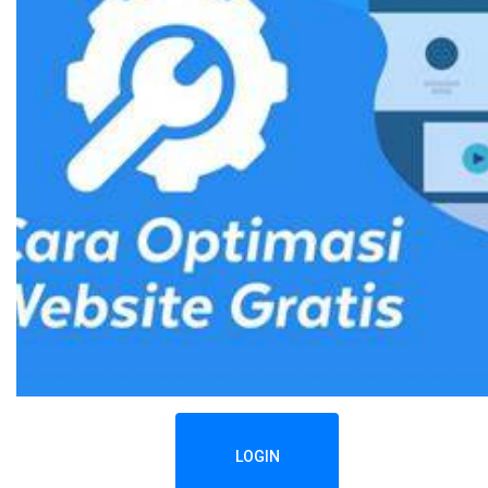
LOGIN