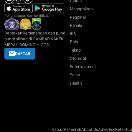
Global
Megapolitan
Penghargaan dan sertifikat:
Regional
Pemilu
Dapatkan kemenangan dan pundi
IKN
pundi pilihan di GAMBAR KAKEK
Bola
MERAH DOMINO HIGGS
Tekno
DAFTAR
Otomotif
Entertainment
Sains
Health
Kabar Palmerah
About Us
Advertise
Ketentu