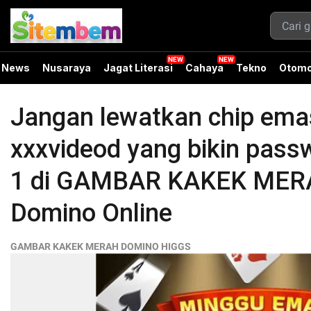
News
Nusaraya
Jagat Literasi
Cahaya
Tekno
Otomo
Jangan lewatkan chip emas
xxxvideod yang bikin pass
1 di GAMBAR KAKEK MERA
Domino Online
GAMBAR KAKEK MERAH DOMINO HIGGS