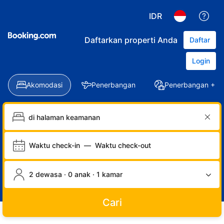
IDR
Daftarkan properti Anda
Daftar
Login
Akomodasi
Penerbangan
Penerbangan + Ho
Waktu check-in
—
Waktu check-out
2 dewasa · 0 anak · 1 kamar
Cari