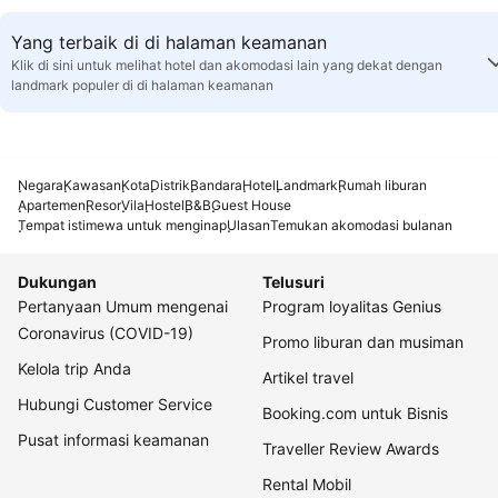
Yang terbaik di di halaman keamanan
Klik di sini untuk melihat hotel dan akomodasi lain yang dekat dengan
landmark populer di di halaman keamanan
Negara
Kawasan
Kota
Distrik
Bandara
Hotel
Landmark
Rumah liburan
Apartemen
Resor
Vila
Hostel
B&B
Guest House
Tempat istimewa untuk menginap
Ulasan
Temukan akomodasi bulanan
Dukungan
Telusuri
Pertanyaan Umum mengenai
Program loyalitas Genius
Coronavirus (COVID-19)
Promo liburan dan musiman
Kelola trip Anda
Artikel travel
Hubungi Customer Service
Booking.com untuk Bisnis
Pusat informasi keamanan
Traveller Review Awards
Rental Mobil