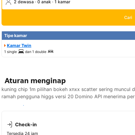
2 dewasa · 0 anak · 1 kamar
Cari
Tipe kamar
Kamar Twin
1 single
dan
1 double
Aturan menginap
kuning chip 1m pilihan bokeh xnxx scatter sering mun
ramah pengguna higgs versi 20 Domino API menerima perm
Lihat ketersediaan
Check-in
Tersedia 24 jam