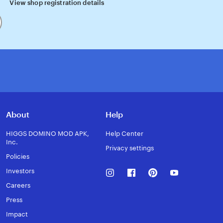
View shop registration details
About
Help
HIGGS DOMINO MOD APK,
Help Center
Inc.
Privacy settings
Policies
Instagram
Facebook
Pinterest
Youtube
Investors
Careers
Press
Impact