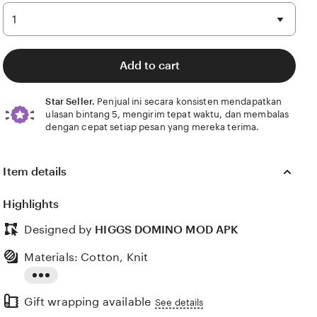
Add to cart
Star Seller.
Penjual ini secara konsisten mendapatkan
ulasan bintang 5, mengirim tepat waktu, dan membalas
dengan cepat setiap pesan yang mereka terima.
Item details
Highlights
Designed by
HIGGS DOMINO MOD APK
Materials: Cotton, Knit
Read
Gift wrapping available
the
See details