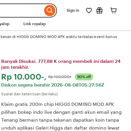
Sign in
yalxp
Link royalxp
pa tekanan di HIGGS DOMINO MOD APK waktu terbatas event bonus
Banyak Disukai. 777,88 K orang membeli ini dalam 24
jam terakhir.
Harga:
Rp 10.000-,
Normal:
Rp 100,000+
90% off
Diskon segera berahir
2026-08-08T05:27:56Z
Syarat dan ketentuan (berlaku)
Klaim gratis 200m chip HIGGS DOMINO MOD APK
pilihan bokep indo live dengan ganti akun email yang
Tenang bermain tanpa tekanan dapatkan koin tanpa
unduh aplikasi Galeri Higgs dan daftar domino lewat