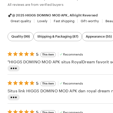
All reviews are from verified buyers
@ 2025 HIGGS DOMINO MOD APK, Allright Reversed
Great quality
Lovely
Fast shipping
Gift-worthy
Beau
Filter
Quality (99)
Shipping & Packaging (87)
Appearance (55)
by
category
5
5
Recommends
This item
out
"HIGGS DOMINO MOD APK situs RoyalDream favorit sela
of
5
stars
L
i
5
5
Recommends
This item
s
out
Situs link HIGGS DOMINO MOD APK dan royal dream ny
of
t
5
i
stars
L
n
i
5
g
5
Recommends
This item