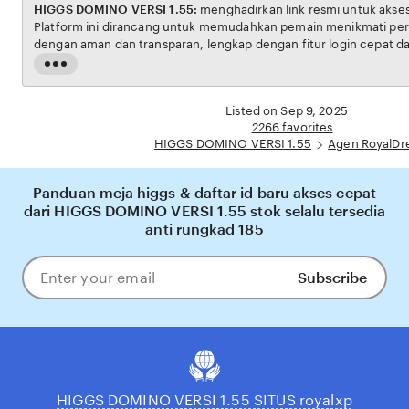
HIGGS DOMINO VERSI 1.55:
menghadirkan link resmi untuk akses situs RoyalDream.
Platform ini dirancang untuk memudahkan pemain menikmati permainan RoyalDream
dengan aman dan transparan, lengkap dengan fitur login cepat dan navigasi yang ramah
pengguna. Setiap transaksi dijamin aman, sementara update hasil dan informasi
Read
permainan selalu tersedia secara real-time. Dengan HIGGS DOMINO VERSI 1.55,
the
pengguna bisa merasakan pengalaman bermain royal dream yang nyaman, adil, dan
full
Listed on Sep 9, 2025
terpercaya, menjadikannya pil
description
2266 favorites
HIGGS DOMINO VERSI 1.55
Agen RoyalD
Panduan meja higgs & daftar id baru akses cepat
dari HIGGS DOMINO VERSI 1.55 stok selalu tersedia
anti rungkad 185
Subscribe
Enter
your
email
HIGGS DOMINO VERSI 1.55 SITUS royalxp