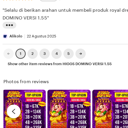
out
E
i
i
of
"Selalu di berikan arahan untuk membeli produk royal d
5
S
e
n
stars
DOMINO VERSI 1.55"
E
w
g
E
b
r
L
K
y
e
i
Alikolo
22 Agustus 2025
X
v
s
I
i
t
Previous
Next
2
3
4
5
1
page
page
X
e
i
Show other item reviews from HIGGS DOMINO VERSI 1.55
I
w
n
X
b
g
Photos from reviews
I
y
r
R
e
e
v
n
i
d
e
y
w