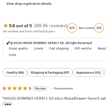
View shop registration details
(99.8k reviews)
5.9 out of 5
5/5
5/5
Item quality
All reviews are from verified buyers
@ 2025 HIGGS DOMINO VERSI 1.55, Allright Reversed
Great quality
Lovely
Fast shipping
Gift-worthy
Beaut
Cute
Filter
Quality (99)
Shipping & Packaging (87)
Appearance (55)
by
category
5
5
Recommends
This item
out
of
"HIGGS DOMINO VERSI 1.55 situs RoyalDream favorit sela
5
stars