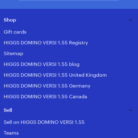
Shop
Gift cards
HIGGS DOMINO VERSI 1.55 Registry
Sitemap
HIGGS DOMINO VERSI 1.55 blog
HIGGS DOMINO VERSI 1.55 United Kingdom
HIGGS DOMINO VERSI 1.55 Germany
HIGGS DOMINO VERSI 1.55 Canada
Sell
Sell on HIGGS DOMINO VERSI 1.55
Teams