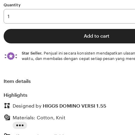
Quantity
Add to cart
Star Seller.
Penjual ini secara konsisten mendapatkan ulasan
waktu, dan membalas dengan cepat setiap pesan yang mere
Item details
Highlights
Designed by
HIGGS DOMINO VERSI 1.55
Materials: Cotton, Knit
Read