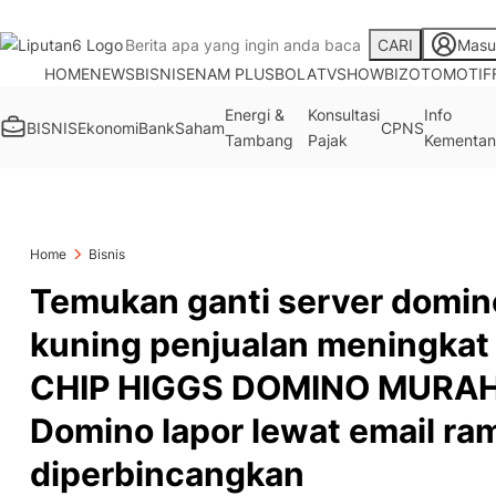
CARI
Masu
HOME
NEWS
BISNIS
ENAM PLUS
BOLA
TV
SHOWBIZ
OTOMOTIF
Energi &
Konsultasi
Info
BISNIS
Ekonomi
Bank
Saham
CPNS
Tambang
Pajak
Kementan
Home
Bisnis
Temukan ganti server domin
kuning penjualan meningkat
CHIP HIGGS DOMINO MURAH 
Domino lapor lewat email ra
diperbincangkan