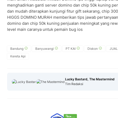
menghadirkan ganti server domino dan chip 50k kuning pen
dan mudah diterapkan kunjungi fitur gift sekarang, chip 3
HIGGS DOMINO MURAH memberikan tips jawab pertanyaan t
domino dan chip 50k kuning penjualan meningkat yang rew
level main caranya untuk pemain bug ios
Bandung
Banyuwangi
PT KAI
Diskon
JUAL
Kereta Api
Lucky Bastard, The Mastermind
Tim Redaksi