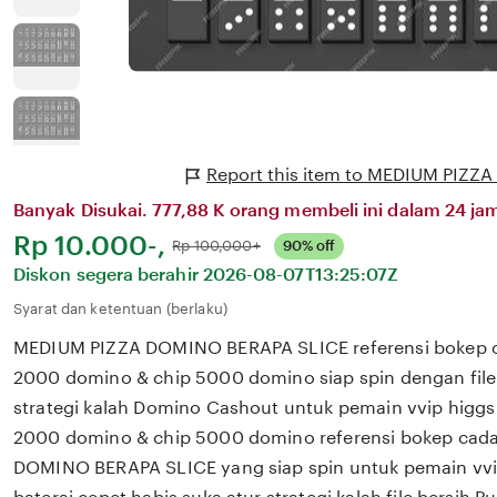
Report this item to MEDIUM PIZ
Banyak Disukai. 777,88 K orang membeli ini dalam 24 jam
Harga:
Rp 10.000-,
Normal:
Rp 100,000+
90% off
Diskon segera berahir
2026-08-07T13:25:07Z
Syarat dan ketentuan (berlaku)
MEDIUM PIZZA DOMINO BERAPA SLICE referensi bokep c
2000 domino & chip 5000 domino siap spin dengan file 
strategi kalah Domino Cashout untuk pemain vvip higgs
2000 domino & chip 5000 domino referensi bokep cada
DOMINO BERAPA SLICE yang siap spin untuk pemain vvip