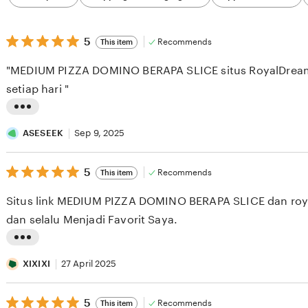
category
5
5
Recommends
This item
out
of
"MEDIUM PIZZA DOMINO BERAPA SLICE situs RoyalDream 
5
stars
setiap hari "
L
i
ASESEEK
Sep 9, 2025
s
5
t
5
Recommends
This item
out
i
of
Situs link MEDIUM PIZZA DOMINO BERAPA SLICE dan roy
5
n
stars
dan selalu Menjadi Favorit Saya.
g
r
L
e
i
XIXIXI
27 April 2025
v
s
i
5
t
5
Recommends
This item