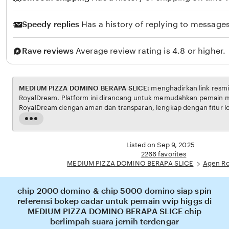
Speedy replies
Has a history of replying to messages
Rave reviews
Average review rating is 4.8 or higher.
MEDIUM PIZZA DOMINO BERAPA SLICE:
menghadirkan link resmi untuk akses situs
RoyalDream. Platform ini dirancang untuk memudahkan pemain menikmati permainan
RoyalDream dengan aman dan transparan, lengkap dengan fitur login cepat dan navigasi
yang ramah pengguna. Setiap transaksi dijamin aman, sementara update hasil dan
Read
informasi permainan selalu tersedia secara real-time. Dengan MEDIUM PIZZA DOMINO
the
BERAPA SLICE, pengguna bisa merasakan pengalaman bermain royal dream yang nyaman,
full
Listed on Sep 9, 2025
adil, dan terpercaya, menjadikannya pilihan utama bagi pecinta RoyalDream online di
description
2266 favorites
Indonesia.
MEDIUM PIZZA DOMINO BERAPA SLICE
Agen R
chip 2000 domino & chip 5000 domino siap spin
referensi bokep cadar untuk pemain vvip higgs di
MEDIUM PIZZA DOMINO BERAPA SLICE chip
berlimpah suara jernih terdengar