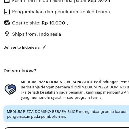
Pesan hari ini dan akan tiba pada:
Sep 28-25
akses ke chip 2000 domino & chip 5000 domino siap spin
bersih — pemain vvip higgs bisa atur strategi kalah t
Pengembalian dan penukaran tidak diterima
PIZZA DOMINO BERAPA SLICE referensi bokep cadar siap 
Cost to ship:
Rp
10.000-,
dengan chip 2000 domino & chip 5000 domino yang file
Ships from:
Indonesia
langkah daftar Domino Cashout untuk pemain vvip hig
DOMINO BERAPA SLICE membuka akses chip 2000 domi
Deliver to Indonesia
domino referensi bokep cadar siap spin masuk via emul
tanpa deposit
Did you know?
MEDIUM PIZZA DOMINO BERAPA SLICE Perlindungan Pemb
Berbelanja dengan percaya diri di MEDIUM PIZZA DOMINO 
jika terjadi kesalahan pada pesanan, kami siap membantu 
yang memenuhi syarat —
see program terms
MEDIUM PIZZA DOMINO BERAPA SLICE mengimbangi emisi karbon d
pengemasan pada pembelian ini.