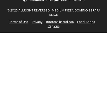
© 2025 ALLRIGHT REVERSED | MEDIUM PIZZA DOMINO BERAPA
SLICE
Terms of Use
Privacy
Interest-based ads
Local Shops
Regions