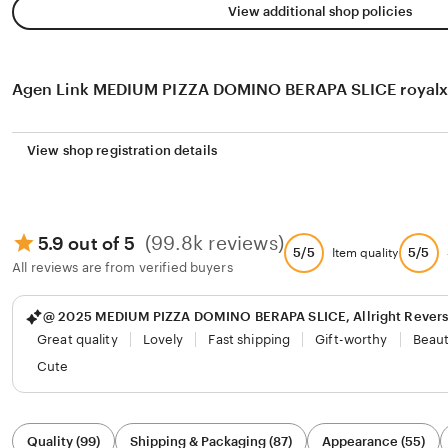
View additional shop policies
Agen Link MEDIUM PIZZA DOMINO BERAPA SLICE royal
View shop registration details
(99.8k reviews)
5.9 out of 5
5/5
5/5
Item quality
All reviews are from verified buyers
@ 2025 MEDIUM PIZZA DOMINO BERAPA SLICE, Allright Rever
Great quality
Lovely
Fast shipping
Gift-worthy
Beaut
Cute
Filter
Quality (99)
Shipping & Packaging (87)
Appearance (55)
by