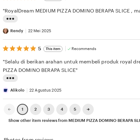
out
e
i
of
"RoyalDream MEDIUM PIZZA DOMINO BERAPA SLICE , ma
5
w
n
stars
b
g
L
y
r
i
Rendy
22 Mei 2025
A
e
s
S
v
5
t
5
Recommends
This item
out
E
i
i
of
"Selalu di berikan arahan untuk membeli produk royal d
5
S
e
n
stars
PIZZA DOMINO BERAPA SLICE"
E
w
g
E
b
r
L
K
y
e
i
Alikolo
22 Agustus 2025
X
v
s
I
i
t
Previous
Next
2
3
4
5
1
page
page
X
e
i
Show other item reviews from MEDIUM PIZZA DOMINO BERAPA SL
I
w
n
X
b
g
Photos from reviews