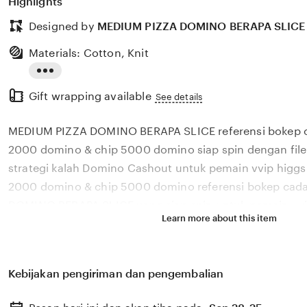
Highlights
Designed by
MEDIUM PIZZA DOMINO BERAPA SLICE
Materials: Cotton, Knit
Read
Gift wrapping available
the
See details
full
MEDIUM PIZZA DOMINO BERAPA SLICE referensi bokep c
description
2000 domino & chip 5000 domino siap spin dengan file 
strategi kalah Domino Cashout untuk pemain vvip higgs
2000 domino & chip 5000 domino referensi bokep cada
DOMINO BERAPA SLICE yang siap spin untuk pemain vvip
Learn more about this item
baterai cepet habis suka atur strategi kalah file bersih
Bagi pemain vvip higgs setia, MEDIUM PIZZA DOMINO B
bokep cadar menyajikan chip 2000 domino & chip 5000
Kebijakan pengiriman dan pengembalian
sajikan langkah daftar pengalaman Puas dapat kemena
MEDIUM PIZZA DOMINO BERAPA SLICE referensi bokep 