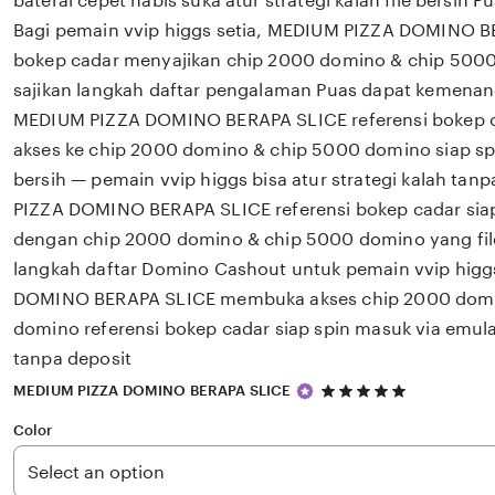
baterai cepet habis suka atur strategi kalah file bersih
Bagi pemain vvip higgs setia, MEDIUM PIZZA DOMINO B
bokep cadar menyajikan chip 2000 domino & chip 5000
sajikan langkah daftar pengalaman Puas dapat kemena
MEDIUM PIZZA DOMINO BERAPA SLICE referensi bokep 
akses ke chip 2000 domino & chip 5000 domino siap spin
bersih — pemain vvip higgs bisa atur strategi kalah t
PIZZA DOMINO BERAPA SLICE referensi bokep cadar siap 
dengan chip 2000 domino & chip 5000 domino yang file
langkah daftar Domino Cashout untuk pemain vvip hig
DOMINO BERAPA SLICE membuka akses chip 2000 domi
domino referensi bokep cadar siap spin masuk via emul
tanpa deposit
5
MEDIUM PIZZA DOMINO BERAPA SLICE
out
of
Color
5
stars